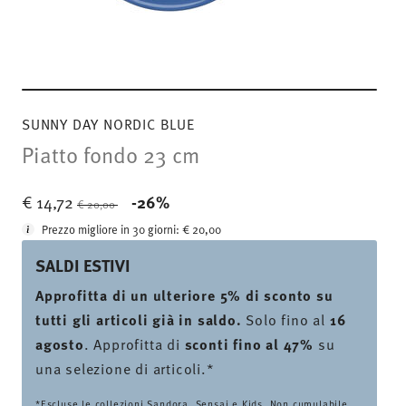
SUNNY DAY NORDIC BLUE
Piatto fondo 23 cm
Price reduced from
to
€ 14,72
-26%
€ 20,00
Prezzo migliore in 30 giorni:
€ 20,00
SALDI ESTIVI
Approfitta di un ulteriore 5% di sconto su
tutti gli articoli già in saldo.
Solo fino al
16
agosto
. Approfitta di
sconti fino al 47%
su
una selezione di articoli.*
*Escluse le collezioni Sandora, Sensai e Kids. Non cumulabile