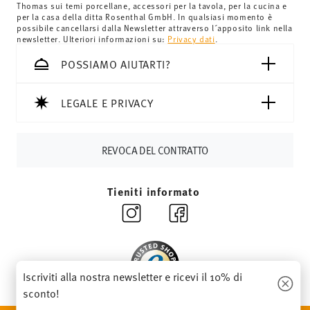
Thomas sui temi porcellane, accessori per la tavola, per la cucina e
minimo dell'ordine è di £135 e la consegna è gratuita.
per la casa della ditta Rosenthal GmbH. In qualsiasi momento è
Svizzera:
Le spedizioni in Svizzera sono gratuite per
possibile cancellarsi dalla Newsletter attraverso l´apposito link nella
newsletter. Ulteriori informazioni su:
Privacy dati
.
ordini a partire da 69,90 CHF. Per ordini inferiori a 69,90
CHF, le spese di spedizione ammontano a 36,90 CHF.
POSSIAMO AIUTARTI?
Tempi di spedizione in Italia:
5-7 giorni lavorativi per gli
articoli in stock. Puoi visualizzare i tempi di consegna per
LEGALE E PRIVACY
altri paesi
qui
.
Fornitore del servizio di spedizione:
Spediamo con UPS
(consegna standard) in Italia.
REVOCA DEL CONTRATTO
Tracciabilità
Riceverete un codice di tracciamento via e-
mail non appena il vostro pacco verrà spedito.
Tieniti informato
Resi:
Per i resi, si prega di utilizzare il nostro
servizio resi
.
Iscriviti alla nostra newsletter e ricevi il 10% di
sconto!