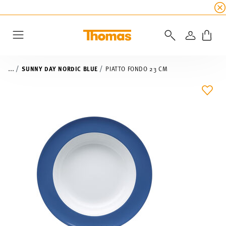
SALDI ESTIVI
☀️
5% di sconto extra! Fino al 47
ACCEDI
Menu
...
SUNNY DAY NORDIC BLUE
PIATTO FONDO 23 CM
LIST