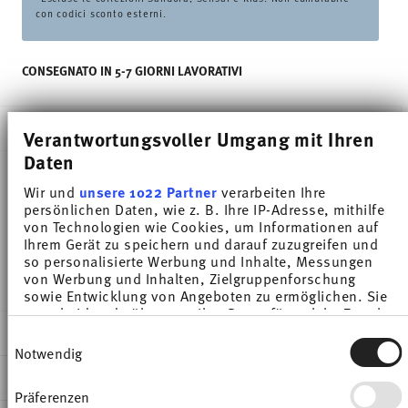
con codici sconto esterni.
CONSEGNATO IN 5-7 GIORNI LAVORATIVI
DESCRIZIONE
Verantwortungsvoller Umgang mit Ihren
Daten
Wir und
unsere 1022 Partner
verarbeiten Ihre
Thomas Sunny Day Nordic Blue Piatto zuppa -
persönlichen Daten, wie z. B. Ihre IP-Adresse, mithilfe
von Technologien wie Cookies, um Informationen auf
Rotondo - Ø 22,8 cm - h 4,2 cm - 0,390 l,
Ihrem Gerät zu speichern und darauf zuzugreifen und
Porcellana
so personalisierte Werbung und Inhalte, Messungen
von Werbung und Inhalten, Zielgruppenforschung
sowie Entwicklung von Angeboten zu ermöglichen. Sie
entscheiden darüber, wer Ihre Daten für welche Zwecke
nutzt. Sie können Ihre Einwilligung jederzeit über die
DETTAGLI
Einwilligungsauswahl
Cookie-Erklärung oder durch Klicken auf das Privacy
Notwendig
Trigger Symbol ändern oder widerrufen
Thomas
DIMENSIONI
Sunny Day
Präferenzen
Wenn Sie es erlauben, würden wir auch gerne: