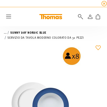
SALDI ESTIVI
☀️
5% di sconto extra! Fino al 47
ACCEDI
Menu
...
SUNNY DAY NORDIC BLUE
SERVIZIO DA TAVOLA MODERNO COLORATO DA 32 PEZZI
LIST