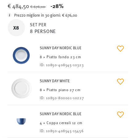
Price reduced from
to
€ 484,50
-28%
€ 676,00
Prezzo migliore in 30 giorni:
€ 676,00
SET PER
X8
8 PERSONE
SUNNY DAY NORDIC BLUE
8 × Piatto fondo 23 cm
ID:
10850-408545-10323
SUNNY DAY WHITE
8 × Piatto piano 27 cm
ID:
10850-800001-10227
SUNNY DAY NORDIC BLUE
4 × Coppa cereali 12 cm
ID:
10850-408545-15456