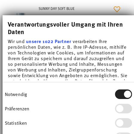
SUNNY DAY SOFT BLUE
4 × Coppa cereali 12 cm
Verantwortungsvoller Umgang mit Ihren
ID:
10850-408600-15456
Daten
Wir und
unsere 1022 Partner
verarbeiten Ihre
SUNNY DAY NORDIC BLUE
persönlichen Daten, wie z. B. Ihre IP-Adresse, mithilfe
4 × Bicchiere con manico
von Technologien wie Cookies, um Informationen auf
ID:
10850-408545-15505
Ihrem Gerät zu speichern und darauf zuzugreifen und
so personalisierte Werbung und Inhalte, Messungen
von Werbung und Inhalten, Zielgruppenforschung
SUNNY DAY SOFT BLUE
sowie Entwicklung von Angeboten zu ermöglichen. Sie
entscheiden darüber, wer Ihre Daten für welche Zwecke
4 × Bicchiere con manico
nutzt. Sie können Ihre Einwilligung jederzeit über die
Einwilligungsauswahl
ID:
10850-408600-15505
Cookie-Erklärung oder durch Klicken auf das Privacy
Notwendig
Trigger Symbol ändern oder widerrufen
Präferenzen
AVVISAMI
Wenn Sie es erlauben, würden wir auch gerne:
Informationen über Ihre geografische Lage
erfassen, welche bis auf einige Meter genau sein
Statistiken
können
Ihr Gerät durch aktives Scannen nach