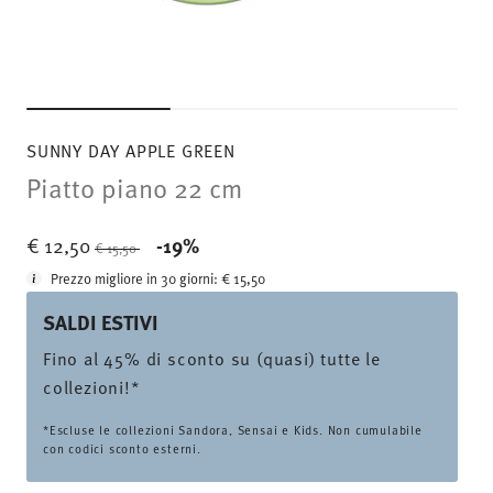
SUNNY DAY APPLE GREEN
Piatto piano 22 cm
Price reduced from
to
€ 12,50
-19%
€ 15,50
Prezzo migliore in 30 giorni:
€ 15,50
SALDI ESTIVI
Fino al 45% di sconto su (quasi) tutte le
collezioni!*
*Escluse le collezioni Sandora, Sensai e Kids. Non cumulabile
con codici sconto esterni.