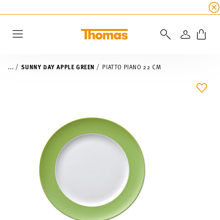
SALDI ESTIVI
☀️ fino al 45% di sconto su tutte 
ACCEDI
Menu
...
SUNNY DAY APPLE GREEN
PIATTO PIANO 22 CM
LIST