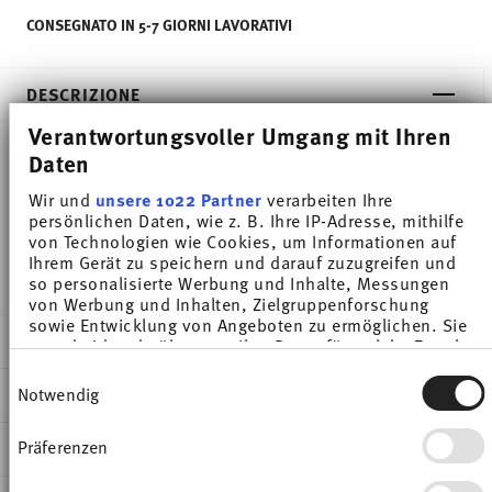
CONSEGNATO IN 5-7 GIORNI LAVORATIVI
DESCRIZIONE
Verantwortungsvoller Umgang mit Ihren
Daten
Thomas Sunny Day Apple Green Piatto colazione -
Wir und
unsere 1022 Partner
verarbeiten Ihre
Rotondo - Ø 21,7 cm - h 1,9 cm, Porcellana Apple
persönlichen Daten, wie z. B. Ihre IP-Adresse, mithilfe
von Technologien wie Cookies, um Informationen auf
Green
Ihrem Gerät zu speichern und darauf zuzugreifen und
so personalisierte Werbung und Inhalte, Messungen
von Werbung und Inhalten, Zielgruppenforschung
sowie Entwicklung von Angeboten zu ermöglichen. Sie
DETTAGLI
entscheiden darüber, wer Ihre Daten für welche Zwecke
nutzt. Sie können Ihre Einwilligung jederzeit über die
Einwilligungsauswahl
Thomas
Cookie-Erklärung oder durch Klicken auf das Privacy
Notwendig
DIMENSIONI
Trigger Symbol ändern oder widerrufen
Sunny Day
Apple Green
21,70 cm
Präferenzen
INFORMAZIONI SU CURA E SICUREZZA
Wenn Sie es erlauben, würden wir auch gerne:
Porcellana
21,70 cm
Informationen über Ihre geografische Lage
Apple Green
21,70 cm