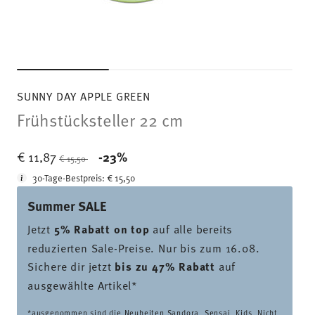
SUNNY DAY APPLE GREEN
Frühstücksteller 22 cm
Price reduced from
to
€ 11,87
-23%
€ 15,50
30-Tage-Bestpreis:
€ 15,50
Summer SALE
Jetzt
5% Rabatt on top
auf alle bereits
reduzierten Sale-Preise. Nur bis zum 16.08.
Sichere dir jetzt
bis zu 47% Rabatt
auf
ausgewählte Artikel*
*ausgenommen sind die Neuheiten Sandora, Sensai, Kids. Nicht