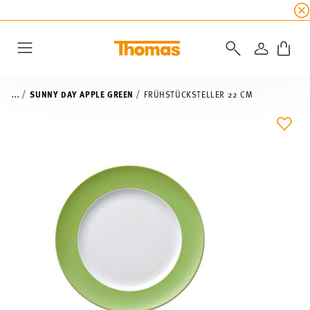
SUMMER SALE
☀️ Jetzt
5% Rabatt on top!
Bis z
ANMELD
Menu
...
SUNNY DAY APPLE GREEN
FRÜHSTÜCKSTELLER 22 CM
ADD 