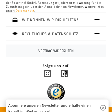
der Rosenthal GmbH. Abmeldung ist jederzeit mit Wirkung für die
Schweiz:
Lieferungen in die Schweiz sind ab 69,90 CHF
Zukunft möglich über den Abmeldelink im Newsletter. Weitere Infos
unter:
Datenschutz
.
versandkostenfrei. Unter einem Bestellwert von 69,90
CHF liegen die Versandkosten bei 36,90 CHF.
WIE KÖNNEN WIR DIR HELFEN?
Tracking:
Sie erhalten per E-Mail einen Trackingcode,
sobald Ihr Paket auf die Reise geht.
RECHTLICHES & DATENSCHUTZ
Lieferzeit innerhalb Deutschlands:
3-5 Werktage für
vorrätige Artikel. Sie können die Lieferzeiten in andere
Länder
hier einsehen
.
VERTRAG WIDERRUFEN
Retouren:
Für Retouren nutzen Sie bitte
unseren
Retourenservice
.
Folge uns auf
Abonniere unseren Newsletter und erhalte einen
Rabatt im Wert von 10%!