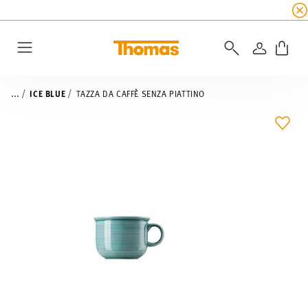
SALDI ESTIVI
☀️
5% di sconto extra! Fino al 47
ACCEDI
Menu
...
ICE BLUE
TAZZA DA CAFFÈ SENZA PIATTINO
LIST