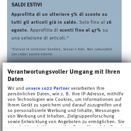
SALDI ESTIVI
Approfitta di un ulteriore 5% di sconto su
tutti gli articoli già in saldo.
Solo fino al
16
agosto
. Approfitta di
sconti fino al 47%
su
una selezione di articoli.*
*Escluse le collezioni Sandora, Sensai e Kids. Non cumulabile
con codici sconto esterni.
Verantwortungsvoller Umgang mit Ihren
CONSEGNATO IN 5-7 GIORNI LAVORATIVI
Daten
Wir und
unsere 1022 Partner
verarbeiten Ihre
DESCRIZIONE
persönlichen Daten, wie z. B. Ihre IP-Adresse, mithilfe
von Technologien wie Cookies, um Informationen auf
Ihrem Gerät zu speichern und darauf zuzugreifen und
so personalisierte Werbung und Inhalte, Messungen
Thomas Trend Colour Ice Blue Tazza caffè -
von Werbung und Inhalten, Zielgruppenforschung
sowie Entwicklung von Angeboten zu ermöglichen. Sie
Cilindrico - Ø 6,8 cm - h 6,2 cm - 0,180 l,
entscheiden darüber, wer Ihre Daten für welche Zwecke