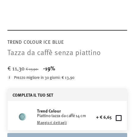
TREND COLOUR ICE BLUE
Tazza da caffè senza piattino
Price reduced from
to
€ 11,30
-19%
€ 13,90
Prezzo migliore in 30 giorni:
€ 13,90
COMPLETA IL TUO SET
Trend Colour
Piattino tazza da caffè 14 cm
+ € 6,65
Maggiori dettagli