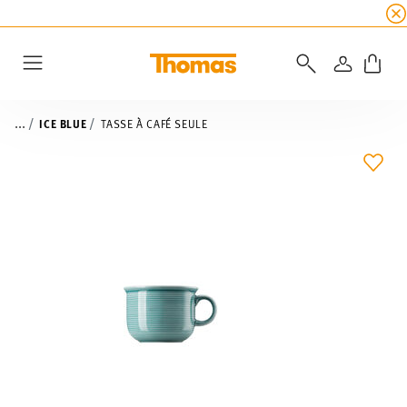
SOLDES D'ÉTÉ
☀️
5 % de remise supplémentaire
CONNEXI
Menu
...
ICE BLUE
TASSE À CAFÉ SEULE
LIST