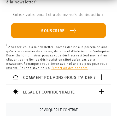
1
à la newsletter
69,90 € :
La livraison est gratuite dans tous les pays (à
zusammen, die Sie ihnen bereitgestellt haben oder die
l'exception du Royaume-Uni) pour les commandes
sie im Rahmen Ihrer Nutzung der Dienste gesammelt
Insert your email to register for the newsletters
haben.
supérieures à 69,90 €.
Sans danger pour le
Frais de livraison inférieurs à 69,90 € :
Si le montant de
contact alimentaire
votre achat est inférieur à 69,90 €, des frais de livraison
i
SOUSCRIRE
s'appliquent. Pour les livraisons en France, ceux-ci
s'élèvent à 12,90 €. Pour tous les autres pays, vous
i
pouvez consulter les frais de livraison
ici
.
Abonnez-vous à la newsletter Thomas dédiée à la porcelaine ainsi
qu’aux accessoires de cuisine, de table et d’intérieur de l’entreprise
Royaume-Uni :
Pour les livraisons au Royaume-Uni, le
Rosenthal GmbH. Vous pouvez vous désinscrire à tout moment en
cliquant sur le lien de désinscription situé qu’en bas de la
montant minimum de commande est de 135 £. La
newsletter. Remarque : vous devez avoir 16 ans ou plus pour vous
livraison est offerte.
inscrire. Pour en savoir plus:
Protection des données
.
Suisse :
Les livraisons en Suisse sont gratuites à partir de
COMMENT POUVONS-NOUS T'AIDER ?
69,90 CHF. Pour toute commande inférieure à 69,90 CHF,
les frais de livraison s'élèvent à 36,90 CHF.
Suivi :
Vous recevrez un code de suivi par e-mail dès que
LÉGAL ET CONFIDENTIALITÉ
votre colis aura été expédié.
Délai de livraison en France :
5-7 jours ouvrables pour les
RÉVOQUER LE CONTRAT
articles en stock. Vous pouvez consulter les délais de