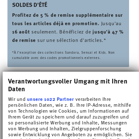
SOLDES D'ÉTÉ
Profitez de 5 % de remise supplémentaire sur
tous les articles déjà en promotion.
Jusqu'au
16 août
seulement. Bénéficiez de
jusqu'à 47 %
de remise
sur une sélection d'articles.*
*À l’exception des collections Sandora, Sensai et Kids. Non
cumulable avec des codes promotionnels externes.
LIVRÉ EN 5-7 JOURS OUVRABLES
Verantwortungsvoller Umgang mit Ihren
Daten
DESCRIPTION
Wir und
unsere 1022 Partner
verarbeiten Ihre
persönlichen Daten, wie z. B. Ihre IP-Adresse, mithilfe
von Technologien wie Cookies, um Informationen auf
Ihrem Gerät zu speichern und darauf zuzugreifen und
Thomas Trend Colour Ice Blue Tasse à café -
so personalisierte Werbung und Inhalte, Messungen
von Werbung und Inhalten, Zielgruppenforschung
Cylindrique - Ø 6,8 cm - h 6,2 cm - 0,180 l,
sowie Entwicklung von Angeboten zu ermöglichen. Sie