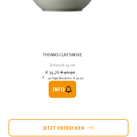
THOMAS CLAY SMOKE
Schüssel 24 cm
Price reduced from
to
€ 34,76
€ 40,90
30-Tage-Bestpreis:
€ 40,90
INFO
JETZT ENTDECKEN