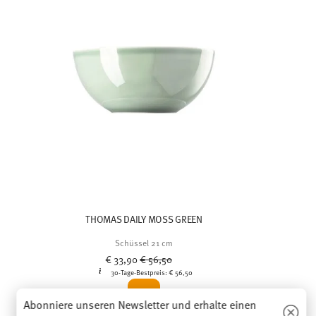
THOMAS DAILY MOSS GREEN
Schüssel 21 cm
Price reduced from
to
€ 33,90
€ 56,50
30-Tage-Bestpreis:
€ 56,50
Abonniere unseren Newsletter und erhalte einen