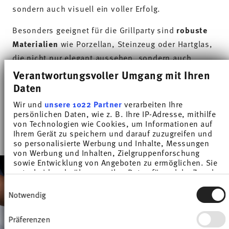
sondern auch visuell ein voller Erfolg.
Besonders geeignet für die Grillparty sind
robuste
Materialien
wie Porzellan, Steinzeug oder Hartglas,
die nicht nur elegant aussehen, sondern auch
hitze- und stoßbeständig
sind. Teller mit leicht
Verantwortungsvoller Umgang mit Ihren
erhöhtem Rand halten Fleischsäfte und Soßen
Daten
sicher zurück, während
große Schalen
für Salate
Wir und
unsere 1022 Partner
verarbeiten Ihre
oder Pasta praktische Hingucker auf dem Tisch
persönlichen Daten, wie z. B. Ihre IP-Adresse, mithilfe
von Technologien wie Cookies, um Informationen auf
sind.
Ihrem Gerät zu speichern und darauf zuzugreifen und
so personalisierte Werbung und Inhalte, Messungen
von Werbung und Inhalten, Zielgruppenforschung
sowie Entwicklung von Angeboten zu ermöglichen. Sie
entscheiden darüber, wer Ihre Daten für welche Zwecke
nutzt. Sie können Ihre Einwilligung jederzeit über die
Einwilligungsauswahl
Cookie-Erklärung oder durch Klicken auf das Privacy
Notwendig
Trigger Symbol ändern oder widerrufen
Präferenzen
Wenn Sie es erlauben, würden wir auch gerne: