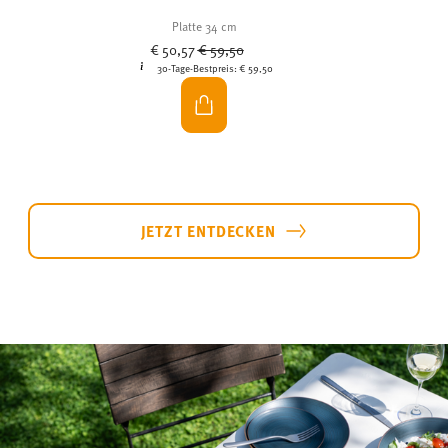
Platte 34 cm
Price reduced from
to
€ 50,57
€ 59,50
30-Tage-Bestpreis:
€ 59,50
JETZT ENTDECKEN