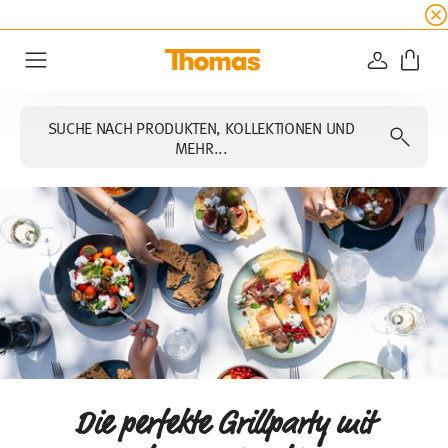
SUMMER SALE
☀️ Jetzt
5% Rabatt on top!
Bis z
ANMELD
Menu
SUCHE NACH PRODUKTEN, KOLLEKTIONEN UND
MEHR...
Die perfekte Grillparty mit