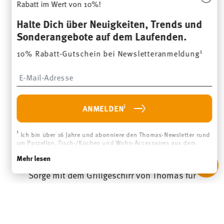
Rabatt im Wert von 10%!
Halte Dich über Neuigkeiten, Trends und
Sonderangebote auf dem Laufenden.
JETZT ENTDECKEN
1
10% Rabatt-Gutschein bei Newsletteranmeldung
Insert your email to register for the newsletters
i
ANMELDEN
Runde deine nächste
Grillparty ab – mit Thomas-
i
Ich bin über 16 Jahre und abonniere den Thomas-Newsletter rund
um Porzellan, Tisch-/Küchen und Wohn-Accessoires aus dem
Grillgeschirr
Haus der Rosenthal GmbH. Abmeldung ist jederzeit mit Wirkung
Mehr lesen
für die Zukunft möglich über den Abmeldelink im Newsletter.
Weitere Infos unter:
Datenschutz
.
Sorge mit dem Grillgeschirr von Thomas für
einen echten Hingucker bei deiner nächsten
Grillparty! Wähle deine Favoriten aus und
stelle dir ganz einfach deinen individuellen