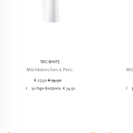
TRIC WHITE
Milchkännchen 6 Pers.
Mil
Price reduced from
to
€ 27,50
€ 34,50
30-Tage-Bestpreis:
€ 34,50
3