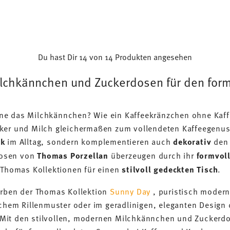
Du hast Dir 14 von 14 Produkten angesehen
Milchkännchen und Zuckerdosen für den for
ne das Milchkännchen? Wie ein Kaffeekränzchen ohne Kaffe
ker und Milch gleichermaßen zum vollendeten Kaffeegenuss.
ck
im Alltag, sondern komplementieren auch
dekorativ
den 
dosen von
Thomas Porzellan
überzeugen durch ihr
formvol
n Thomas Kollektionen für einen
stilvoll gedeckten Tisch
.
arben der Thomas Kollektion
Sunny Day
, puristisch modern
schem Rillenmuster oder im geradlinigen, eleganten Design
Mit den stilvollen, modernen Milchkännchen und Zuckerd