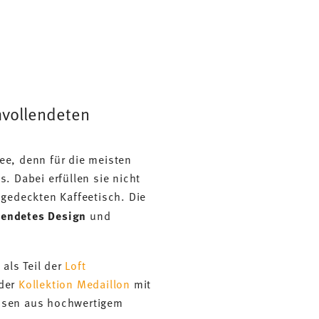
mvollendeten
e, denn für die meisten
 Dabei erfüllen sie nicht
gedeckten Kaffeetisch. Die
lendetes Design
und
 als Teil der
Loft
 der
Kollektion Medaillon
mit
osen aus hochwertigem