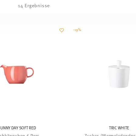
14 Ergebnisse
-19%
SUNNY DAY SOFT RED
TRIC WHITE
chkännchen 6 Pers.
Zucker-/Marmeladendose