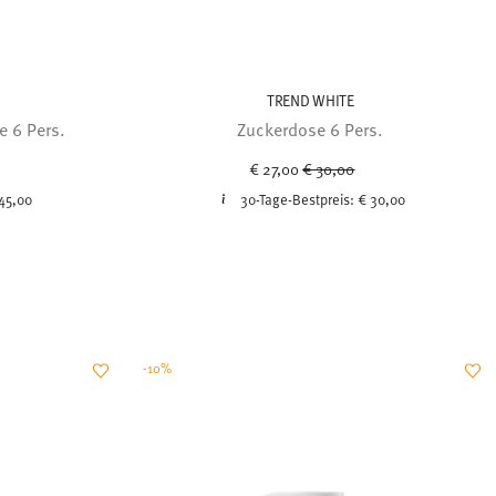
TREND WHITE
 6 Pers.
Zuckerdose 6 Pers.
uced from
Price reduced from
to
€ 27,00
€ 30,00
45,00
30-Tage-Bestpreis:
€ 30,00
-10%