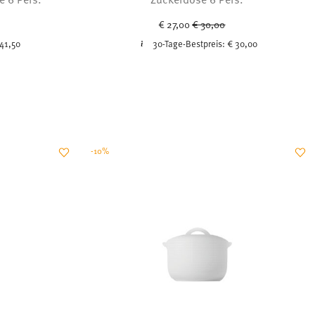
uced from
Price reduced from
to
€ 27,00
€ 30,00
41,50
30-Tage-Bestpreis:
€ 30,00
-10%