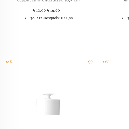
Price reduced from
to
€ 12,90
€ 14,00
30-Tage-Bestpreis:
€ 14,00
3
-10%
-21%