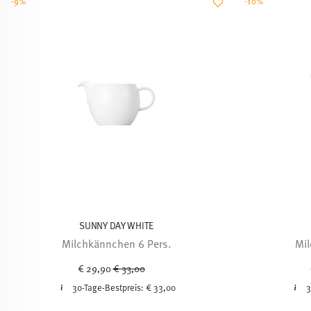
-9%
-10%
SUNNY DAY WHITE
Milchkännchen 6 Pers.
Mil
Price reduced from
to
€ 29,90
€ 33,00
30-Tage-Bestpreis:
€ 33,00
3