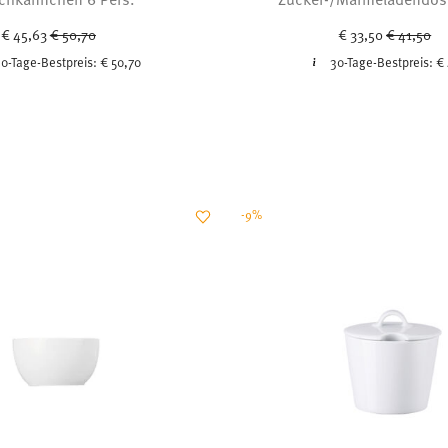
Price reduced from
to
Price red
to
€ 45,63
€ 50,70
€ 33,50
€ 41,50
0-Tage-Bestpreis:
€ 50,70
30-Tage-Bestpreis:
€ 
-9%