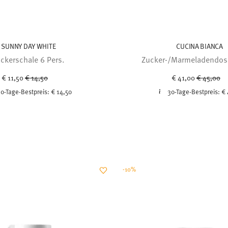
SUNNY DAY WHITE
CUCINA BIANCA
ckerschale 6 Pers.
Zucker-/Marmeladendose
Price reduced from
to
Price red
to
€ 11,50
€ 14,50
€ 41,00
€ 45,00
0-Tage-Bestpreis:
€ 14,50
30-Tage-Bestpreis:
€ 
-10%