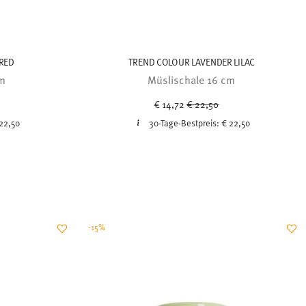
 RED
TREND COLOUR LAVENDER LILAC
cm
Müslischale 16 cm
uced from
Price reduced from
to
€ 14,72
€ 22,50
22,50
30-Tage-Bestpreis:
€ 22,50
-15%