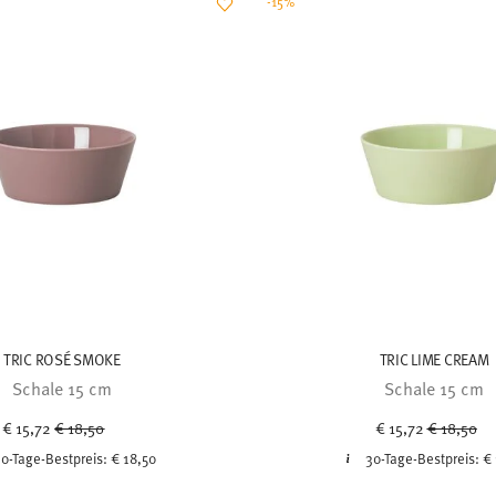
-15%
TRIC ROSÉ SMOKE
TRIC LIME CREAM
Schale 15 cm
Schale 15 cm
Price reduced from
to
Price red
to
€ 15,72
€ 18,50
€ 15,72
€ 18,50
0-Tage-Bestpreis:
€ 18,50
30-Tage-Bestpreis:
€ 