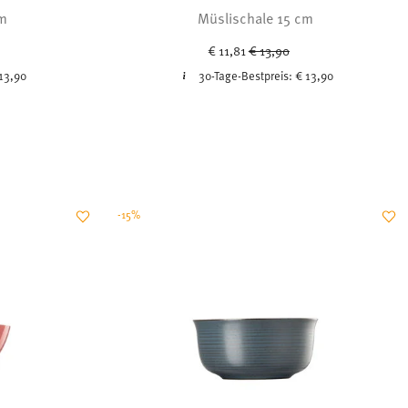
cm
Müslischale 15 cm
ced from
Price reduced from
to
€ 11,81
€ 13,90
13,90
30-Tage-Bestpreis:
€ 13,90
-15%