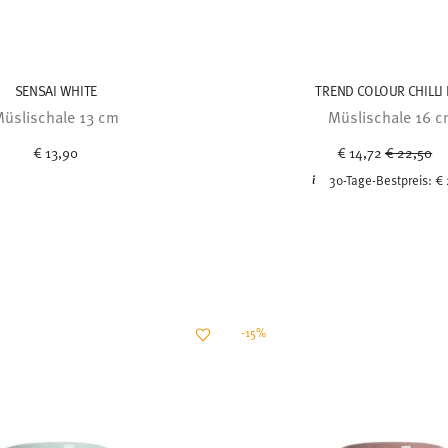
SENSAI WHITE
TREND COLOUR CHILLI
üslischale 13 cm
Müslischale 16 
Price red
to
€ 13,90
€ 14,72
€ 22,50
30-Tage-Bestpreis:
€ 
-15%