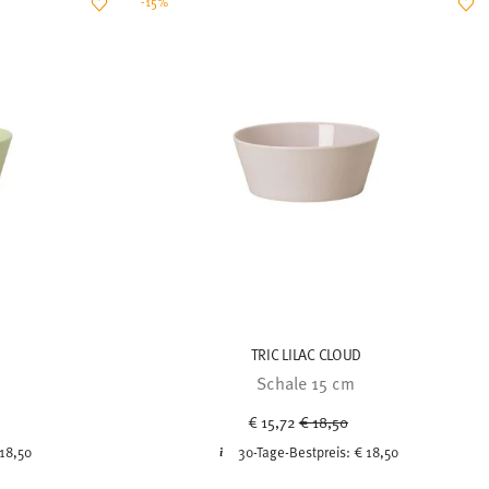
-15%
TRIC LILAC CLOUD
Schale 15 cm
uced from
Price reduced from
to
€ 15,72
€ 18,50
18,50
30-Tage-Bestpreis:
€ 18,50