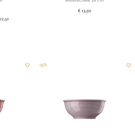
uced from
€ 13,90
22,50
-35%