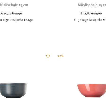
üslischale 13 cm
Müslischale 15 
Price reduced from
to
Price redu
to
€ 10,11
€ 11,90
€ 11,81
€ 13,90
0-Tage-Bestpreis:
€ 11,90
30-Tage-Bestpreis:
€ 
-27%