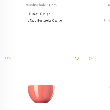
Müslischale 13 cm
M
Price reduced from
to
€ 10,11
€ 11,90
30-Tage-Bestpreis:
€ 11,90
3
-27%
-15%