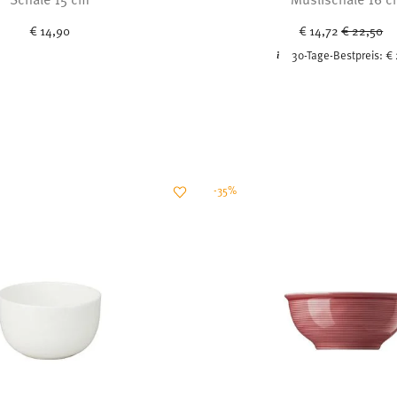
Price red
to
€ 14,90
€ 14,72
€ 22,50
30-Tage-Bestpreis:
€ 
-35%