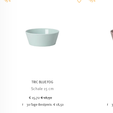
-15%
-15%
TRIC BLUE FOG
Schale 15 cm
Price reduced from
to
€ 15,72
€ 18,50
30-Tage-Bestpreis:
€ 18,50
3