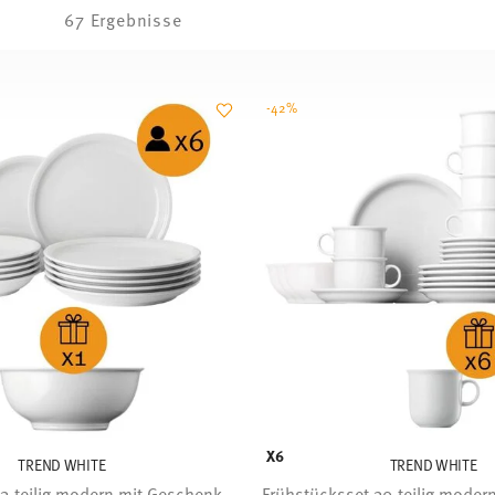
67 Ergebnisse
-42%
X6
TREND WHITE
TREND WHITE
13-teilig modern mit Geschenk
Frühstücksset 30-teilig moder