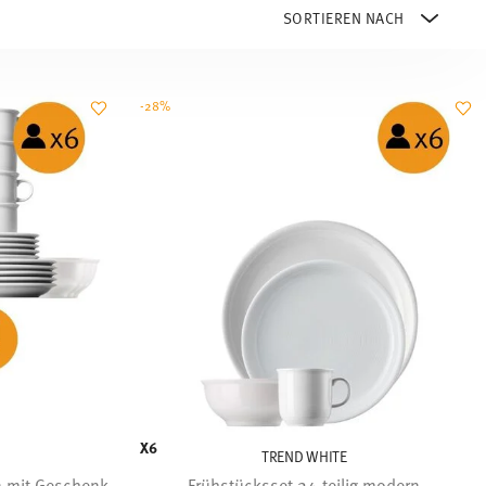
-28%
X6
TREND WHITE
n mit Geschenk
Frühstücksset 24-teilig modern