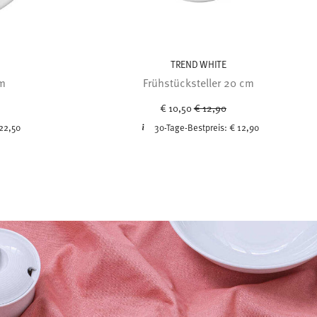
TREND WHITE
cm
Frühstücksteller 20 cm
uced from
Price reduced from
to
€ 10,50
€ 12,90
22,50
30-Tage-Bestpreis:
€ 12,90