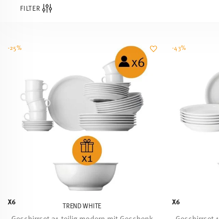
FILTER
-25%
-43%
X6
X6
TREND WHITE
Geschirrset 31-teilig modern mit Geschenk
Geschirrset 