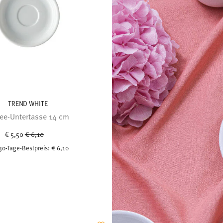
TREND WHITE
fee-Untertasse 14 cm
Price reduced from
to
€ 5,50
€ 6,10
30-Tage-Bestpreis:
€ 6,10