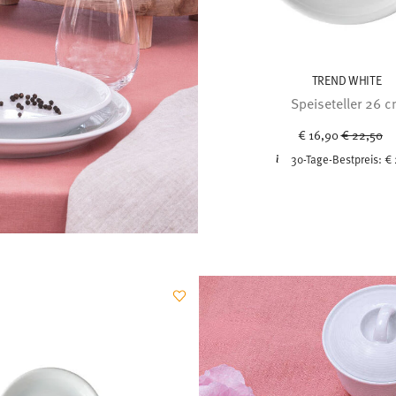
TREND WHITE
Speiseteller 26 
Price red
to
€ 16,90
€ 22,50
30-Tage-Bestpreis:
€ 