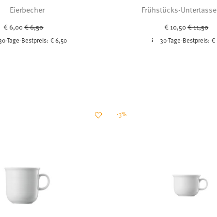
Eierbecher
Frühstücks-Untertasse
Price reduced from
to
Price red
to
€ 6,00
€ 6,50
€ 10,50
€ 11,50
30-Tage-Bestpreis:
€ 6,50
30-Tage-Bestpreis:
€ 
-3%