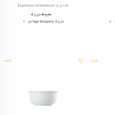
Espresso-Untertasse 11,5 cm
Price reduced from
to
€ 5,50
€ 5,70
30-Tage-Bestpreis:
€ 5,70
-10%
-24%