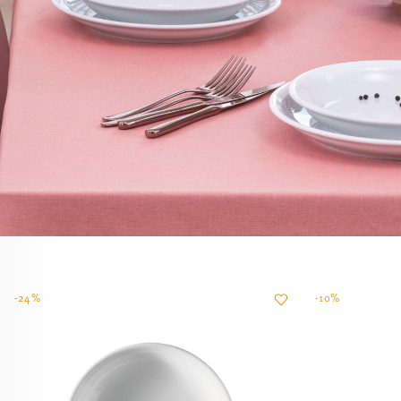
-24%
-10%