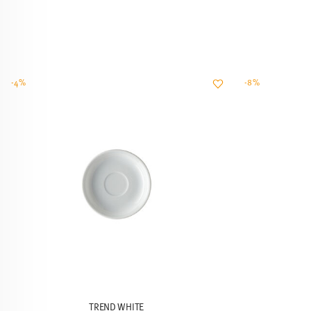
-4%
-8%
TREND WHITE