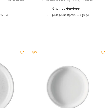
uced from
o
Price reduced from
to
€ 329,00
€ 458,40
424,80
30-Tage-Bestpreis:
€ 458,40
-19%