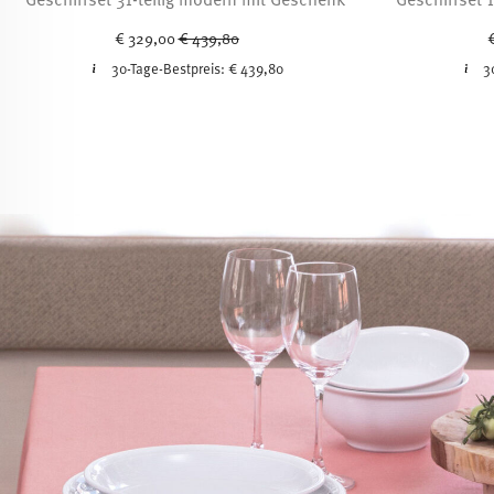
Price reduced from
to
€ 329,00
€ 439,80
30-Tage-Bestpreis:
€ 439,80
3