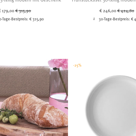
Price reduced from
to
Price red
t
€ 179,00
€ 315,90
€ 246,00
€ 424,80
0-Tage-Bestpreis:
€ 315,90
30-Tage-Bestpreis:
€ 
-25%