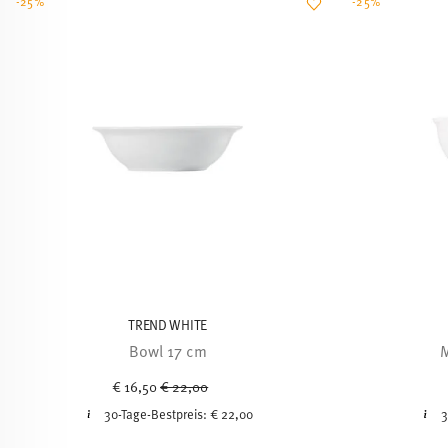
-25%
-25%
TREND WHITE
Bowl 17 cm
M
Price reduced from
to
€ 16,50
€ 22,00
30-Tage-Bestpreis:
€ 22,00
3