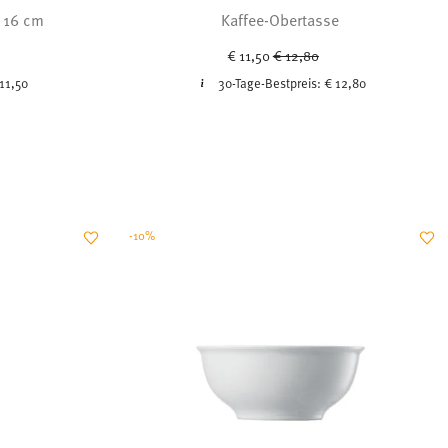
 16 cm
Kaffee-Obertasse
uced from
Price reduced from
to
€ 11,50
€ 12,80
11,50
30-Tage-Bestpreis:
€ 12,80
-10%