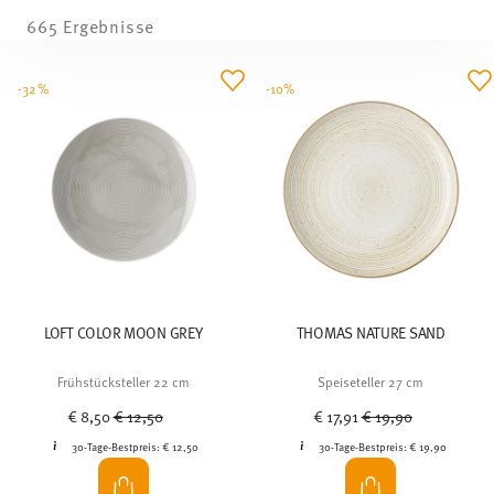
665 Ergebnisse
-32%
-10%
LOFT COLOR MOON GREY
THOMAS NATURE SAND
Frühstücksteller 22 cm
Speiseteller 27 cm
Price reduced from
to
Price reduced from
to
€ 8,50
€ 12,50
€ 17,91
€ 19,90
30-Tage-Bestpreis:
€ 12,50
30-Tage-Bestpreis:
€ 19,90