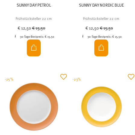
SUNNY DAY PETROL
SUNNY DAY NORDIC BLUE
Frühstücksteller 22 cm
Frühstücksteller 22 cm
Price reduced from
to
Price reduced from
to
€ 12,50
€ 15,50
€ 12,50
€ 15,50
30-Tage-Bestpreis:
€ 15,50
30-Tage-Bestpreis:
€ 15,50
-25%
-23%