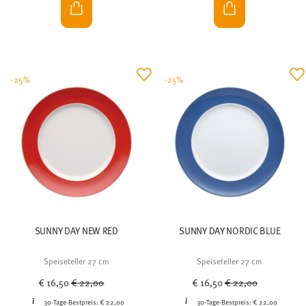
-25%
-25%
SUNNY DAY NEW RED
SUNNY DAY NORDIC BLUE
Speiseteller 27 cm
Speiseteller 27 cm
Price reduced from
to
Price reduced from
to
€ 16,50
€ 22,00
€ 16,50
€ 22,00
30-Tage-Bestpreis:
€ 22,00
30-Tage-Bestpreis:
€ 22,00