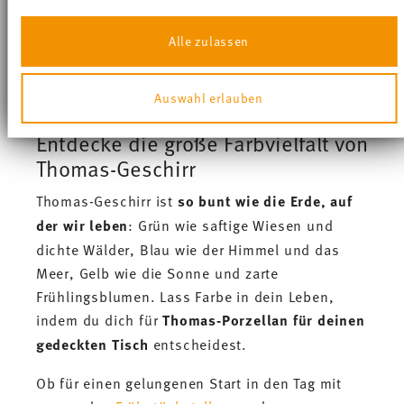
unterschiedliche Stimmungen – vom
schlichten
Wir verwenden Cookies, um Inhalte und Anzeigen zu
Tisch-Setup
bis zum
mutigen Farb-Mix
für die
Alle zulassen
personalisieren, Funktionen für soziale Medien
Grillparty
. Diese Eigenschaften zeichnen das
anbieten zu können und die Zugriffe auf unsere Website
bunte Thomas-Geschirr aus und machen es so
zu analysieren. Außerdem geben wir Informationen zu
Auswahl erlauben
Ihrer Verwendung unserer Website an unsere Partner für
beliebt.
soziale Medien, Werbung und Analysen weiter. Unsere
Partner führen diese Informationen möglicherweise mit
Entdecke die große Farbvielfalt von
weiteren Daten zusammen, die Sie ihnen bereitgestellt
Thomas-Geschirr
haben oder die sie im Rahmen Ihrer Nutzung der
Dienste gesammelt haben.
Thomas-Geschirr ist
so bunt wie die Erde, auf
der wir leben
: Grün wie saftige Wiesen und
dichte Wälder, Blau wie der Himmel und das
Meer, Gelb wie die Sonne und zarte
Frühlingsblumen. Lass Farbe in dein Leben,
indem du dich für
Thomas-Porzellan für deinen
gedeckten Tisch
entscheidest.
Ob für einen gelungenen Start in den Tag mit