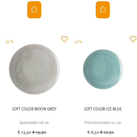
-30%
-32%
LOFT COLOR MOON GREY
LOFT COLOR ICE BLUE
Speiseteller 28 cm
Frühstücksteller 22 cm
Price reduced from
to
Price reduced from
to
€ 13,90
€ 19,90
€ 8,50
€ 12,50