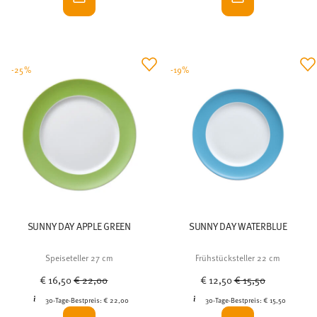
-25%
-19%
SUNNY DAY APPLE GREEN
SUNNY DAY WATERBLUE
Speiseteller 27 cm
Frühstücksteller 22 cm
Price reduced from
to
Price reduced from
to
€ 16,50
€ 22,00
€ 12,50
€ 15,50
30-Tage-Bestpreis:
€ 22,00
30-Tage-Bestpreis:
€ 15,50