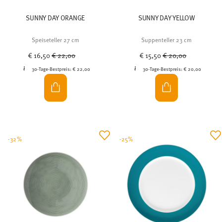
SUNNY DAY ORANGE
SUNNY DAY YELLOW
Speiseteller 27 cm
Suppenteller 23 cm
Price reduced from
to
Price reduced from
to
€ 16,50
€ 22,00
€ 15,50
€ 20,00
30-Tage-Bestpreis:
€ 22,00
30-Tage-Bestpreis:
€ 20,00
-32%
-25%