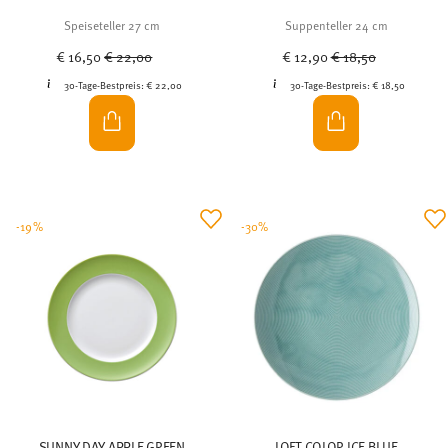
Speiseteller 27 cm
Suppenteller 24 cm
Price reduced from
to
Price reduced from
to
€ 16,50
€ 22,00
€ 12,90
€ 18,50
30-Tage-Bestpreis:
€ 22,00
30-Tage-Bestpreis:
€ 18,50
-19%
-30%
SUNNY DAY APPLE GREEN
LOFT COLOR ICE BLUE