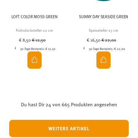
LOFT COLOR MOSS GREEN
SUNNY DAY SEASIDE GREEN
Frühstücksteller 22 cm
Speiseteller 27 cm
Price reduced from
to
Price reduced from
to
€ 8,50
€ 12,50
€ 16,50
€ 22,00
30-Tage-Bestpreis:
€ 12,50
30-Tage-Bestpreis:
€ 22,00
Du hast Dir 24 von 665 Produkten angesehen
WEITERE ARTIKEL