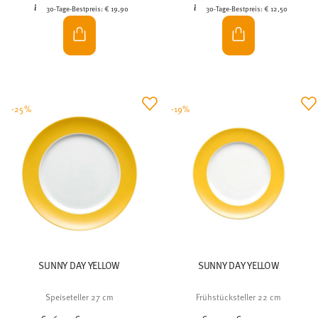
30-Tage-Bestpreis:
€ 19,90
30-Tage-Bestpreis:
€ 12,50
-25%
-19%
SUNNY DAY YELLOW
SUNNY DAY YELLOW
Speiseteller 27 cm
Frühstücksteller 22 cm
Price reduced from
to
Price reduced from
to