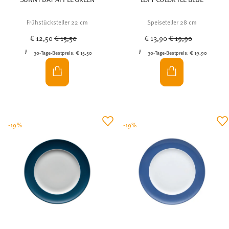
Frühstücksteller 22 cm
Speiseteller 28 cm
Price reduced from
to
Price reduced from
to
€ 12,50
€ 15,50
€ 13,90
€ 19,90
30-Tage-Bestpreis:
€ 15,50
30-Tage-Bestpreis:
€ 19,90
-19%
-19%