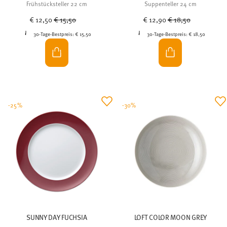
Frühstücksteller 22 cm
Suppenteller 24 cm
Price reduced from
to
Price reduced from
to
€ 12,50
€ 15,50
€ 12,90
€ 18,50
30-Tage-Bestpreis:
€ 15,50
30-Tage-Bestpreis:
€ 18,50
-25%
-30%
SUNNY DAY FUCHSIA
LOFT COLOR MOON GREY