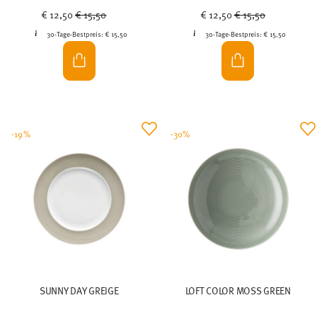
Price reduced from
to
Price reduced from
to
€ 12,50
€ 15,50
€ 12,50
€ 15,50
30-Tage-Bestpreis:
€ 15,50
30-Tage-Bestpreis:
€ 15,50
-19%
-30%
SUNNY DAY GREIGE
LOFT COLOR MOSS GREEN