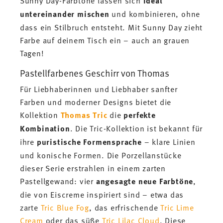
Sunny Day-Farbtöne lassen sich
ideal
untereinander mischen
und kombinieren, ohne
dass ein Stilbruch entsteht. Mit Sunny Day zieht
Farbe auf deinem Tisch ein – auch an grauen
Tagen!
Pastellfarbenes Geschirr von Thomas
Für Liebhaberinnen und Liebhaber sanfter
Farben und moderner Designs bietet die
Kollektion
Thomas Tric
die
perfekte
Kombination
. Die Tric-Kollektion ist bekannt für
ihre
puristische Formensprache
– klare Linien
und konische Formen. Die Porzellanstücke
dieser Serie erstrahlen in einem zarten
Pastellgewand: vier
angesagte neue Farbtöne
,
die von Eiscreme inspiriert sind – etwa das
zarte
Tric Blue Fog
, das erfrischende
Tric Lime
Cream
oder das süße
Tric Lilac Cloud
. Diese