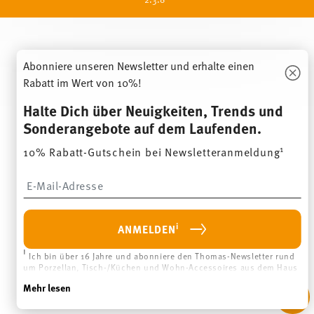
und
Hutschenreuther eine klassische
ind
Marke für ein Lebensgefühl, das
sp
al
dazu einlädt, in der Natur und
de
mit der Natur zu leben.
um
Abonniere unseren Newsletter und erhalte einen
Rabatt im Wert von 10%!
HUTSCHENREUTHER
BESUCHEN
Halte Dich über Neuigkeiten, Trends und
Sonderangebote auf dem Laufenden.
1
10% Rabatt-Gutschein bei Newsletteranmeldung
Insert your email to register for the newsletters
i
ANMELDEN
i
Ich bin über 16 Jahre und abonniere den Thomas-Newsletter rund
um Porzellan, Tisch-/Küchen und Wohn-Accessoires aus dem Haus
der Rosenthal GmbH. Abmeldung ist jederzeit mit Wirkung für die
Mehr lesen
Zukunft möglich über den Abmeldelink im Newsletter. Weitere Infos
unter:
Datenschutz
.