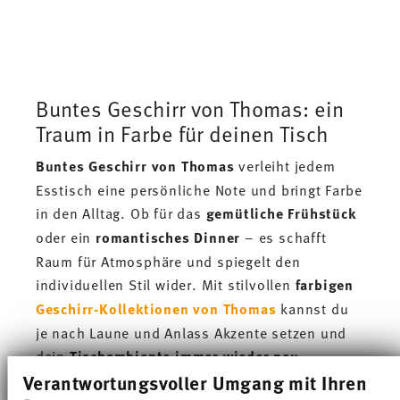
Buntes Geschirr von Thomas: ein
Traum in Farbe für deinen Tisch
Buntes Geschirr von Thomas
verleiht jedem
Esstisch eine persönliche Note und bringt Farbe
in den Alltag. Ob für das
gemütliche Frühstück
oder ein
romantisches Dinner
– es schafft
Raum für Atmosphäre und spiegelt den
individuellen Stil wider. Mit stilvollen
farbigen
Geschirr-Kollektionen von Thomas
kannst du
je nach Laune und Anlass Akzente setzen und
dein
Tischambiente immer wieder neu
Verantwortungsvoller Umgang mit Ihren
erfinden
. Die Vielseitigkeit reicht von
zarten