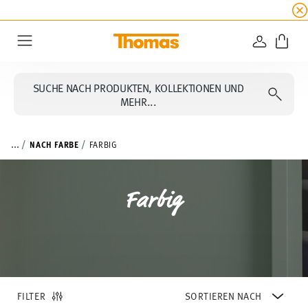
SUMMER SALE
☀️ Bis zu 45% Rabatt auf alle Th
ANMELD
Menu
SUCHE NACH PRODUKTEN, KOLLEKTIONEN UND
MEHR...
...
NACH FARBE
FARBIG
Farbig
FILTER