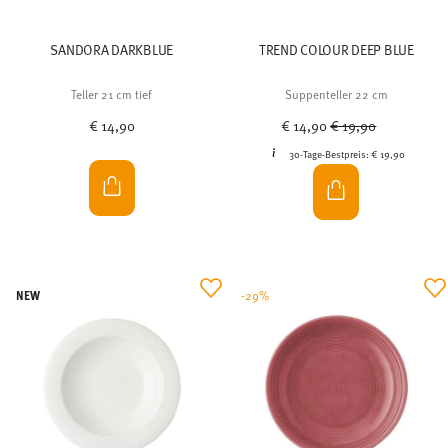
SANDORA DARKBLUE
TREND COLOUR DEEP BLUE
Teller 21 cm tief
Suppenteller 22 cm
Price reduced from
to
€ 14,90
€ 14,90
€ 19,90
30-Tage-Bestpreis:
€ 19,90
NEW
-29%