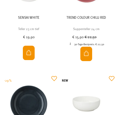
SENSAI WHITE
TREND COLOUR CHILLI RED
Teller 23 cm tief
Suppenteller 24 cm
Price reduced from
to
€ 19,90
€ 15,90
€ 22,50
30-Tage-Bestpreis:
€ 22,50
NEW
-29%