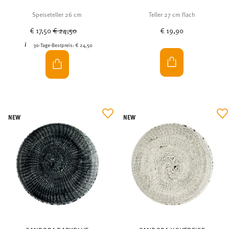
Speiseteller 26 cm
Teller 27 cm flach
Price reduced from
to
€ 17,50
€ 24,50
€ 19,90
30-Tage-Bestpreis:
€ 24,50
NEW
NEW