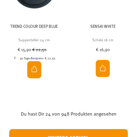
TREND COLOUR DEEP BLUE
SENSAI WHITE
Suppenteller 24 cm
Schale 18 cm
Price reduced from
to
€ 15,90
€ 22,50
€ 16,90
30-Tage-Bestpreis:
€ 22,50
Du hast Dir 24 von 948 Produkten angesehen