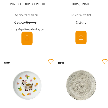
TREND COLOUR DEEP BLUE
KIDS JUNGLE
Speiseteller 28 cm
Teller 20 cm tief
Price reduced from
to
€ 19,50
€ 27,90
€ 16,90
30-Tage-Bestpreis:
€ 27,90
NEW
NEW