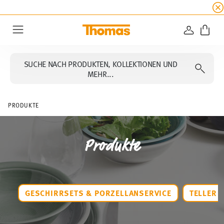
SUMMER SALE
☀️ Bis zu 45% Rabatt auf alle Th
ANMELD
Menu
SUCHE NACH PRODUKTEN, KOLLEKTIONEN UND
MEHR...
PRODUKTE
Produkte
GESCHIRRSETS & PORZELLANSERVICE
TELLER