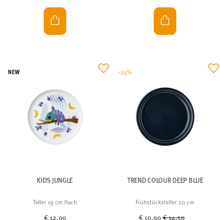
NEW
-25%
KIDS JUNGLE
TREND COLOUR DEEP BLUE
Teller 19 cm flach
Frühstücksteller 20 cm
Price reduced from
to
€ 12,90
€ 10,90
€ 14,50