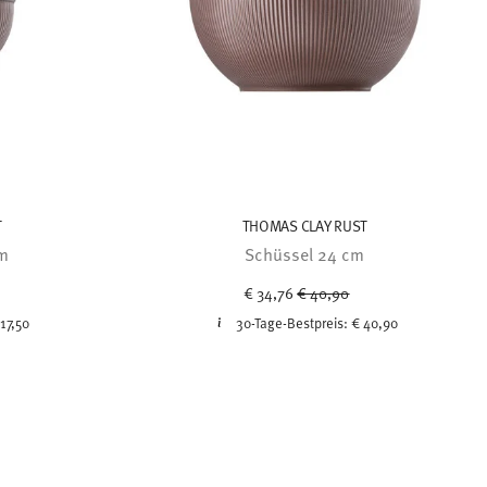
T
THOMAS CLAY RUST
cm
Schüssel 24 cm
uced from
Price reduced from
to
€ 34,76
€ 40,90
 17,50
30-Tage-Bestpreis:
€ 40,90