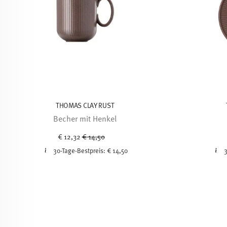
THOMAS CLAY RUST
Becher mit Henkel
Price reduced from
to
€ 12,32
€ 14,50
30-Tage-Bestpreis:
€ 14,50
3