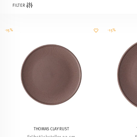
FILTER
-15%
-15%
THOMAS CLAY RUST
Frühstücksteller 22 cm
S