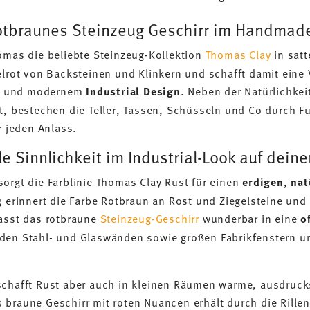
otbraunes Steinzeug Geschirr im Handmad
omas die beliebte Steinzeug-Kollektion
Thomas Clay
in satt
gelrot von Backsteinen und Klinkern und schafft damit ein
k
und modernem
Industrial Design
. Neben der Natürlichkei
t, bestechen die Teller, Tassen, Schüsseln und Co durch Fu
r jeden Anlass.
ale Sinnlichkeit im Industrial-Look auf dei
orgt die Farblinie Thomas Clay Rust für einen
erdigen
,
nat
g erinnert die Farbe Rotbraun an Rost und Ziegelsteine und
passt das rotbraune
Steinzeug-Geschirr
wunderbar in eine
o
den Stahl- und Glaswänden sowie großen Fabrikfenstern un
schafft Rust aber auch in kleinen Räumen warme, ausdrucks
 braune Geschirr mit roten Nuancen erhält durch die Rille