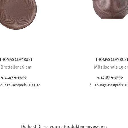
THOMAS CLAY RUST
THOMAS CLAY RUS
Brotteller 16 cm
Müslischale 15 
Price reduced from
to
Price red
to
€ 11,47
€ 13,50
€ 14,87
€ 17,50
0-Tage-Bestpreis:
€ 13,50
30-Tage-Bestpreis:
€
Du hast Dir 12 von 12 Produkten angesehen