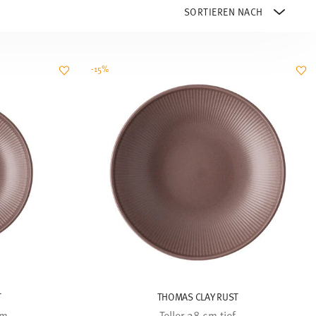
-15%
T
THOMAS CLAY RUST
cm
Teller 28 cm tief