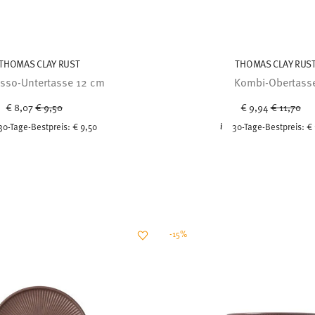
THOMAS CLAY RUST
THOMAS CLAY RUS
sso-Untertasse 12 cm
Kombi-Obertass
Price reduced from
to
Price redu
to
€ 8,07
€ 9,50
€ 9,94
€ 11,70
30-Tage-Bestpreis:
€ 9,50
30-Tage-Bestpreis:
€ 
-15%