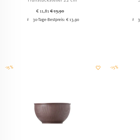
Price reduced from
to
€ 11,81
€ 13,90
30-Tage-Bestpreis:
€ 13,90
3
-15%
-15%