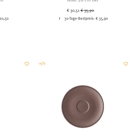
ced from
Price reduced from
to
€ 30,51
€ 35,90
20,50
30-Tage-Bestpreis:
€ 35,90
-15%