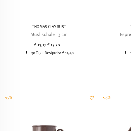
THOMAS CLAY RUST
Müslischale 13 cm
Espre
Price reduced from
to
€ 13,17
€ 15,50
30-Tage-Bestpreis:
€ 15,50
-15%
-15%