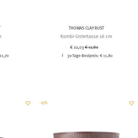
T
THOMAS CLAY RUST
e
Kombi-Untertasse 16 cm
ced from
Price reduced from
to
€ 10,03
€ 11,80
11,70
30-Tage-Bestpreis:
€ 11,80
-15%