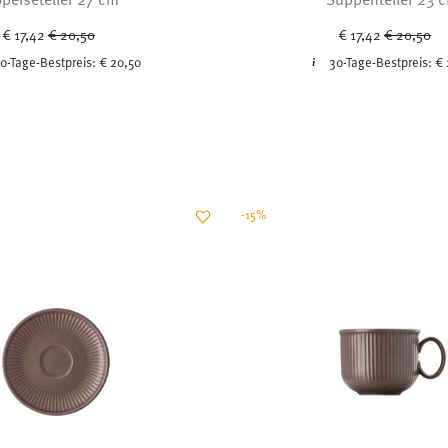
Price reduced from
to
Price redu
to
€ 17,42
€ 20,50
€ 17,42
€ 20,50
0-Tage-Bestpreis:
€ 20,50
30-Tage-Bestpreis:
€ 
-15%