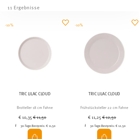
11 Ergebnisse
-10%
-10%
TRIC LILAC CLOUD
TRIC LILAC CLOUD
Brotteller 18 cm Fahne
Frühstücksteller 22 cm Fahne
Price reduced from
to
Price reduced from
to
€ 10,35
€ 11,50
€ 11,25
€ 12,50
30-Tage-Bestpreis:
€ 11,50
30-Tage-Bestpreis:
€ 12,50