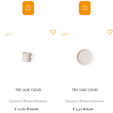
-10%
-10%
TRIC LILAC CLOUD
TRIC LILAC CLOUD
Espresso-/Mokka-Obertasse
Espresso-/Mokka-Untertasse
Price reduced from
to
Price reduced from
to
€ 10,80
€ 12,00
€ 5,40
€ 6,00