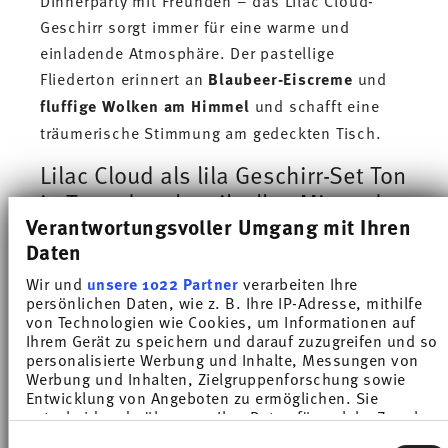
Dinnerparty mit Freunden – das Lilac Cloud-
Geschirr sorgt immer für eine warme und
einladende Atmosphäre. Der pastellige
Fliederton erinnert an
Blaubeer-Eiscreme
und
fluffige Wolken am Himmel
und schafft eine
träumerische Stimmung am gedeckten Tisch.
Lilac Cloud als lila Geschirr-Set Ton
in Ton oder als stilvolles Mix and
Verantwortungsvoller Umgang mit Ihren
Match
Daten
Ob Ton in Ton als harmonisches Geschirrset
Wir und
unsere 1022 Partner
verarbeiten Ihre
oder als individuelles Mix and Match mit den
persönlichen Daten, wie z. B. Ihre IP-Adresse, mithilfe
anderen Farblinien von Thomas Tric – das
von Technologien wie Cookies, um Informationen auf
Ihrem Gerät zu speichern und darauf zuzugreifen und so
fliederfarbene Porzellan-Geschirr lässt Raum für
personalisierte Werbung und Inhalte, Messungen von
verspielte Farbkombinationen oder ein
Werbung und Inhalten, Zielgruppenforschung sowie
harmonisches
Geschirrservice in Pastell-Lila
.
Entwicklung von Angeboten zu ermöglichen. Sie
entscheiden darüber, wer Ihre Daten für welche Zwecke
Mutige Interior-Fans kommen mit
nutzt. Sie können Ihre Einwilligung jederzeit über die
Einwilligungsauswahl