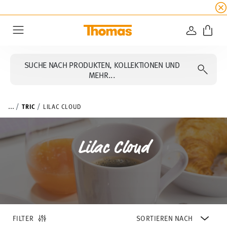
SUMMER SALE
☀️ Bis zu 45% Rabatt auf alle Th
ANMELD
Menu
SUCHE NACH PRODUKTEN, KOLLEKTIONEN UND
MEHR...
...
TRIC
LILAC CLOUD
Lilac Cloud
FILTER