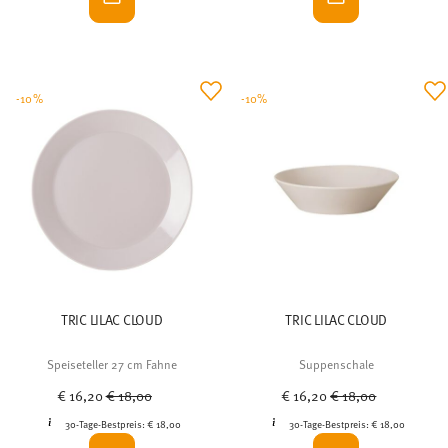
-10%
-10%
TRIC LILAC CLOUD
TRIC LILAC CLOUD
Speiseteller 27 cm Fahne
Suppenschale
Price reduced from
to
Price reduced from
to
€ 16,20
€ 18,00
€ 16,20
€ 18,00
30-Tage-Bestpreis:
€ 18,00
30-Tage-Bestpreis:
€ 18,00