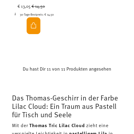
Price reduced from
to
€ 13,05
€ 14,50
30-Tage-Bestpreis:
€ 14,50
Du hast Dir 11 von 11 Produkten angesehen
Das Thomas-Geschirr in der Farbe
Lilac Cloud: Ein Traum aus Pastell
für Tisch und Seele
Mit der
Thomas Tric Lilac Cloud
zieht eine
verspielte Leichtigkeit in
pastelligem Lila
in