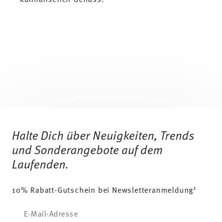
Services
Footer
Halte Dich über Neuigkeiten, Trends
und Sonderangebote auf dem
Laufenden.
1
10% Rabatt-Gutschein bei Newsletteranmeldung
Insert your email to register for the newsletters