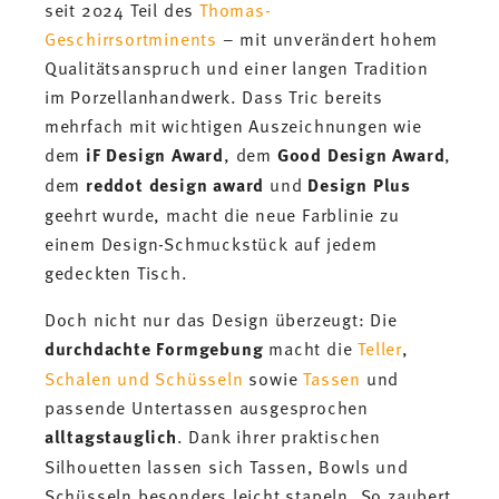
seit 2024 Teil des
Thomas-
Geschirrsortminents
– mit unverändert hohem
Qualitätsanspruch und einer langen Tradition
im Porzellanhandwerk. Dass Tric bereits
mehrfach mit wichtigen Auszeichnungen wie
dem
iF Design Award
, dem
Good Design Award
,
dem
reddot design award
und
Design Plus
geehrt wurde, macht die neue Farblinie zu
einem Design-Schmuckstück auf jedem
gedeckten Tisch.
Doch nicht nur das Design überzeugt: Die
durchdachte Formgebung
macht die
Teller
,
Schalen und Schüsseln
sowie
Tassen
und
passende Untertassen ausgesprochen
alltagstauglich
. Dank ihrer praktischen
Silhouetten lassen sich Tassen, Bowls und
Schüsseln besonders leicht stapeln. So zaubert