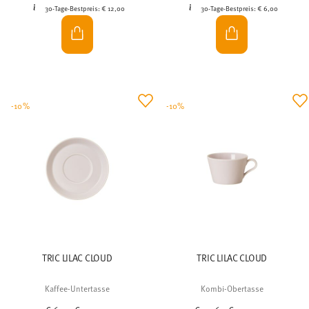
30-Tage-Bestpreis:
€ 12,00
30-Tage-Bestpreis:
€ 6,00
-10%
-10%
TRIC LILAC CLOUD
TRIC LILAC CLOUD
Kaffee-Untertasse
Kombi-Obertasse
Price reduced from
to
Price reduced from
to