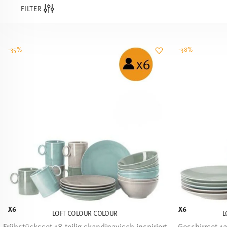
FILTER
-35%
-38%
X6
X6
LOFT COLOUR COLOUR
L
Frühstücksset 18-teilig skandinavisch inspiriert
Geschirrset 12