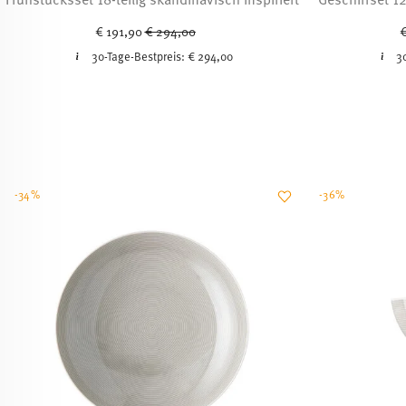
Price reduced from
to
€ 191,90
€ 294,00
€
30-Tage-Bestpreis:
€ 294,00
3
-34%
-36%