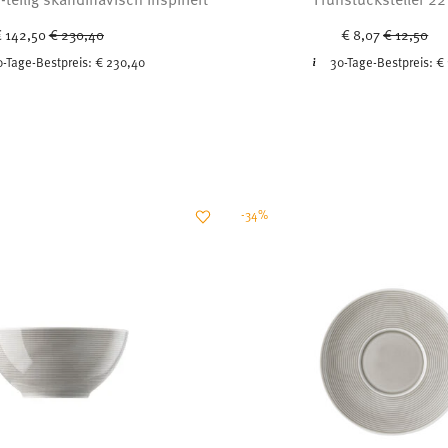
Price reduced from
to
Price redu
to
 142,50
€ 230,40
€ 8,07
€ 12,50
0-Tage-Bestpreis:
€ 230,40
30-Tage-Bestpreis:
€ 
-34%