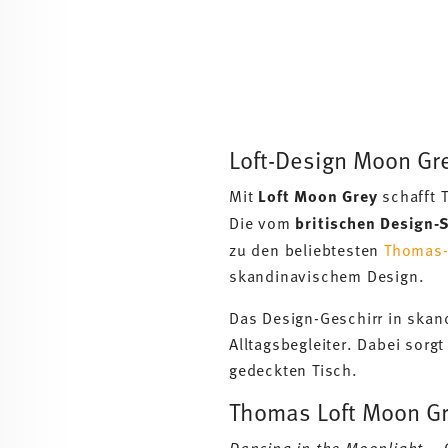
Loft-Design Moon Gr
Mit
Loft Moon Grey
schafft 
Die vom
britischen Design-
zu den beliebtesten
Thomas-
skandinavischem Design.
Das Design-Geschirr in skan
Alltagsbegleiter. Dabei sor
gedeckten Tisch.
Thomas Loft Moon Gr
Dancing in the Moonlight
– G