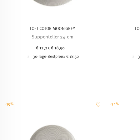
LOFT COLOR MOON GREY
LO
Suppenteller 24 cm
Price reduced from
to
€ 12,25
€ 18,50
30-Tage-Bestpreis:
€ 18,50
3
-35%
-34%