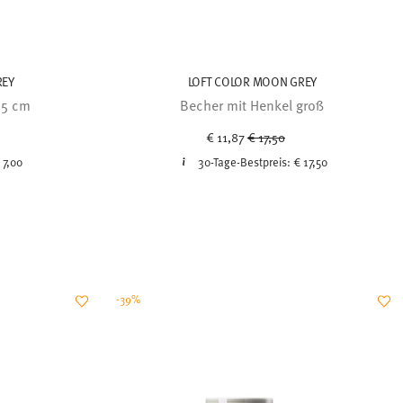
REY
LOFT COLOR MOON GREY
,5 cm
Becher mit Henkel groß
uced from
Price reduced from
to
€ 11,87
€ 17,50
 7,00
30-Tage-Bestpreis:
€ 17,50
-39%