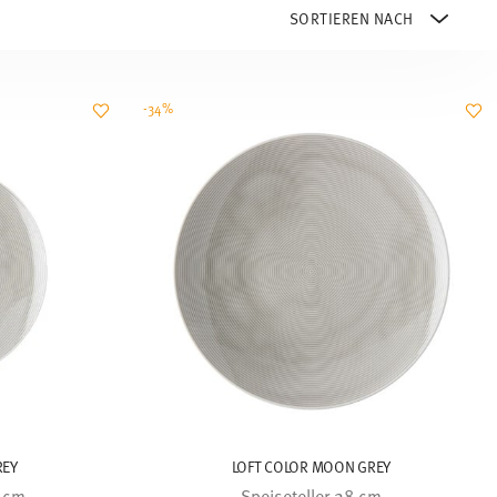
-34%
REY
LOFT COLOR MOON GREY
2 cm
Speiseteller 28 cm