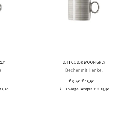
REY
LOFT COLOR MOON GREY
e
Becher mit Henkel
ced from
Price reduced from
to
€ 9,40
€ 15,50
15,50
30-Tage-Bestpreis:
€ 15,50