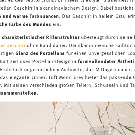
rzellan Geschirr in skandinavischem Design. Dabei besticht
e und warme Farbnuancen
. Das Geschirr in hellem Grau er
che Farbe des Mondes
ein.
t
charakteristischer Rillenstruktur
überzeugt durch seine k
ue Geschirr
ohne Rand daher. Der skandinavische Farbton 
artigen
Glanz des Porzellans
für einen unvergesslichen Loo
unt zeitloses Porzellan-Design in
formvollendeter Ästheti
 Frühstück in gemütlichem Ambiente, das Mittagessen mit d
as elegante Dinner: Loft Moon Grey bietet das passende G
ter. Mit seinen verschieden großen Tellern, Schüsseln und T
zusammenstellen
.