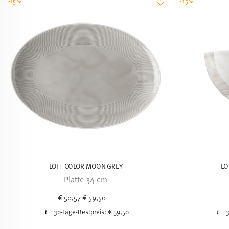
-15%
-15%
LOFT COLOR MOON GREY
LO
Platte 34 cm
Price reduced from
to
€ 50,57
€ 59,50
30-Tage-Bestpreis:
€ 59,50
3