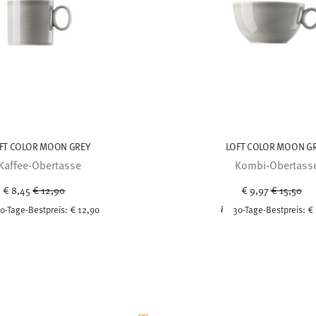
FT COLOR MOON GREY
LOFT COLOR MOON G
Kaffee-Obertasse
Kombi-Obertass
Price reduced from
to
Price redu
to
€ 8,45
€ 12,90
€ 9,97
€ 15,50
0-Tage-Bestpreis:
€ 12,90
30-Tage-Bestpreis:
€ 