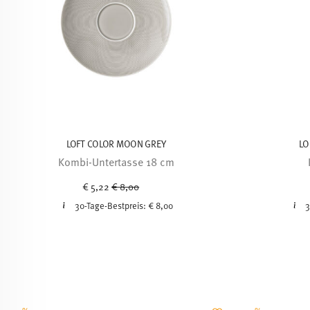
LOFT COLOR MOON GREY
LO
Kombi-Untertasse 18 cm
Price reduced from
to
€ 5,22
€ 8,00
30-Tage-Bestpreis:
€ 8,00
3