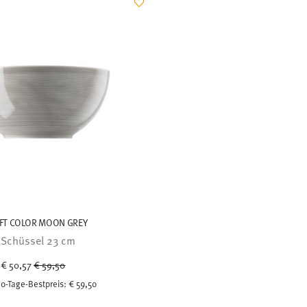
FT COLOR MOON GREY
Schüssel 23 cm
Price reduced from
to
€ 50,57
€ 59,50
0-Tage-Bestpreis:
€ 59,50