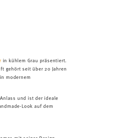
r
in kühlem Grau präsentiert.
t gehört seit über 20 Jahren
in modernem
Anlass und ist der ideale
 Handmade-Look auf dem
homas mit seiner Design-