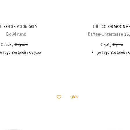
FT COLOR MOON GREY
LOFT COLOR MOON G
Bowl rund
Kaffee-Untertasse 16
Price reduced from
to
Price red
to
€ 12,25
€ 19,00
€ 4,65
€ 7,00
0-Tage-Bestpreis:
€ 19,00
30-Tage-Bestpreis:
€
-36%