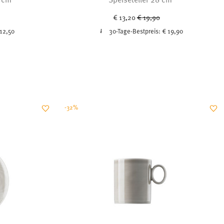
ced from
Price reduced from
to
€ 13,20
€ 19,90
12,50
30-Tage-Bestpreis:
€ 19,90
-32%