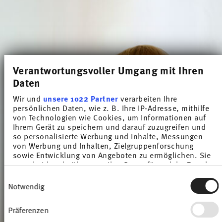
Verantwortungsvoller Umgang mit Ihren
Daten
Wir und
unsere 1022 Partner
verarbeiten Ihre
persönlichen Daten, wie z. B. Ihre IP-Adresse, mithilfe
von Technologien wie Cookies, um Informationen auf
Ihrem Gerät zu speichern und darauf zuzugreifen und
so personalisierte Werbung und Inhalte, Messungen
von Werbung und Inhalten, Zielgruppenforschung
sowie Entwicklung von Angeboten zu ermöglichen. Sie
entscheiden darüber, wer Ihre Daten für welche Zwecke
nutzt. Sie können Ihre Einwilligung jederzeit über die
Einwilligungsauswahl
Cookie-Erklärung oder durch Klicken auf das Privacy
Notwendig
Trigger Symbol ändern oder widerrufen
Präferenzen
Wenn Sie es erlauben, würden wir auch gerne: