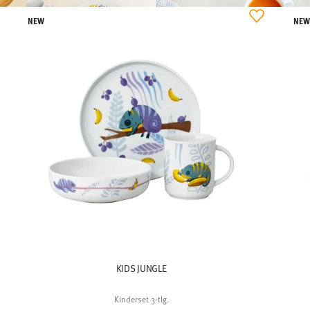
NEW
NE
KIDS JUNGLE
Kinderset 3-tlg.