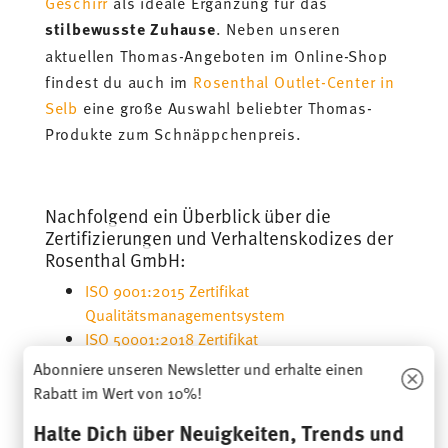
Geschirr
als ideale Ergänzung für das
stilbewusste Zuhause
. Neben unseren
aktuellen Thomas-Angeboten im Online-Shop
findest du auch im
Rosenthal Outlet-Center in
Selb
eine große Auswahl beliebter Thomas-
Produkte zum Schnäppchenpreis.
Nachfolgend ein Überblick über die
Zertifizierungen und Verhaltenskodizes der
Rosenthal GmbH:
ISO 9001:2015 Zertifikat
Qualitätsmanagementsystem
ISO 50001:2018 Zertifikat
Energiemanagementsystem
Abonniere unseren Newsletter und erhalte einen
Managementpolitiken
Rabatt im Wert von 10%!
Verhaltenskodex
Halte Dich über Neuigkeiten, Trends und