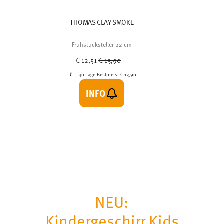
THOMAS CLAY SMOKE
Frühstücksteller 22 cm
Price reduced from
to
€ 12,51
€ 13,90
30-Tage-Bestpreis:
€ 13,90
INFO
NEU:
Kindergeschirr Kids