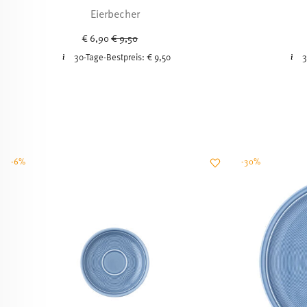
Eierbecher
Price reduced from
to
€ 6,90
€ 9,50
30-Tage-Bestpreis:
€ 9,50
3
-6%
-30%