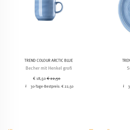
TREND COLOUR ARCTIC BLUE
TRE
Becher mit Henkel groß
S
Price reduced from
to
€ 18,50
€ 22,50
30-Tage-Bestpreis:
€ 22,50
3