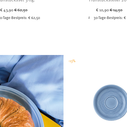
Price reduced from
to
Price red
to
€ 43,90
€ 62,50
€ 10,90
€ 14,50
0-Tage-Bestpreis:
€ 62,50
30-Tage-Bestpreis:
€ 
-13%