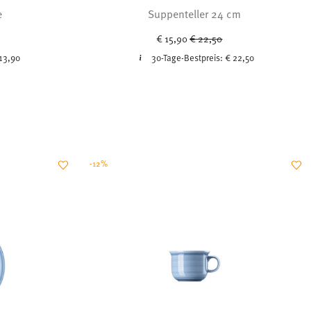
e
Suppenteller 24 cm
uced from
Price reduced from
to
€ 15,90
€ 22,50
13,90
30-Tage-Bestpreis:
€ 22,50
-12%