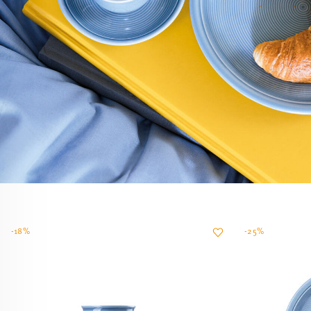
-18%
-25%