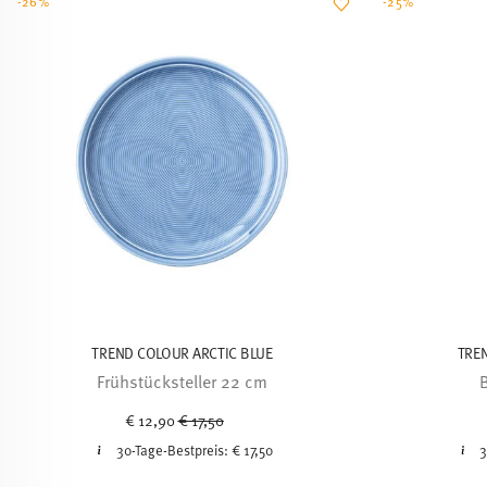
-26%
-25%
TREND COLOUR ARCTIC BLUE
TRE
Frühstücksteller 22 cm
Price reduced from
to
€ 12,90
€ 17,50
30-Tage-Bestpreis:
€ 17,50
3