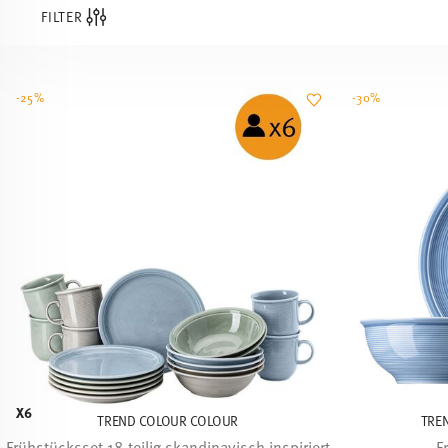
FILTER
-25%
-30%
X6
TREND COLOUR COLOUR
TRE
Frühstücksset 18-teilig skandinavisch inspiriert
F