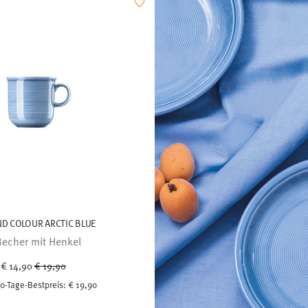
ND COLOUR ARCTIC BLUE
Becher mit Henkel
Price reduced from
to
€ 14,90
€ 19,90
0-Tage-Bestpreis:
€ 19,90