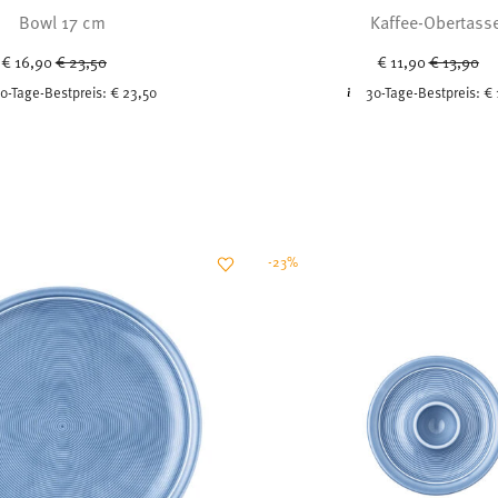
Bowl 17 cm
Kaffee-Obertass
Price reduced from
to
Price red
to
€ 16,90
€ 23,50
€ 11,90
€ 13,90
0-Tage-Bestpreis:
€ 23,50
30-Tage-Bestpreis:
€ 
-23%