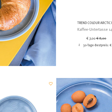
TREND COLOUR ARCTIC 
Kaffee-Untertasse 1
Price redu
to
€ 7,00
€ 8,00
30-Tage-Bestpreis:
€