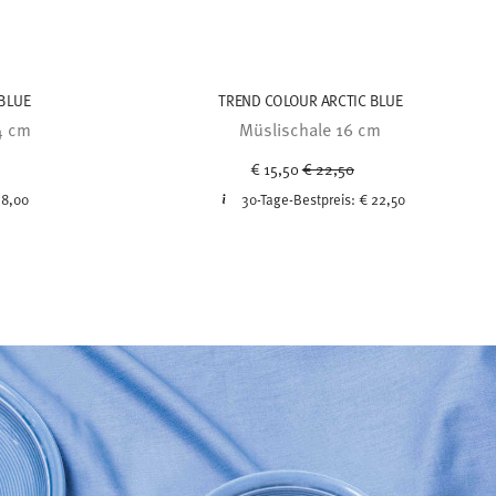
BLUE
TREND COLOUR ARCTIC BLUE
4 cm
Müslischale 16 cm
ced from
Price reduced from
to
€ 15,50
€ 22,50
 8,00
30-Tage-Bestpreis:
€ 22,50