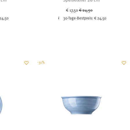
uced from
Price reduced from
to
€ 17,50
€ 24,50
14,50
30-Tage-Bestpreis:
€ 24,50
-31%