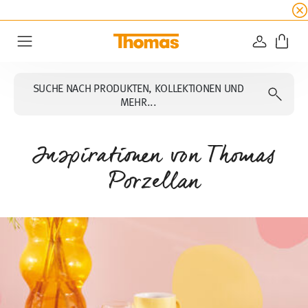
SUMMER SALE
☀️ Jetzt
5% Rabatt on top!
Bis z
ANMELD
Menu
SUCHE NACH PRODUKTEN, KOLLEKTIONEN UND
MEHR...
Inspirationen von Thomas
Porzellan