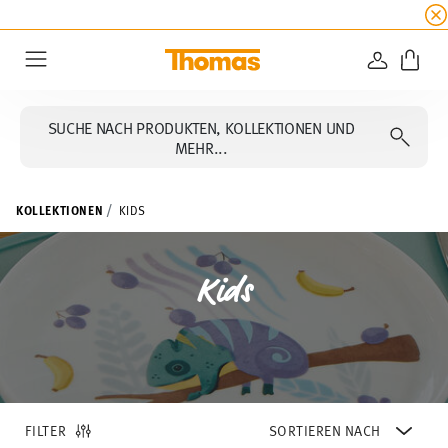
SUMMER SALE
☀️ Bis zu 45% Rabatt auf alle Th
ANMELD
Menu
SUCHE NACH PRODUKTEN, KOLLEKTIONEN UND
MEHR...
KOLLEKTIONEN
KIDS
Kids
FILTER