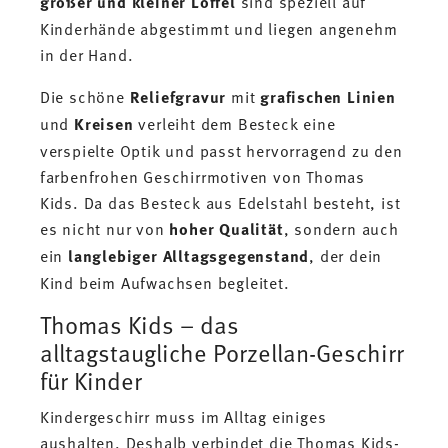
großer und kleiner Löffel
sind speziell auf
Kinderhände abgestimmt und liegen angenehm
in der Hand.
Die schöne
Reliefgravur
mit
grafischen Linien
und
Kreisen
verleiht dem Besteck eine
verspielte Optik und passt hervorragend zu den
farbenfrohen Geschirrmotiven von Thomas
Kids. Da das Besteck aus Edelstahl besteht, ist
es nicht nur von
hoher Qualität
, sondern auch
ein
langlebiger Alltagsgegenstand
, der dein
Kind beim Aufwachsen begleitet.
Thomas Kids – das
alltagstaugliche Porzellan-Geschirr
für Kinder
Kindergeschirr muss im Alltag einiges
aushalten. Deshalb verbindet die Thomas Kids-