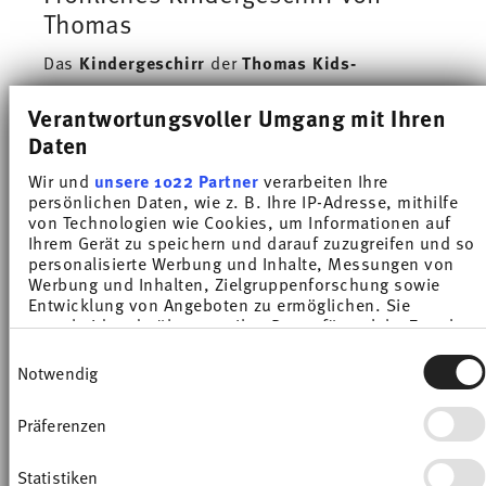
Thomas
Das
Kindergeschirr
der
Thomas Kids-
Kollektion
bringt Farbe, Spaß und kleine
Verantwortungsvoller Umgang mit Ihren
Geschichten auf deinen Esstisch. Süße Tier-
Daten
Illustrationen und Naturmotive machen jede
Mahlzeit zu einem kleinen Erlebnis. Mit dem
Wir und
unsere 1022 Partner
verarbeiten Ihre
persönlichen Daten, wie z. B. Ihre IP-Adresse, mithilfe
kindgerechten Design der
Teller
,
Schüsseln
und
von Technologien wie Cookies, um Informationen auf
Tassen
dieser Kollektion holst du dir ein
Ihrem Gerät zu speichern und darauf zuzugreifen und so
personalisierte Werbung und Inhalte, Messungen von
verspieltes
Porzellan-Geschirrr
zu dir nach
Werbung und Inhalten, Zielgruppenforschung sowie
Hause, das Kinderaugen strahlen lässt und
Entwicklung von Angeboten zu ermöglichen. Sie
perfekt für den Familienalltag geeignet ist.
entscheiden darüber, wer Ihre Daten für welche Zwecke
nutzt. Sie können Ihre Einwilligung jederzeit über die
Einwilligungsauswahl
Thomas Kids-Kollektion: cool und
Cookie-Erklärung oder durch Klicken auf das Privacy
Notwendig
Trigger Symbol ändern oder widerrufen
bunt
Präferenzen
Wenn Sie es erlauben, würden wir auch gerne:
Mit der Thomas Kids-Kollektion wird das Essen
Informationen über Ihre geografische Lage
für Kinder spannender und
erfassen, welche bis auf einige Meter genau sein
Statistiken