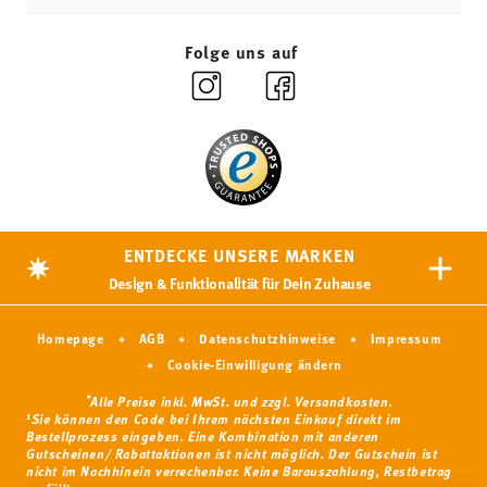
Folge uns auf
ENTDECKE UNSERE MARKEN
Design & Funktionalität für Dein Zuhause
Homepage
AGB
Datenschutzhinweise
Impressum
Cookie-Einwilligung ändern
*
Alle Preise inkl. MwSt. und
zzgl. Versandkosten.
1
Sie können den Code bei Ihrem nächsten Einkauf direkt im
Bestellprozess eingeben. Eine Kombination mit anderen
Gutscheinen/ Rabattaktionen ist nicht möglich. Der Gutschein ist
nicht im Nachhinein verrechenbar. Keine Barauszahlung, Restbetrag