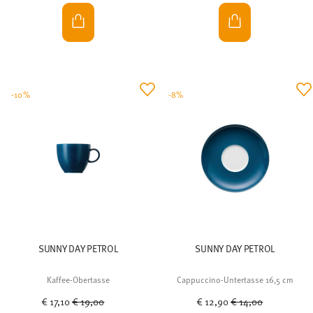
-10%
-8%
SUNNY DAY PETROL
SUNNY DAY PETROL
Kaffee-Obertasse
Cappuccino-Untertasse 16,5 cm
Price reduced from
to
Price reduced from
to
€ 17,10
€ 19,00
€ 12,90
€ 14,00