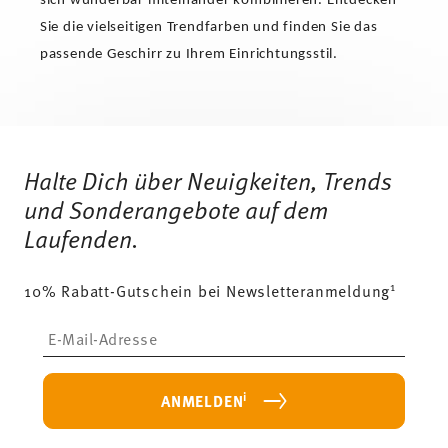
sich wunderbar miteinander kombinieren. Entdecken
Sie die vielseitigen Trendfarben und finden Sie das
passende Geschirr zu Ihrem Einrichtungsstil.
Services
Footer
Halte Dich über Neuigkeiten, Trends
und Sonderangebote auf dem
Laufenden.
1
10% Rabatt-Gutschein bei Newsletteranmeldung
Insert your email to register for the newsletters
i
ANMELDEN