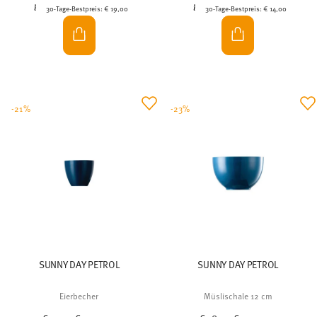
30-Tage-Bestpreis:
€ 19,00
30-Tage-Bestpreis:
€ 14,00
-21%
-23%
SUNNY DAY PETROL
SUNNY DAY PETROL
Eierbecher
Müslischale 12 cm
Price reduced from
to
Price reduced from
to