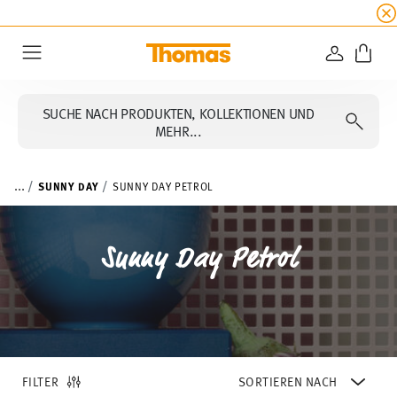
SUMMER SALE
☀️ Bis zu 45% Rabatt auf alle Th
ANMELD
Menu
SUCHE NACH PRODUKTEN, KOLLEKTIONEN UND
MEHR...
...
SUNNY DAY
SUNNY DAY PETROL
Sunny Day Petrol
FILTER