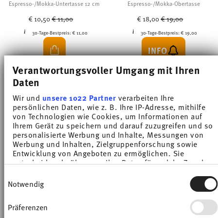
Espresso-/Mokka-Untertasse 12 cm
Espresso-/Mokka-Obertasse
Price reduced from
to
Price reduced from
to
€ 10,50
€ 11,00
€ 18,00
€ 19,00
30-Tage-Bestpreis:
€ 11,00
30-Tage-Bestpreis:
€ 19,00
INFO
Verantwortungsvoller Umgang mit Ihren
Daten
Wir und
unsere 1022 Partner
verarbeiten Ihre
persönlichen Daten, wie z. B. Ihre IP-Adresse, mithilfe
von Technologien wie Cookies, um Informationen auf
Du hast Dir 14 von 14 Produkten angesehen
Ihrem Gerät zu speichern und darauf zuzugreifen und so
personalisierte Werbung und Inhalte, Messungen von
Werbung und Inhalten, Zielgruppenforschung sowie
Entwicklung von Angeboten zu ermöglichen. Sie
entscheiden darüber, wer Ihre Daten für welche Zwecke
nutzt. Sie können Ihre Einwilligung jederzeit über die
Thomas Sunny Day Petrol als eleganter Farbakzent
Einwilligungsauswahl
Cookie-Erklärung oder durch Klicken auf das Privacy
Notwendig
Trigger Symbol ändern oder widerrufen
Entdecken Sie den eleganten und beruhigenden
Farbton Petrol der Thomas Sunny Day-Kollektion. Ist
Präferenzen
Wenn Sie es erlauben, würden wir auch gerne:
Petrol grün oder blau? Die Antwort auf diese Frage