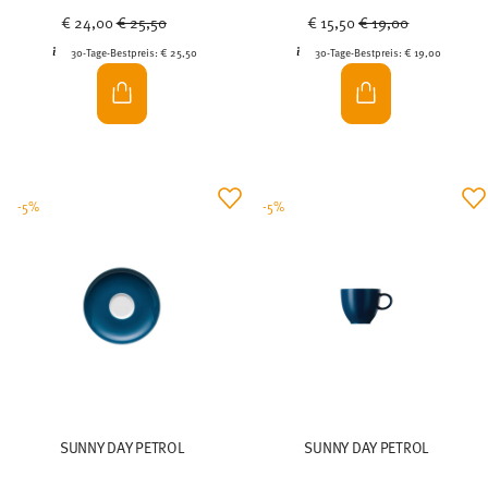
Price reduced from
to
Price reduced from
to
€ 24,00
€ 25,50
€ 15,50
€ 19,00
30-Tage-Bestpreis:
€ 25,50
30-Tage-Bestpreis:
€ 19,00
-5%
-5%
SUNNY DAY PETROL
SUNNY DAY PETROL