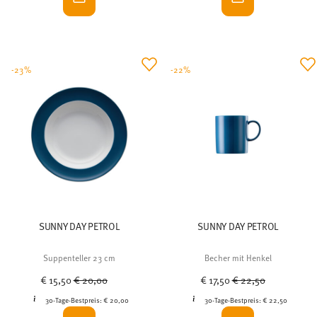
-23%
-22%
SUNNY DAY PETROL
SUNNY DAY PETROL
Suppenteller 23 cm
Becher mit Henkel
Price reduced from
to
Price reduced from
to
€ 15,50
€ 20,00
€ 17,50
€ 22,50
30-Tage-Bestpreis:
€ 20,00
30-Tage-Bestpreis:
€ 22,50