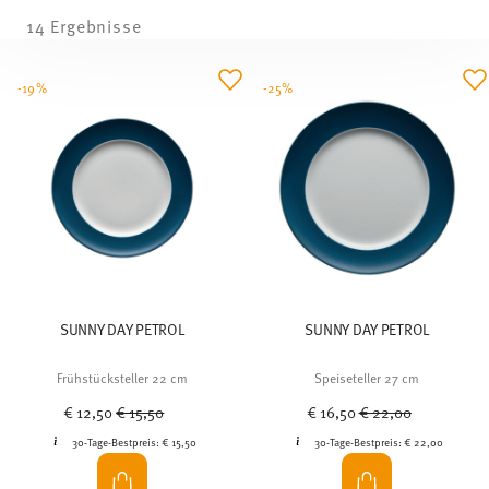
14 Ergebnisse
-19%
-25%
SUNNY DAY PETROL
SUNNY DAY PETROL
Frühstücksteller 22 cm
Speiseteller 27 cm
Price reduced from
to
Price reduced from
to
€ 12,50
€ 15,50
€ 16,50
€ 22,00
30-Tage-Bestpreis:
€ 15,50
30-Tage-Bestpreis:
€ 22,00