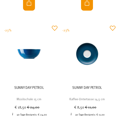
-23%
-23%
SUNNY DAY PETROL
SUNNY DAY PETROL
Müslischale 15 cm
Kaffee-Untertasse 14,5 cm
Price reduced from
to
Price reduced from
to
€ 18,50
€ 24,00
€ 8,50
€ 11,00
30-Tage-Bestpreis:
€ 24,00
30-Tage-Bestpreis:
€ 11,00