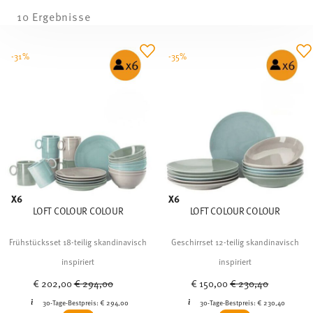
10 Ergebnisse
-31%
-35%
X6
X6
LOFT COLOUR COLOUR
LOFT COLOUR COLOUR
Frühstücksset 18-teilig skandinavisch
Geschirrset 12-teilig skandinavisch
inspiriert
inspiriert
Price reduced from
to
Price reduced from
to
€ 202,00
€ 294,00
€ 150,00
€ 230,40
30-Tage-Bestpreis:
€ 294,00
30-Tage-Bestpreis:
€ 230,40