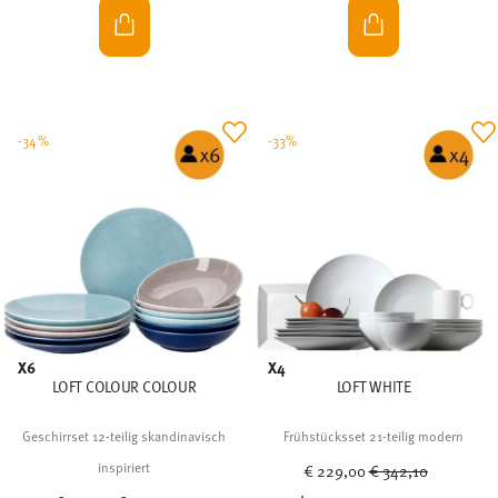
-34%
-33%
X6
X4
LOFT COLOUR COLOUR
LOFT WHITE
Geschirrset 12-teilig skandinavisch
Frühstücksset 21-teilig modern
Price reduced from
to
inspiriert
€ 229,00
€ 342,10
Price reduced from
to