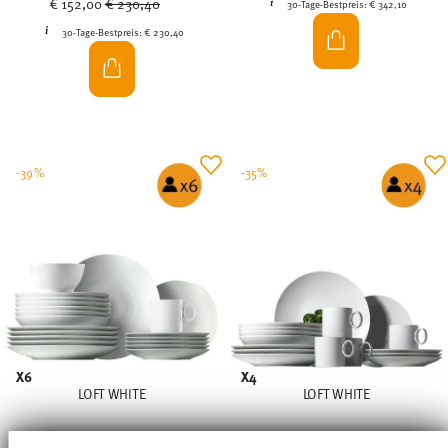
€ 152,00
€ 230,40
30-Tage-Bestpreis:
€ 342,10
30-Tage-Bestpreis:
€ 230,40
-39%
-35%
X6
X4
LOFT WHITE
LOFT WHITE
Geschirrset 30-teilig modern
Tafelservice 16 tlg., Geschirrset mit