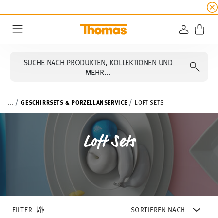
SUMMER SALE
☀️ Bis zu 45% Rabatt auf alle Th
ANMELD
Menu
SUCHE NACH PRODUKTEN, KOLLEKTIONEN UND
MEHR...
...
GESCHIRRSETS & PORZELLANSERVICE
LOFT SETS
Loft Sets
FILTER