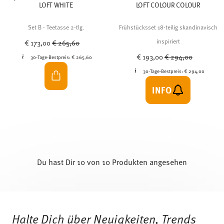
LOFT WHITE
LOFT COLOUR COLOUR
Set B - Teetasse 2-tlg.
Frühstücksset 18-teilig skandinavisch
Price reduced from
to
inspiriert
€ 173,00
€ 265,60
Price reduced from
to
€ 193,00
€ 294,00
30-Tage-Bestpreis:
€ 265,60
30-Tage-Bestpreis:
€ 294,00
INFO
Du hast Dir 10 von 10 Produkten angesehen
Services
Footer
Halte Dich über Neuigkeiten, Trends