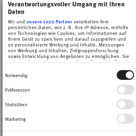
Verantwortungsvoller Umgang mit Ihren
Price reduced from
to
Bechern mit Henkel für 4 Personen
€ 280,00
€ 457,80
Daten
Price reduced from
to
€ 162,00
€ 249,60
30-Tage-Bestpreis:
€ 457,80
Wir und
unsere 1022 Partner
verarbeiten Ihre
30-Tage-Bestpreis:
€ 249,60
persönlichen Daten, wie z. B. Ihre IP-Adresse, mithilfe
von Technologien wie Cookies, um Informationen auf
Ihrem Gerät zu speichern und darauf zuzugreifen und
so personalisierte Werbung und Inhalte, Messungen
von Werbung und Inhalten, Zielgruppenforschung
sowie Entwicklung von Angeboten zu ermöglichen. Sie
entscheiden darüber, wer Ihre Daten für welche Zwecke
-35%
-34%
nutzt. Sie können Ihre Einwilligung jederzeit über die
Einwilligungsauswahl
Cookie-Erklärung oder durch Klicken auf das Privacy
Notwendig
Trigger Symbol ändern oder widerrufen
Präferenzen
Wenn Sie es erlauben, würden wir auch gerne:
Informationen über Ihre geografische Lage
erfassen, welche bis auf einige Meter genau sein
Statistiken
können
Ihr Gerät durch aktives Scannen nach
Marketing
bestimmten Merkmalen (Fingerprinting)
identifizieren
X4
X6
Erfahren Sie mehr darüber, wie Ihre persönlichen Daten
LOFT WHITE
LOFT WHITE