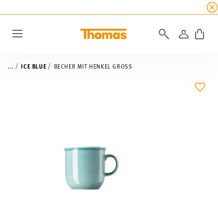
SUMMER SALE
☀️ Bis zu 45% Rabatt auf alle Th
ANMELD
Menu
...
ICE BLUE
BECHER MIT HENKEL GROSS
ADD 