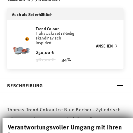
Auch als Set erhältlich
Trend Colour
Frühstücksset 18-teilig
skandinavisch
inspiriert
ANSEHEN
250,00 €
Price reduced from
to
381,00 €
-34%
BESCHREIBUNG
Thomas Trend Colour Ice Blue Becher - Zylindrisch
- Ø 7,5 cm - h 9,1 cm - 0,360 l, Porzellan
Verantwortungsvoller Umgang mit Ihren