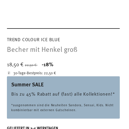
TREND COLOUR ICE BLUE
Becher mit Henkel groß
Price reduced from
to
18,50 €
-18%
22,50 €
30-Tage-Bestpreis:
22,50 €
Summer SALE
Bis zu 45% Rabatt auf (fast) alle Kollektionen!*
*ausgenommen sind die Neuheiten Sandora, Sensai, Kids. Nicht
kombinierbar mit externen Gutscheinen.
GELIEFERT IN 3-5 WERKTAGEN