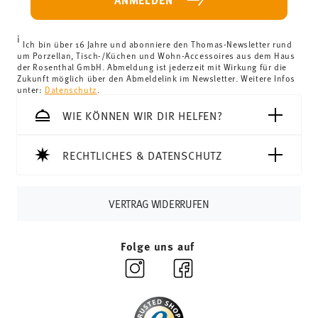
Länder können Sie die Lieferkosten
hier einsehen
.
Vereinigtes Königreich:
Für Lieferungen ins Vereinigte
i
Königreich liegt der Mindestbestellwert bei £135, die
Ich bin über 16 Jahre und abonniere den Thomas-Newsletter rund
um Porzellan, Tisch-/Küchen und Wohn-Accessoires aus dem Haus
Lieferung erfolgt versandkostenfrei.
der Rosenthal GmbH. Abmeldung ist jederzeit mit Wirkung für die
Schweiz:
Lieferungen in die Schweiz sind ab 69,90 CHF
Zukunft möglich über den Abmeldelink im Newsletter. Weitere Infos
unter:
Datenschutz
.
versandkostenfrei. Unter einem Bestellwert von 69,90
CHF liegen die Versandkosten bei 36,90 CHF.
WIE KÖNNEN WIR DIR HELFEN?
Tracking:
Sie erhalten per E-Mail einen Trackingcode,
sobald Ihr Paket auf die Reise geht.
RECHTLICHES & DATENSCHUTZ
Lieferzeit innerhalb Deutschlands:
3-5 Werktage für
vorrätige Artikel. Sie können die Lieferzeiten in andere
Länder
hier einsehen
.
VERTRAG WIDERRUFEN
Retouren:
Für Retouren nutzen Sie bitte
unseren
Retourenservice
.
Folge uns auf