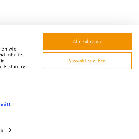
Alle zulassen
gien wie
nd Inhalte,
ie
Auswahl erlauben
e-Erklärung
 ändern
hnitt
 nicht möglich. Der Gutschein ist nicht im Nachhinein verrechenbar.
können und
bsite an
en
icherweise