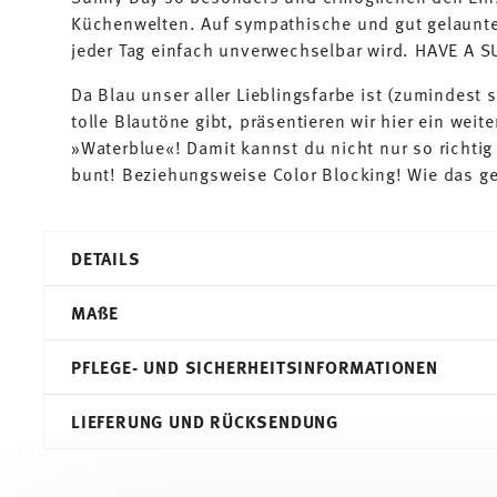
Küchenwelten. Auf sympathische und gut gelaunte
jeder Tag einfach unverwechselbar wird. HAVE A 
Da Blau unser aller Lieblingsfarbe ist (zumindest 
tolle Blautöne gibt, präsentieren wir hier ein we
»Waterblue«! Damit kannst du nicht nur so richt
bunt! Beziehungsweise Color Blocking! Wie das ge
DETAILS
Thomas
MA
ß
E
Sunny Day
Waterblue
PFLEGE- UND SICHERHEITSINFORMATIONEN
Porzellan
Waterblue
7,20 cm
LIEFERUNG UND RÜCKSENDUNG
10850-408530-15505
10,90 cm
4012436471336
7,90 cm
DE
8,80 cm