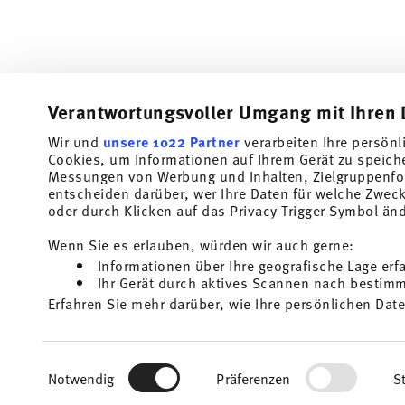
Verantwortungsvoller Umgang mit Ihren 
Wir und
unsere 1022 Partner
verarbeiten Ihre persönl
Abonniere unseren Newsletter und erhalte einen Rabatt im
Cookies, um Informationen auf Ihrem Gerät zu speich
Messungen von Werbung und Inhalten, Zielgruppenfo
Halte Dich über Neuigkeiten, Trends und So
entscheiden darüber, wer Ihre Daten für welche Zwecke
dem Laufenden.
oder durch Klicken auf das Privacy Trigger Symbol än
1
10% Rabatt-Gutschein bei Newsletteranmeldung
Wenn Sie es erlauben, würden wir auch gerne:
Informationen über Ihre geografische Lage erf
Insert your email to register for the newsletters
Ihr Gerät durch aktives Scannen nach bestimmt
Homep
Erfahren Sie mehr darüber, wie Ihre persönlichen Date
i
Einzelheiten
fest.
Ich bin über 16 Jahre und abonniere den Thomas-Newsletter rund um
und Wohn-Accessoires aus dem Haus der Rosenthal GmbH. Abmeldung 
1
Sie können den Code bei Ihrem nächsten Einkauf direkt im Bestellpro
für die Zukunft möglich über den Abmeldelink im Newsletter. Weitere 
Wir verwenden Cookies, um Inhalte und Anzeigen zu p
Keine Barauszahlung, Restbetrag verfällt.
Mehr lesen
Einwilligungsauswahl
die Zugriffe auf unsere Website zu analysieren. Auße
Notwendig
Präferenzen
St
unsere Partner für soziale Medien, Werbung und Anal