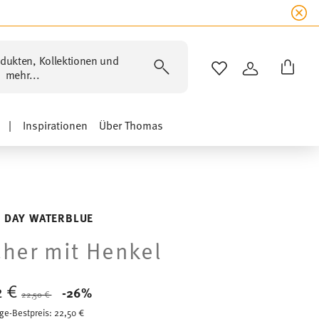
dukten, Kollektionen und
WISHLIST
ANMELDEN
mehr...
|
Inspirationen
Über Thomas
 DAY WATERBLUE
her mit Henkel
2 €
Price reduced from
to
-26%
22,50 €
ge-Bestpreis:
22,50 €