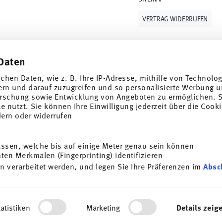
VERTRAG WIDERRUFEN
Daten
Folge uns auf
ichen Daten, wie z. B. Ihre IP-Adresse, mithilfe von Technolo
 Wert von 10%!
ern und darauf zuzugreifen und so personalisierte Werbung u
rschung sowie Entwicklung von Angeboten zu ermöglichen. S
nderangebote auf
 nutzt. Sie können Ihre Einwilligung jederzeit über die Cooki
dern oder widerrufen
ENTDECKE UNSERE MARKEN
Design & Funktionalität für Dein Zuhause
assen, welche bis auf einige Meter genau sein können
i
en Merkmalen (Fingerprinting) identifizieren
ANMELDEN
age
AGB
Datenschutzhinweise
Impressum
Cookie-Einwilligung
n verarbeitet werden, und legen Sie Ihre Präferenzen im
Absc
 Porzellan, Tisch-/Küchen
*
Alle Preise inkl. MwSt. und
zzgl. Versandkosten.
ist jederzeit mit Wirkung
zess eingeben. Eine Kombination mit anderen Gutscheinen/ Rabattaktionen ist
Infos unter:
Datenschutz
.
ersonalisieren, Funktionen für soziale Medien anbieten zu 
rdem geben wir Informationen zu Ihrer Verwendung unserer We
© 2025 Rosenthal GmbH. All rights reserved
atistiken
Marketing
Details zeig
ysen weiter. Unsere Partner führen diese Informationen mögl
2.3.8