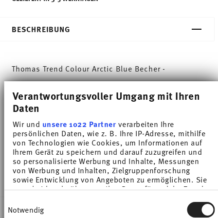
BESCHREIBUNG
Thomas Trend Colour Arctic Blue Becher -
Zylindrisch - Ø 7,0 cm - h 8,2 cm - 0,280 l,
Verantwortungsvoller Umgang mit Ihren
Porzellan
Daten
Trend Weiß gilt weltweit als eines der beliebtesten
Wir und
unsere 1022 Partner
verarbeiten Ihre
persönlichen Daten, wie z. B. Ihre IP-Adresse, mithilfe
Service für den alltäglichen Gebrauch. Mit Trend
von Technologien wie Cookies, um Informationen auf
Ihrem Gerät zu speichern und darauf zuzugreifen und
Colour setzt Thomas farbige Akzente, inspiriert von
so personalisierte Werbung und Inhalte, Messungen
der Natur des Nordens.
von Werbung und Inhalten, Zielgruppenforschung
sowie Entwicklung von Angeboten zu ermöglichen. Sie
entscheiden darüber, wer Ihre Daten für welche Zwecke
nutzt. Sie können Ihre Einwilligung jederzeit über die
Einwilligungsauswahl
Cookie-Erklärung oder durch Klicken auf das Privacy
DETAILS
Notwendig
Trigger Symbol ändern oder widerrufen