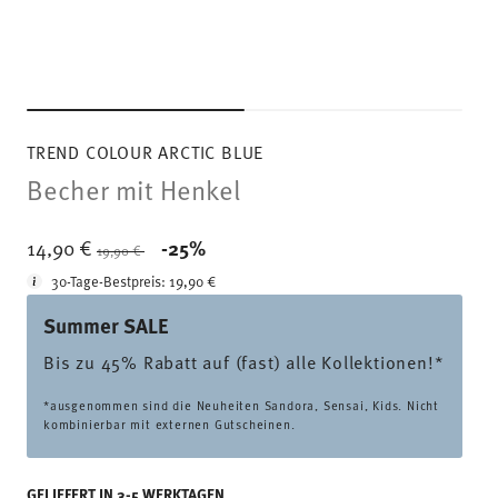
TREND COLOUR ARCTIC BLUE
Becher mit Henkel
Price reduced from
to
14,90 €
-25%
19,90 €
30-Tage-Bestpreis:
19,90 €
Summer SALE
Bis zu 45% Rabatt auf (fast) alle Kollektionen!*
*ausgenommen sind die Neuheiten Sandora, Sensai, Kids. Nicht
kombinierbar mit externen Gutscheinen.
GELIEFERT IN 3-5 WERKTAGEN