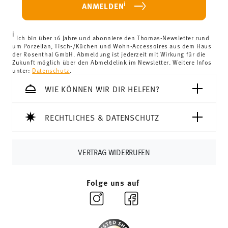
i
ANMELDEN
Länder können Sie die Lieferkosten
hier einsehen
.
Vereinigtes Königreich:
Für Lieferungen ins Vereinigte
i
Königreich liegt der Mindestbestellwert bei £135, die
Ich bin über 16 Jahre und abonniere den Thomas-Newsletter rund
um Porzellan, Tisch-/Küchen und Wohn-Accessoires aus dem Haus
Lieferung erfolgt versandkostenfrei.
der Rosenthal GmbH. Abmeldung ist jederzeit mit Wirkung für die
Schweiz:
Lieferungen in die Schweiz sind ab 69,90 CHF
Zukunft möglich über den Abmeldelink im Newsletter. Weitere Infos
unter:
Datenschutz
.
versandkostenfrei. Unter einem Bestellwert von 69,90
CHF liegen die Versandkosten bei 36,90 CHF.
WIE KÖNNEN WIR DIR HELFEN?
Tracking:
Sie erhalten per E-Mail einen Trackingcode,
sobald Ihr Paket auf die Reise geht.
RECHTLICHES & DATENSCHUTZ
Lieferzeit innerhalb Deutschlands:
3-5 Werktage für
vorrätige Artikel. Sie können die Lieferzeiten in andere
Länder
hier einsehen
.
VERTRAG WIDERRUFEN
Retouren:
Für Retouren nutzen Sie bitte
unseren
Retourenservice
.
Folge uns auf