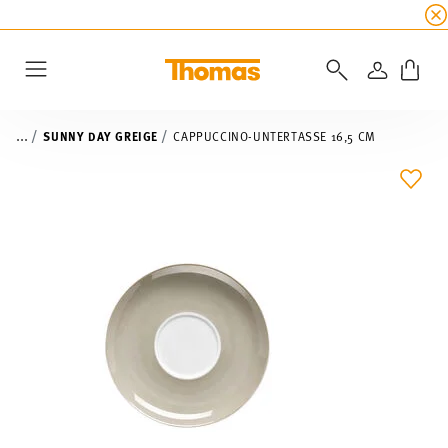
SUMMER SALE
☀️ Bis zu 45% Rabatt auf alle Th
ANMELD
Menu
...
SUNNY DAY GREIGE
CAPPUCCINO-UNTERTASSE 16,5 CM
ADD 