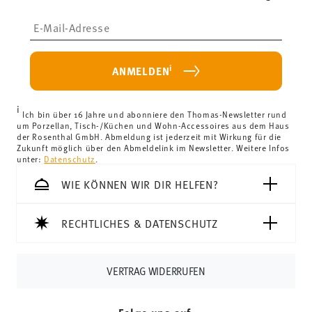
kostenlos.
Insert your email to register for the newsletters
Lieferkosten unter 69,90 €:
Wenn der Wert Ihres Einkaufs
weniger als 69,90 € beträgt, fallen Versandkosten an. Für
Deutschland betragen diese 4,90 €. Für alle anderen
i
ANMELDEN
Länder können Sie die Lieferkosten
hier einsehen
.
Vereinigtes Königreich:
Für Lieferungen ins Vereinigte
i
Königreich liegt der Mindestbestellwert bei £135, die
Ich bin über 16 Jahre und abonniere den Thomas-Newsletter rund
um Porzellan, Tisch-/Küchen und Wohn-Accessoires aus dem Haus
Lieferung erfolgt versandkostenfrei.
der Rosenthal GmbH. Abmeldung ist jederzeit mit Wirkung für die
Schweiz:
Lieferungen in die Schweiz sind ab 69,90 CHF
Zukunft möglich über den Abmeldelink im Newsletter. Weitere Infos
unter:
Datenschutz
.
versandkostenfrei. Unter einem Bestellwert von 69,90
CHF liegen die Versandkosten bei 36,90 CHF.
WIE KÖNNEN WIR DIR HELFEN?
Tracking:
Sie erhalten per E-Mail einen Trackingcode,
sobald Ihr Paket auf die Reise geht.
RECHTLICHES & DATENSCHUTZ
Lieferzeit innerhalb Deutschlands:
3-5 Werktage für
vorrätige Artikel. Sie können die Lieferzeiten in andere
Länder
hier einsehen
.
VERTRAG WIDERRUFEN
Retouren:
Für Retouren nutzen Sie bitte
unseren
Retourenservice
.