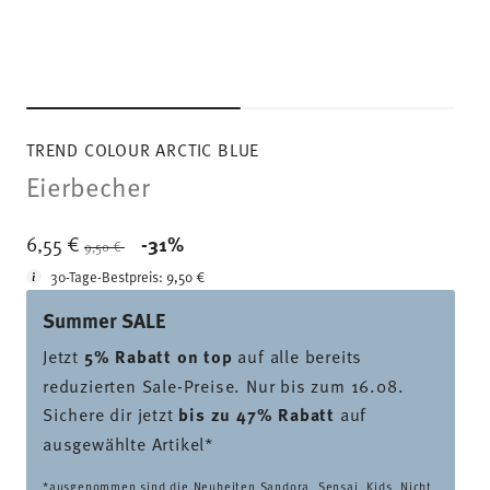
TREND COLOUR ARCTIC BLUE
Eierbecher
Price reduced from
to
6,55 €
-31%
9,50 €
30-Tage-Bestpreis:
9,50 €
Summer SALE
Jetzt
5% Rabatt on top
auf alle bereits
reduzierten Sale-Preise. Nur bis zum 16.08.
Sichere dir jetzt
bis zu 47% Rabatt
auf
ausgewählte Artikel*
*ausgenommen sind die Neuheiten Sandora, Sensai, Kids. Nicht