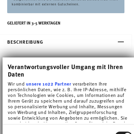
kombinierbar mit externen Gutscheinen.
GELIEFERT IN 3-5 WERKTAGEN
BESCHREIBUNG
Verantwortungsvoller Umgang mit Ihren
Thomas Trend Colour Arctic Blue Eierbecher - Rund
Daten
- Ø 5,4 cm - h 4,0 cm, Porzellan
Wir und
unsere 1022 Partner
verarbeiten Ihre
persönlichen Daten, wie z. B. Ihre IP-Adresse, mithilfe
Trend Weiß gilt weltweit als eines der beliebtesten
von Technologien wie Cookies, um Informationen auf
Service für den alltäglichen Gebrauch. Mit Trend
Ihrem Gerät zu speichern und darauf zuzugreifen und
so personalisierte Werbung und Inhalte, Messungen
Colour setzt Thomas farbige Akzente, inspiriert von
von Werbung und Inhalten, Zielgruppenforschung
sowie Entwicklung von Angeboten zu ermöglichen. Sie
der Natur des Nordens.
entscheiden darüber, wer Ihre Daten für welche Zwecke
nutzt. Sie können Ihre Einwilligung jederzeit über die
Einwilligungsauswahl