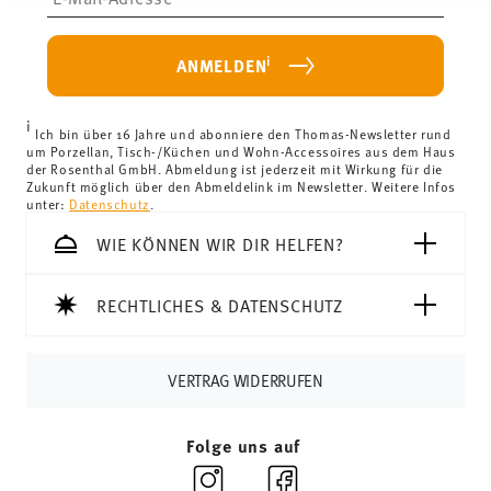
haben.
weniger als 69,90 € beträgt, fallen Versandkosten an. Für
Deutschland betragen diese 4,90 €. Für alle anderen
i
ANMELDEN
Länder können Sie die Lieferkosten
hier einsehen
.
Vereinigtes Königreich:
Für Lieferungen ins Vereinigte
i
Königreich liegt der Mindestbestellwert bei £135, die
Ich bin über 16 Jahre und abonniere den Thomas-Newsletter rund
um Porzellan, Tisch-/Küchen und Wohn-Accessoires aus dem Haus
Lieferung erfolgt versandkostenfrei.
der Rosenthal GmbH. Abmeldung ist jederzeit mit Wirkung für die
Schweiz:
Lieferungen in die Schweiz sind ab 69,90 CHF
Zukunft möglich über den Abmeldelink im Newsletter. Weitere Infos
unter:
Datenschutz
.
versandkostenfrei. Unter einem Bestellwert von 69,90
CHF liegen die Versandkosten bei 36,90 CHF.
WIE KÖNNEN WIR DIR HELFEN?
Tracking:
Sie erhalten per E-Mail einen Trackingcode,
sobald Ihr Paket auf die Reise geht.
RECHTLICHES & DATENSCHUTZ
Lieferzeit innerhalb Deutschlands:
3-5 Werktage für
vorrätige Artikel. Sie können die Lieferzeiten in andere
Länder
hier einsehen
.
VERTRAG WIDERRUFEN
Retouren:
Für Retouren nutzen Sie bitte
unseren
Retourenservice
.
Folge uns auf