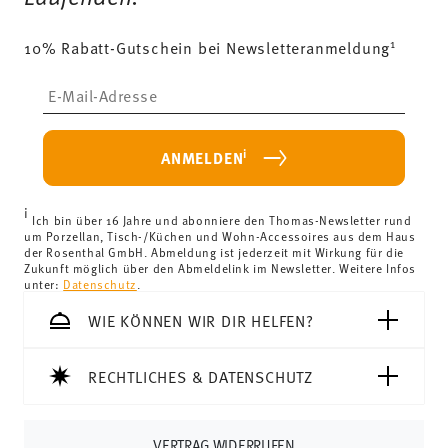
von 69,90 € ist die Lieferung in alle Lieferländer
1
10% Rabatt-Gutschein bei Newsletteranmeldung
(ausgenommen Lieferungen ins Vereinigte Königreich)
kostenlos.
Lebensmittelkontakt sicher
Insert your email to register for the newsletters
Lieferkosten unter 69,90 €:
Wenn der Wert Ihres Einkaufs
weniger als 69,90 € beträgt, fallen Versandkosten an. Für
Deutschland betragen diese 4,90 €. Für alle anderen
i
ANMELDEN
Länder können Sie die Lieferkosten
hier einsehen
.
Vereinigtes Königreich:
Für Lieferungen ins Vereinigte
i
Königreich liegt der Mindestbestellwert bei £135, die
Ich bin über 16 Jahre und abonniere den Thomas-Newsletter rund
um Porzellan, Tisch-/Küchen und Wohn-Accessoires aus dem Haus
Lieferung erfolgt versandkostenfrei.
der Rosenthal GmbH. Abmeldung ist jederzeit mit Wirkung für die
Schweiz:
Lieferungen in die Schweiz sind ab 69,90 CHF
Zukunft möglich über den Abmeldelink im Newsletter. Weitere Infos
unter:
Datenschutz
.
versandkostenfrei. Unter einem Bestellwert von 69,90
CHF liegen die Versandkosten bei 36,90 CHF.
WIE KÖNNEN WIR DIR HELFEN?
Tracking:
Sie erhalten per E-Mail einen Trackingcode,
sobald Ihr Paket auf die Reise geht.
RECHTLICHES & DATENSCHUTZ
Lieferzeit innerhalb Deutschlands:
3-5 Werktage für
vorrätige Artikel. Sie können die Lieferzeiten in andere
Länder
hier einsehen
.
VERTRAG WIDERRUFEN