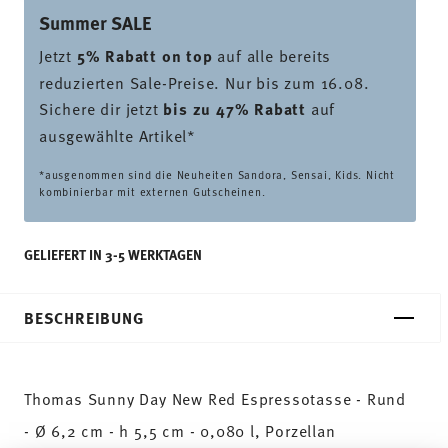
Summer SALE
Jetzt
5% Rabatt on top
auf alle bereits
reduzierten Sale-Preise. Nur bis zum 16.08.
Sichere dir jetzt
bis zu 47% Rabatt
auf
ausgewählte Artikel*
*ausgenommen sind die Neuheiten Sandora, Sensai, Kids. Nicht
kombinierbar mit externen Gutscheinen.
GELIEFERT IN 3-5 WERKTAGEN
BESCHREIBUNG
Thomas Sunny Day New Red Espressotasse - Rund
- Ø 6,2 cm - h 5,5 cm - 0,080 l, Porzellan