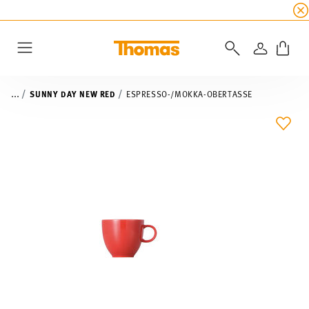
SUMMER SALE
☀️ Jetzt
5% Rabatt on top!
Bis z
ANMELD
Menu
...
SUNNY DAY NEW RED
ESPRESSO-/MOKKA-OBERTASSE
ADD 