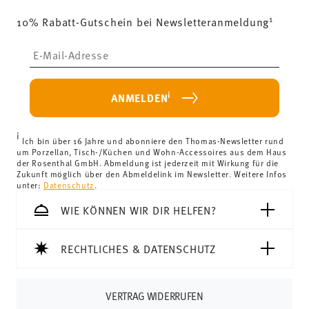
von 69,90 € ist die Lieferung in alle Lieferländer
1
10% Rabatt-Gutschein bei Newsletteranmeldung
(ausgenommen Lieferungen ins Vereinigte Königreich)
kostenlos.
Lebensmittelkontakt sicher
Insert your email to register for the newsletters
Lieferkosten unter 69,90 €:
Wenn der Wert Ihres Einkaufs
weniger als 69,90 € beträgt, fallen Versandkosten an. Für
Deutschland betragen diese 4,90 €. Für alle anderen
i
ANMELDEN
Länder können Sie die Lieferkosten
hier einsehen
.
Vereinigtes Königreich:
Für Lieferungen ins Vereinigte
i
Königreich liegt der Mindestbestellwert bei £135, die
Ich bin über 16 Jahre und abonniere den Thomas-Newsletter rund
um Porzellan, Tisch-/Küchen und Wohn-Accessoires aus dem Haus
Lieferung erfolgt versandkostenfrei.
der Rosenthal GmbH. Abmeldung ist jederzeit mit Wirkung für die
Schweiz:
Lieferungen in die Schweiz sind ab 69,90 CHF
Zukunft möglich über den Abmeldelink im Newsletter. Weitere Infos
unter:
Datenschutz
.
versandkostenfrei. Unter einem Bestellwert von 69,90
CHF liegen die Versandkosten bei 36,90 CHF.
WIE KÖNNEN WIR DIR HELFEN?
Tracking:
Sie erhalten per E-Mail einen Trackingcode,
sobald Ihr Paket auf die Reise geht.
RECHTLICHES & DATENSCHUTZ
Lieferzeit innerhalb Deutschlands:
3-5 Werktage für
vorrätige Artikel. Sie können die Lieferzeiten in andere
Länder
hier einsehen
.
VERTRAG WIDERRUFEN
Retouren:
Für Retouren nutzen Sie bitte