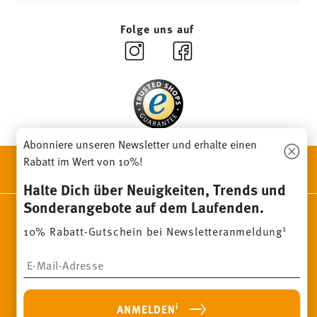
unseren
Retourenservice
.
Folge uns auf
Abonniere unseren Newsletter und erhalte einen
Rabatt im Wert von 10%!
ENTDECKE UNSERE MARKEN
Design & Funktionalität für Dein Zuhause
Halte Dich über Neuigkeiten, Trends und
Sonderangebote auf dem Laufenden.
Homepage
AGB
Datenschutzhinweise
Impressum
1
10% Rabatt-Gutschein bei Newsletteranmeldung
Cookie-Einwilligung ändern
*
Alle Preise inkl. MwSt. und
zzgl. Versandkosten.
Insert your email to register for the newsletters
1
Sie können den Code bei Ihrem nächsten Einkauf direkt im
Bestellprozess eingeben. Eine Kombination mit anderen
Gutscheinen/ Rabattaktionen ist nicht möglich. Der Gutschein ist
nicht im Nachhinein verrechenbar. Keine Barauszahlung, Restbetrag
i
ANMELDEN
verfällt.