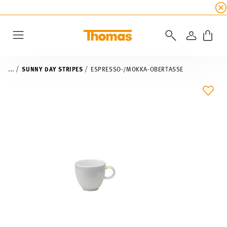
SUMMER SALE
☀️ Bis zu 45% Rabatt auf alle Th
ANMELD
Menu
...
SUNNY DAY STRIPES
ESPRESSO-/MOKKA-OBERTASSE
ADD 