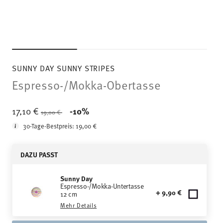
SUNNY DAY SUNNY STRIPES
Espresso-/Mokka-Obertasse
Price reduced from
to
17,10 €
-10%
19,00 €
30-Tage-Bestpreis:
19,00 €
DAZU PASST
Sunny Day
Espresso-/Mokka-Untertasse
+ 9,90 €
12 cm
Mehr Details