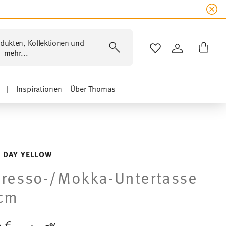
dukten, Kollektionen und
WISHLIST
ANMELDEN
mehr...
|
Inspirationen
Über Thomas
 DAY YELLOW
resso-/Mokka-Untertasse
 cm
0 €
Price reduced from
to