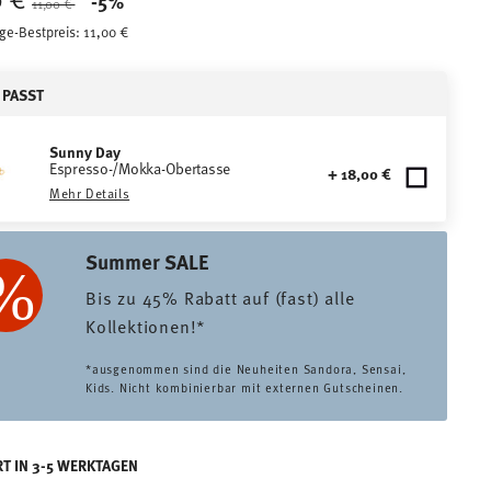
-5%
11,00 €
ge-Bestpreis:
11,00 €
 PASST
Sunny Day
Espresso-/Mokka-Obertasse
+ 18,00 €
Mehr Details
Summer SALE
Bis zu 45% Rabatt auf (fast) alle
Kollektionen!*
*ausgenommen sind die Neuheiten Sandora, Sensai,
Kids. Nicht kombinierbar mit externen Gutscheinen.
RT IN 3-5 WERKTAGEN