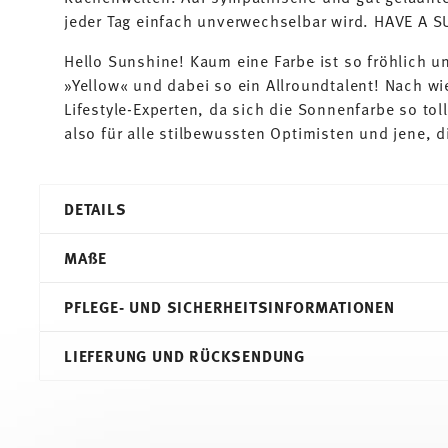
jeder Tag einfach unverwechselbar wird. HAVE A 
Hello Sunshine! Kaum eine Farbe ist so fröhlich 
»Yellow« und dabei so ein Allroundtalent! Nach wie
Lifestyle-Experten, da sich die Sonnenfarbe so tol
also für alle stilbewussten Optimisten und jene, 
DETAILS
Thomas
MA
ß
E
Sunny Day
Yellow
PFLEGE- UND SICHERHEITSINFORMATIONEN
Porzellan
Yellow
11,90 cm
LIEFERUNG UND RÜCKSENDUNG
10850-408502-14721
11,90 cm
4012436233200
11,90 cm
DE
1,60 cm
1996
100 gr