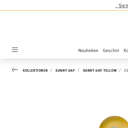
er auf die Neuheiten Sandora, Sensai & Kids!
Sh
Neuheiten
Geschirr
Ko
Menu
Go back
KOLLEKTIONEN
SUNNY DAY
SUNNY DAY YELLOW
E