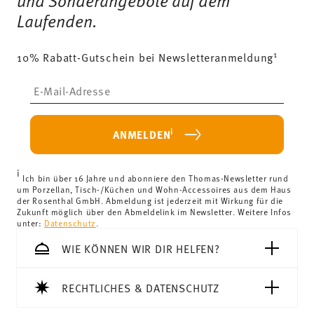
und Sonderangebote auf dem
Laufenden.
Versandkostenfrei ab 69,90 €:
Ab einem Warenkorbwert
von 69,90 € ist die Lieferung in alle Lieferländer
1
10% Rabatt-Gutschein bei Newsletteranmeldung
(ausgenommen Lieferungen ins Vereinigte Königreich)
kostenlos.
Lebensmittelkontakt sicher
Insert your email to register for the newsletters
Lieferkosten unter 69,90 €:
Wenn der Wert Ihres Einkaufs
weniger als 69,90 € beträgt, fallen Versandkosten an. Für
Deutschland betragen diese 4,90 €. Für alle anderen
i
ANMELDEN
Länder können Sie die Lieferkosten
hier einsehen
.
Vereinigtes Königreich:
Für Lieferungen ins Vereinigte
i
Königreich liegt der Mindestbestellwert bei £135, die
Ich bin über 16 Jahre und abonniere den Thomas-Newsletter rund
um Porzellan, Tisch-/Küchen und Wohn-Accessoires aus dem Haus
Lieferung erfolgt versandkostenfrei.
der Rosenthal GmbH. Abmeldung ist jederzeit mit Wirkung für die
Schweiz:
Lieferungen in die Schweiz sind ab 69,90 CHF
Zukunft möglich über den Abmeldelink im Newsletter. Weitere Infos
unter:
Datenschutz
.
versandkostenfrei. Unter einem Bestellwert von 69,90
CHF liegen die Versandkosten bei 36,90 CHF.
WIE KÖNNEN WIR DIR HELFEN?
Tracking:
Sie erhalten per E-Mail einen Trackingcode,
sobald Ihr Paket auf die Reise geht.
RECHTLICHES & DATENSCHUTZ
Lieferzeit innerhalb Deutschlands:
3-5 Werktage für
vorrätige Artikel. Sie können die Lieferzeiten in andere