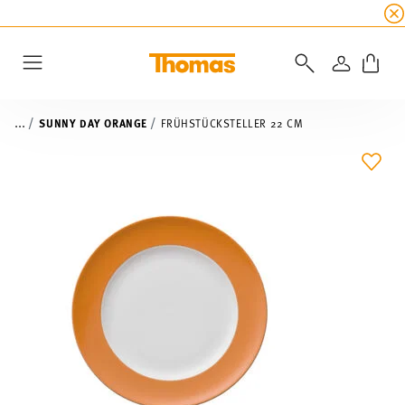
SUMMER SALE
☀️ Jetzt
5% Rabatt on top!
Bis z
ANMELD
Menu
...
SUNNY DAY ORANGE
FRÜHSTÜCKSTELLER 22 CM
ADD 