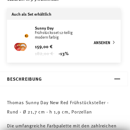
Auch als Set erhältlich
Sunny Day
Frühstücksset 12-teilig
modern farbig
ANSEHEN
159,00 €
Price reduced from
to
182,00 €
-13%
BESCHREIBUNG
Thomas Sunny Day New Red Frühstücksteller -
Rund - Ø 21,7 cm - h 1,9 cm, Porzellan
Die umfangreiche Farbpalette mit den zahlreichen