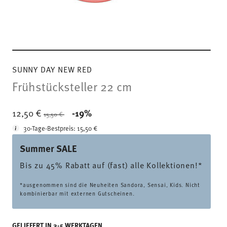
SUNNY DAY NEW RED
Frühstücksteller 22 cm
Price reduced from
to
12,50 €
-19%
15,50 €
30-Tage-Bestpreis:
15,50 €
Summer SALE
Bis zu 45% Rabatt auf (fast) alle Kollektionen!*
*ausgenommen sind die Neuheiten Sandora, Sensai, Kids. Nicht
kombinierbar mit externen Gutscheinen.
GELIEFERT IN 3-5 WERKTAGEN