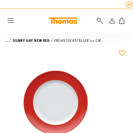
SUMMER SALE
☀️ Bis zu 45% Rabatt auf alle Th
ANMELD
Menu
...
SUNNY DAY NEW RED
FRÜHSTÜCKSTELLER 22 CM
ADD 