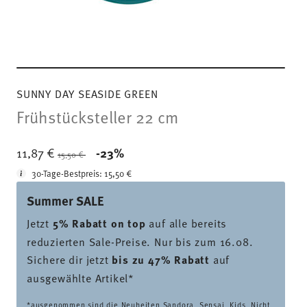
SUNNY DAY SEASIDE GREEN
Frühstücksteller 22 cm
Price reduced from
to
11,87 €
-23%
15,50 €
30-Tage-Bestpreis:
15,50 €
Summer SALE
Jetzt
5% Rabatt on top
auf alle bereits
reduzierten Sale-Preise. Nur bis zum 16.08.
Sichere dir jetzt
bis zu 47% Rabatt
auf
ausgewählte Artikel*
*ausgenommen sind die Neuheiten Sandora, Sensai, Kids. Nicht