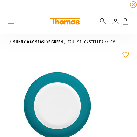
SUMMER SALE
☀️ Jetzt
5% Rabatt on top!
Bis z
ANMELD
Menu
...
SUNNY DAY SEASIDE GREEN
FRÜHSTÜCKSTELLER 22 CM
ADD 