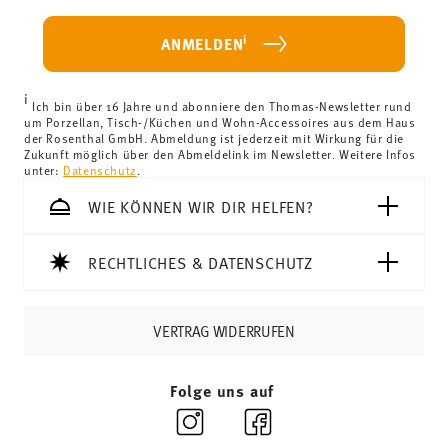
weniger als 69,90 € beträgt, fallen Versandkosten an. Für
Deutschland betragen diese 4,90 €. Für alle anderen
i
ANMELDEN
Länder können Sie die Lieferkosten
hier einsehen
.
Vereinigtes Königreich:
Für Lieferungen ins Vereinigte
i
Königreich liegt der Mindestbestellwert bei £135, die
Ich bin über 16 Jahre und abonniere den Thomas-Newsletter rund
um Porzellan, Tisch-/Küchen und Wohn-Accessoires aus dem Haus
Lieferung erfolgt versandkostenfrei.
der Rosenthal GmbH. Abmeldung ist jederzeit mit Wirkung für die
Schweiz:
Lieferungen in die Schweiz sind ab 69,90 CHF
Zukunft möglich über den Abmeldelink im Newsletter. Weitere Infos
unter:
Datenschutz
.
versandkostenfrei. Unter einem Bestellwert von 69,90
CHF liegen die Versandkosten bei 36,90 CHF.
WIE KÖNNEN WIR DIR HELFEN?
Tracking:
Sie erhalten per E-Mail einen Trackingcode,
sobald Ihr Paket auf die Reise geht.
RECHTLICHES & DATENSCHUTZ
Lieferzeit innerhalb Deutschlands:
3-5 Werktage für
vorrätige Artikel. Sie können die Lieferzeiten in andere
Länder
hier einsehen
.
VERTRAG WIDERRUFEN
Retouren:
Für Retouren nutzen Sie bitte
unseren
Retourenservice
.
Folge uns auf