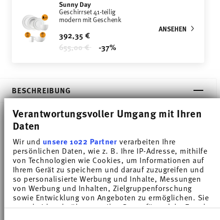
Sunny Day
Geschirrset 41-teilig
modern mit Geschenk
ANSEHEN
392,35 €
Price reduced from
to
655,00 €
-37%
BESCHREIBUNG
Verantwortungsvoller Umgang mit Ihren
Daten
Thomas Sunny Day Weiss Frühstücksteller - Rund -
Wir und
unsere 1022 Partner
verarbeiten Ihre
Ø 21,7 cm - h 1,9 cm, Porzellan Weiss
persönlichen Daten, wie z. B. Ihre IP-Adresse, mithilfe
von Technologien wie Cookies, um Informationen auf
Die umfangreiche Farbpalette mit den zahlreichen
Ihrem Gerät zu speichern und darauf zuzugreifen und
so personalisierte Werbung und Inhalte, Messungen
Kombinationsmöglichkeiten machen Sunny Day so
von Werbung und Inhalten, Zielgruppenforschung
sowie Entwicklung von Angeboten zu ermöglichen. Sie
besonders und ermöglichen den Einsatz in
entscheiden darüber, wer Ihre Daten für welche Zwecke
nutzt. Sie können Ihre Einwilligung jederzeit über die
verschiedensten Koch- und Küchenwelten. Auf