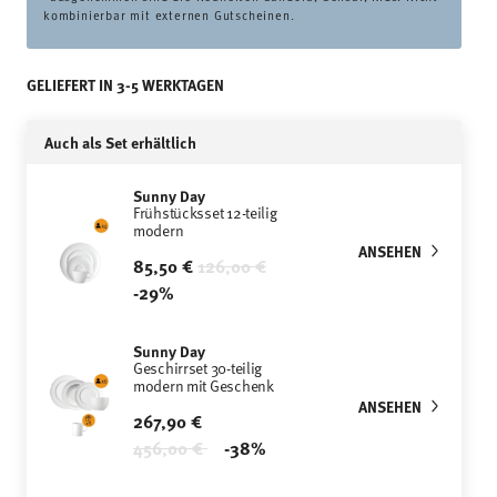
kombinierbar mit externen Gutscheinen.
GELIEFERT IN 3-5 WERKTAGEN
Auch als Set erhältlich
Sunny Day
Frühstücksset 12-teilig
modern
ANSEHEN
Price reduced from
to
85,50 €
126,00 €
-29%
Sunny Day
Geschirrset 30-teilig
modern mit Geschenk
ANSEHEN
267,90 €
Price reduced from
to
456,00 €
-38%