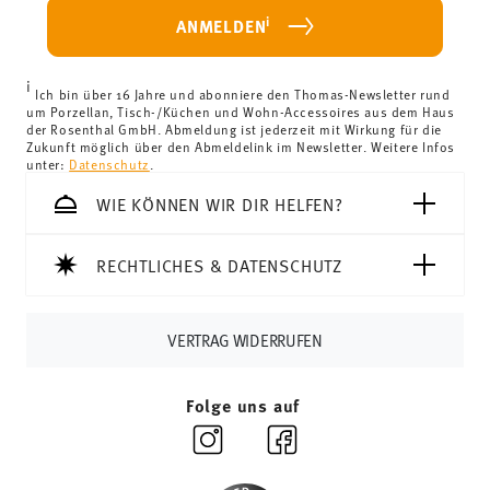
Deutschland betragen diese 4,90 €. Für alle anderen
i
ANMELDEN
Länder können Sie die Lieferkosten
hier einsehen
.
Vereinigtes Königreich:
Für Lieferungen ins Vereinigte
i
Königreich liegt der Mindestbestellwert bei £135, die
Ich bin über 16 Jahre und abonniere den Thomas-Newsletter rund
um Porzellan, Tisch-/Küchen und Wohn-Accessoires aus dem Haus
Lieferung erfolgt versandkostenfrei.
der Rosenthal GmbH. Abmeldung ist jederzeit mit Wirkung für die
Schweiz:
Lieferungen in die Schweiz sind ab 69,90 CHF
Zukunft möglich über den Abmeldelink im Newsletter. Weitere Infos
unter:
Datenschutz
.
versandkostenfrei. Unter einem Bestellwert von 69,90
CHF liegen die Versandkosten bei 36,90 CHF.
WIE KÖNNEN WIR DIR HELFEN?
Tracking:
Sie erhalten per E-Mail einen Trackingcode,
sobald Ihr Paket auf die Reise geht.
RECHTLICHES & DATENSCHUTZ
Lieferzeit innerhalb Deutschlands:
3-5 Werktage für
vorrätige Artikel. Sie können die Lieferzeiten in andere
Länder
hier einsehen
.
VERTRAG WIDERRUFEN
Retouren:
Für Retouren nutzen Sie bitte
unseren
Retourenservice
.
Folge uns auf