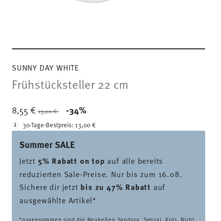
SUNNY DAY WHITE
Frühstücksteller 22 cm
Price reduced from
to
8,55 €
-34%
13,00 €
30-Tage-Bestpreis:
13,00 €
Summer SALE
Jetzt
5% Rabatt on top
auf alle bereits
reduzierten Sale-Preise. Nur bis zum 16.08.
Sichere dir jetzt
bis zu 47% Rabatt
auf
ausgewählte Artikel*
*ausgenommen sind die Neuheiten Sandora, Sensai, Kids. Nicht