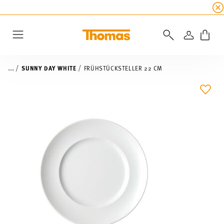
SUMMER SALE
☀️ Jetzt
5% Rabatt on top!
Bis z
ANMELD
Menu
...
SUNNY DAY WHITE
FRÜHSTÜCKSTELLER 22 CM
ADD 