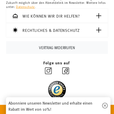
Schweiz:
Lieferungen in die Schweiz sind ab 69,90 CHF
Zukunft möglich über den Abmeldelink im Newsletter. Weitere Infos
unter:
Datenschutz
.
versandkostenfrei. Unter einem Bestellwert von 69,90
CHF liegen die Versandkosten bei 36,90 CHF.
WIE KÖNNEN WIR DIR HELFEN?
Tracking:
Sie erhalten per E-Mail einen Trackingcode,
sobald Ihr Paket auf die Reise geht.
RECHTLICHES & DATENSCHUTZ
Lieferzeit innerhalb Deutschlands:
3-5 Werktage für
vorrätige Artikel. Sie können die Lieferzeiten in andere
Länder
hier einsehen
.
VERTRAG WIDERRUFEN
Retouren:
Für Retouren nutzen Sie bitte
unseren
Retourenservice
.
Folge uns auf
Abonniere unseren Newsletter und erhalte einen
Rabatt im Wert von 10%!
ENTDECKE UNSERE MARKEN