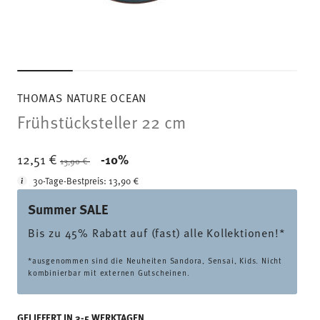
THOMAS NATURE OCEAN
Frühstücksteller 22 cm
Price reduced from
to
12,51 €
-10%
13,90 €
30-Tage-Bestpreis:
13,90 €
Summer SALE
Bis zu 45% Rabatt auf (fast) alle Kollektionen!*
*ausgenommen sind die Neuheiten Sandora, Sensai, Kids. Nicht
kombinierbar mit externen Gutscheinen.
GELIEFERT IN 3-5 WERKTAGEN