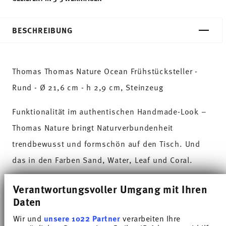
BESCHREIBUNG
Thomas Thomas Nature Ocean Frühstücksteller -
Rund - Ø 21,6 cm - h 2,9 cm, Steinzeug
Funktionalität im authentischen Handmade-Look –
Thomas Nature bringt Naturverbundenheit
trendbewusst und formschön auf den Tisch. Und
das in den Farben Sand, Water, Leaf und Coral.
Das Element Wasser steckt voller Gegensätze: heiß
Verantwortungsvoller Umgang mit Ihren
Daten
und kalt, still und stürmisch, Ebbe und Flut. So
vereint auch der Farbton Water das Gegensätzliche.
Wir und
unsere 1022 Partner
verarbeiten Ihre