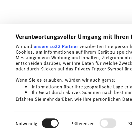
Verantwortungsvoller Umgang mit Ihren 
Wir und
unsere 1022 Partner
verarbeiten Ihre persönl
Abonniere unseren Newsletter und erhalte einen Rabatt im
Cookies, um Informationen auf Ihrem Gerät zu speich
Messungen von Werbung und Inhalten, Zielgruppenfo
Halte Dich über Neuigkeiten, Trends und So
entscheiden darüber, wer Ihre Daten für welche Zwecke
dem Laufenden.
oder durch Klicken auf das Privacy Trigger Symbol än
1
10% Rabatt-Gutschein bei Newsletteranmeldung
Wenn Sie es erlauben, würden wir auch gerne:
Informationen über Ihre geografische Lage erf
Insert your email to register for the newsletters
Ihr Gerät durch aktives Scannen nach bestimmt
Homep
Erfahren Sie mehr darüber, wie Ihre persönlichen Date
i
Einzelheiten
fest.
Ich bin über 16 Jahre und abonniere den Thomas-Newsletter rund um
und Wohn-Accessoires aus dem Haus der Rosenthal GmbH. Abmeldung 
1
Sie können den Code bei Ihrem nächsten Einkauf direkt im Bestellpro
für die Zukunft möglich über den Abmeldelink im Newsletter. Weitere 
Wir verwenden Cookies, um Inhalte und Anzeigen zu p
Keine Barauszahlung, Restbetrag verfällt.
Mehr lesen
Einwilligungsauswahl
die Zugriffe auf unsere Website zu analysieren. Auße
Notwendig
Präferenzen
St
unsere Partner für soziale Medien, Werbung und Anal