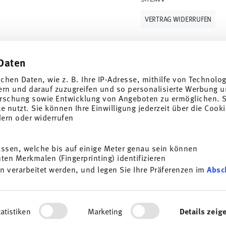
VERTRAG WIDERRUFEN
Daten
Folge uns auf
ichen Daten, wie z. B. Ihre IP-Adresse, mithilfe von Technolo
 Wert von 10%!
ern und darauf zuzugreifen und so personalisierte Werbung u
rschung sowie Entwicklung von Angeboten zu ermöglichen. S
nderangebote auf
 nutzt. Sie können Ihre Einwilligung jederzeit über die Cooki
dern oder widerrufen
ENTDECKE UNSERE MARKEN
Design & Funktionalität für Dein Zuhause
assen, welche bis auf einige Meter genau sein können
i
en Merkmalen (Fingerprinting) identifizieren
ANMELDEN
age
AGB
Datenschutzhinweise
Impressum
Cookie-Einwilligung
n verarbeitet werden, und legen Sie Ihre Präferenzen im
Absc
 Porzellan, Tisch-/Küchen
*
Alle Preise inkl. MwSt. und
zzgl. Versandkosten.
ist jederzeit mit Wirkung
zess eingeben. Eine Kombination mit anderen Gutscheinen/ Rabattaktionen ist
Infos unter:
Datenschutz
.
ersonalisieren, Funktionen für soziale Medien anbieten zu 
rdem geben wir Informationen zu Ihrer Verwendung unserer We
© 2025 Rosenthal GmbH. All rights reserved
atistiken
Marketing
Details zeig
ysen weiter. Unsere Partner führen diese Informationen mögl
2.3.8