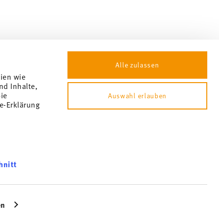
Alle zulassen
gien wie
nd Inhalte,
ie
Auswahl erlauben
e-Erklärung
 ändern
hnitt
 nicht möglich. Der Gutschein ist nicht im Nachhinein verrechenbar.
können und
bsite an
en
icherweise