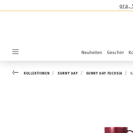
n außer auf die Neuheiten Sandora, Sensai & Ki
Neuheiten
Geschirr
Ko
Menu
Go back
KOLLEKTIONEN
SUNNY DAY
SUNNY DAY FUCHSIA
K