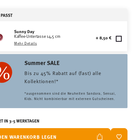
 PASST
Sunny Day
Kaffee-Untertasse 14,5 cm
+ 8,50 €
Mehr Details
Summer SALE
Bis zu 45% Rabatt auf (fast) alle
Kollektionen!*
*ausgenommen sind die Neuheiten Sandora, Sensai,
Kids. Nicht kombinierbar mit externen Gutscheinen.
RT IN 3-5 WERKTAGEN
 DEN WARENKORB LEGEN
ADD TO W