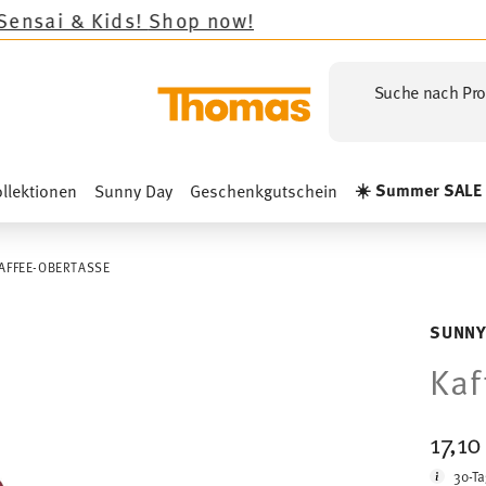
ds!
Shop now!
Suche nach Pro
☀️ Summer SALE
llektionen
Sunny Day
Geschenkgutschein
AFFEE-OBERTASSE
SUNNY
Kaf
17,1
30-Ta