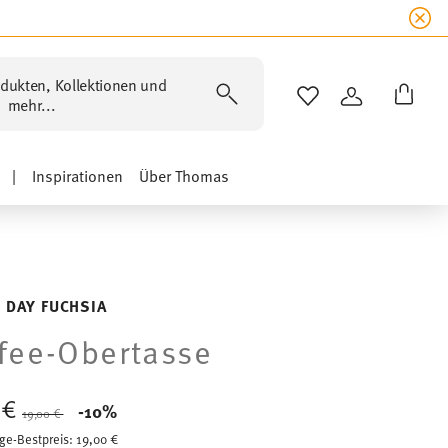
dukten, Kollektionen und
WISHLIST
ANMELDEN
mehr...
|
Inspirationen
Über Thomas
 DAY FUCHSIA
fee-Obertasse
0 €
Price reduced from
to
-10%
19,00 €
ge-Bestpreis:
19,00 €