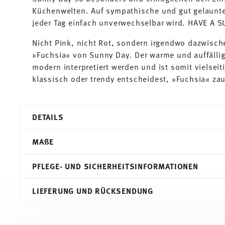
Küchenwelten. Auf sympathische und gut gelaunte
jeder Tag einfach unverwechselbar wird. HAVE A 
Nicht Pink, nicht Rot, sondern irgendwo dazwische
»Fuchsia« von Sunny Day. Der warme und auffällig
modern interpretiert werden und ist somit vielseit
klassisch oder trendy entscheidest, »Fuchsia« zau
DETAILS
Thomas
MA
ß
E
Sunny Day
Fuchsia
PFLEGE- UND SICHERHEITSINFORMATIONEN
Porzellan
Fuchsia
8,00 cm
LIEFERUNG UND RÜCKSENDUNG
10850-408517-14742
10,40 cm
4012436365611
8,30 cm
DE
6,80 cm