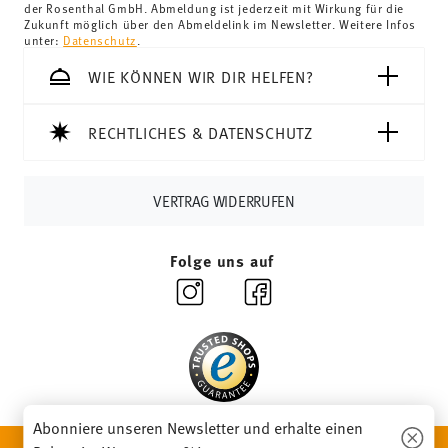
der Rosenthal GmbH. Abmeldung ist jederzeit mit Wirkung für die
Schweiz:
Lieferungen in die Schweiz sind ab 69,90 CHF
Zukunft möglich über den Abmeldelink im Newsletter. Weitere Infos
unter:
Datenschutz
.
versandkostenfrei. Unter einem Bestellwert von 69,90
CHF liegen die Versandkosten bei 36,90 CHF.
WIE KÖNNEN WIR DIR HELFEN?
Tracking:
Sie erhalten per E-Mail einen Trackingcode,
sobald Ihr Paket auf die Reise geht.
RECHTLICHES & DATENSCHUTZ
Lieferzeit innerhalb Deutschlands:
3-5 Werktage für
vorrätige Artikel. Sie können die Lieferzeiten in andere
Länder
hier einsehen
.
VERTRAG WIDERRUFEN
Retouren:
Für Retouren nutzen Sie bitte
unseren
Retourenservice
.
Folge uns auf
Abonniere unseren Newsletter und erhalte einen
ENTDECKE UNSERE MARKEN