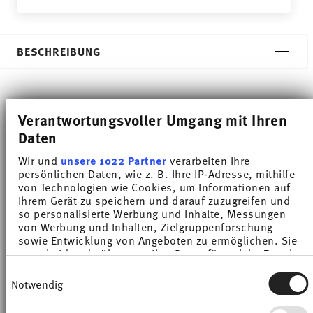
BESCHREIBUNG
Thomas Sunny Day New Red Kaffeetasse - Rund - Ø
Verantwortungsvoller Umgang mit Ihren
8,0 cm - h 6,8 cm - 0,200 l, Porzellan
Daten
Wir und
unsere 1022 Partner
verarbeiten Ihre
Die umfangreiche Farbpalette mit den zahlreichen
persönlichen Daten, wie z. B. Ihre IP-Adresse, mithilfe
Kombinationsmöglichkeiten machen Sunny Day so
von Technologien wie Cookies, um Informationen auf
Ihrem Gerät zu speichern und darauf zuzugreifen und
besonders und ermöglichen den Einsatz in
so personalisierte Werbung und Inhalte, Messungen
von Werbung und Inhalten, Zielgruppenforschung
verschiedensten Koch- und Küchenwelten. Auf
sowie Entwicklung von Angeboten zu ermöglichen. Sie
entscheiden darüber, wer Ihre Daten für welche Zwecke
sympathische und gut gelaunte Weise sorgt Sunny
nutzt. Sie können Ihre Einwilligung jederzeit über die
Einwilligungsauswahl
Day dafür, dass jeder Tag einfach unverwechselbar
Cookie-Erklärung oder durch Klicken auf das Privacy
Notwendig
Trigger Symbol ändern oder widerrufen
wird. HAVE A SUNNY DAY!