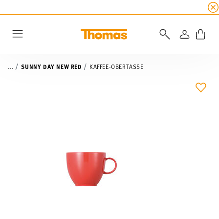
SUMMER SALE
☀️ Jetzt
5% Rabatt on top!
Bis z
ANMELD
Menu
...
SUNNY DAY NEW RED
KAFFEE-OBERTASSE
ADD 