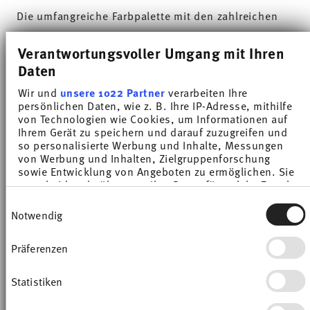
Die umfangreiche Farbpalette mit den zahlreichen
Kombinationsmöglichkeiten machen Sunny Day so
Verantwortungsvoller Umgang mit Ihren
besonders und ermöglichen den Einsatz in
Daten
verschiedensten Koch- und Küchenwelten. Auf
Wir und
unsere 1022 Partner
verarbeiten Ihre
sympathische und gut gelaunte Weise sorgt Sunny
persönlichen Daten, wie z. B. Ihre IP-Adresse, mithilfe
von Technologien wie Cookies, um Informationen auf
Day dafür, dass jeder Tag einfach unverwechselbar
Ihrem Gerät zu speichern und darauf zuzugreifen und
so personalisierte Werbung und Inhalte, Messungen
wird. HAVE A SUNNY DAY!
von Werbung und Inhalten, Zielgruppenforschung
sowie Entwicklung von Angeboten zu ermöglichen. Sie
Dieser universelle Farbton hat in der Modewelt
entscheiden darüber, wer Ihre Daten für welche Zwecke
nutzt. Sie können Ihre Einwilligung jederzeit über die
schon vor einem Weilchen für einen echten Hype
Einwilligungsauswahl
Cookie-Erklärung oder durch Klicken auf das Privacy
Notwendig
Trigger Symbol ändern oder widerrufen
gesorgt und ist seither nicht mehr wegzudenken.
Präferenzen
»Greige« ist dabei eine Mischung aus Grau und
Wenn Sie es erlauben, würden wir auch gerne:
Informationen über Ihre geografische Lage
Beige. Das hört sich jetzt nicht nach einem großen
erfassen, welche bis auf einige Meter genau sein
Statistiken
Coup an – ist es aber! Der raffinierte Farbton
können
Ihr Gerät durch aktives Scannen nach