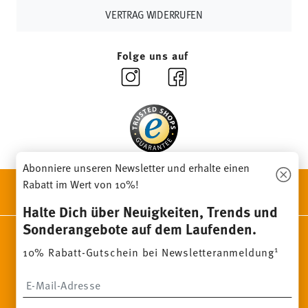
Länder
hier einsehen
.
VERTRAG WIDERRUFEN
Retouren:
Für Retouren nutzen Sie bitte
unseren
Retourenservice
.
Folge uns auf
Abonniere unseren Newsletter und erhalte einen
Rabatt im Wert von 10%!
ENTDECKE UNSERE MARKEN
Design & Funktionalität für Dein Zuhause
Halte Dich über Neuigkeiten, Trends und
Sonderangebote auf dem Laufenden.
Homepage
AGB
Datenschutzhinweise
Impressum
1
10% Rabatt-Gutschein bei Newsletteranmeldung
Cookie-Einwilligung ändern
*
Alle Preise inkl. MwSt. und
zzgl. Versandkosten.
Insert your email to register for the newsletters
1
Sie können den Code bei Ihrem nächsten Einkauf direkt im
Bestellprozess eingeben. Eine Kombination mit anderen