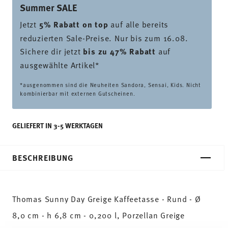
Summer SALE
Jetzt
5% Rabatt on top
auf alle bereits
reduzierten Sale-Preise. Nur bis zum 16.08.
Sichere dir jetzt
bis zu 47% Rabatt
auf
ausgewählte Artikel*
*ausgenommen sind die Neuheiten Sandora, Sensai, Kids. Nicht
kombinierbar mit externen Gutscheinen.
GELIEFERT IN 3-5 WERKTAGEN
BESCHREIBUNG
Thomas Sunny Day Greige Kaffeetasse - Rund - Ø
8,0 cm - h 6,8 cm - 0,200 l, Porzellan Greige