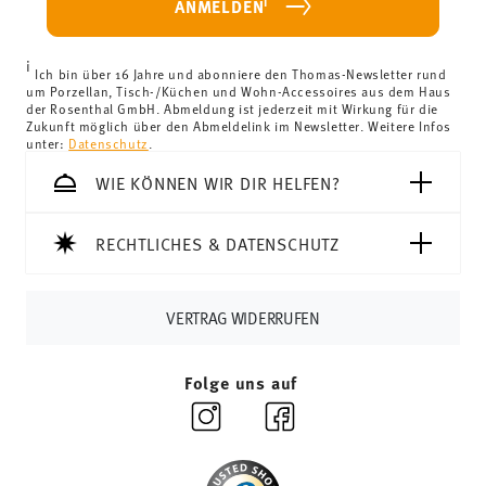
i
ANMELDEN
Länder können Sie die Lieferkosten
hier einsehen
.
Vereinigtes Königreich:
Für Lieferungen ins Vereinigte
i
Königreich liegt der Mindestbestellwert bei £135, die
Ich bin über 16 Jahre und abonniere den Thomas-Newsletter rund
um Porzellan, Tisch-/Küchen und Wohn-Accessoires aus dem Haus
Lieferung erfolgt versandkostenfrei.
der Rosenthal GmbH. Abmeldung ist jederzeit mit Wirkung für die
Schweiz:
Lieferungen in die Schweiz sind ab 69,90 CHF
Zukunft möglich über den Abmeldelink im Newsletter. Weitere Infos
unter:
Datenschutz
.
versandkostenfrei. Unter einem Bestellwert von 69,90
CHF liegen die Versandkosten bei 36,90 CHF.
WIE KÖNNEN WIR DIR HELFEN?
Tracking:
Sie erhalten per E-Mail einen Trackingcode,
sobald Ihr Paket auf die Reise geht.
RECHTLICHES & DATENSCHUTZ
Lieferzeit innerhalb Deutschlands:
3-5 Werktage für
vorrätige Artikel. Sie können die Lieferzeiten in andere
Länder
hier einsehen
.
VERTRAG WIDERRUFEN
Retouren:
Für Retouren nutzen Sie bitte
unseren
Retourenservice
.
Folge uns auf