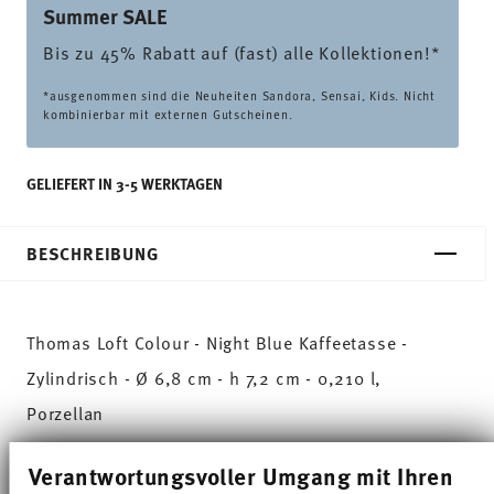
Summer SALE
Bis zu 45% Rabatt auf (fast) alle Kollektionen!*
*ausgenommen sind die Neuheiten Sandora, Sensai, Kids. Nicht
kombinierbar mit externen Gutscheinen.
GELIEFERT IN 3-5 WERKTAGEN
BESCHREIBUNG
Thomas Loft Colour - Night Blue Kaffeetasse -
Zylindrisch - Ø 6,8 cm - h 7,2 cm - 0,210 l,
Porzellan
Loft by Rosenthal mit einem farbigen Makeover in
Verantwortungsvoller Umgang mit Ihren