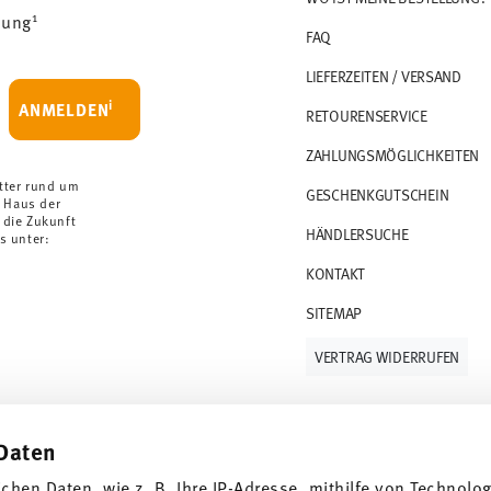
1
dung
FAQ
e Königreich liegt der Mindestbestellwert bei
LIEFERZEITEN / VERSAND
F versandkostenfrei. Unter einem Bestellwert
i
ANMELDEN
RETOURENSERVICE
HF.
ZAHLUNGSMÖGLICHKEITEN
sobald Ihr Paket auf die Reise geht.
orrätige Artikel. Sie können die Lieferzeiten in
tter rund um
GESCHENKGUTSCHEIN
 Haus der
 die Zukunft
HÄNDLERSUCHE
urenservice
.
s unter:
KONTAKT
SITEMAP
VERTRAG WIDERRUFEN
Daten
Folge uns auf
ichen Daten, wie z. B. Ihre IP-Adresse, mithilfe von Technolo
 Wert von 10%!