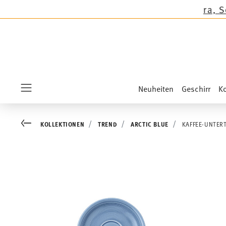
n außer auf die Neuheiten Sandora, Sensai & Ki
Neuheiten
Geschirr
Ko
Menu
Go back
KOLLEKTIONEN
TREND
ARCTIC BLUE
KAFFEE-UNTER