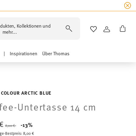
dukten, Kollektionen und
WISHLIST
ANMELDEN
mehr...
|
Inspirationen
Über Thomas
 COLOUR ARCTIC BLUE
fee-Untertasse 14 cm
 €
Price reduced from
to
-13%
8,00 €
ge-Bestpreis:
8,00 €