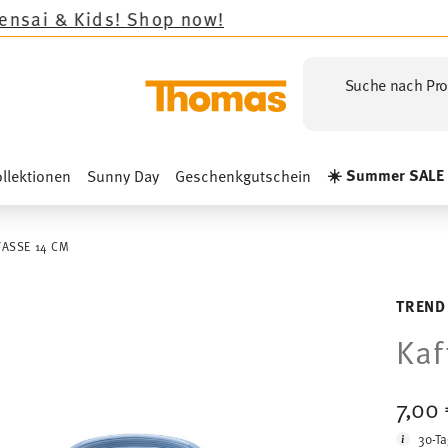
ds!
Shop now!
Suche nach Pro
☀️ Summer SALE
llektionen
Sunny Day
Geschenkgutschein
TASSE 14 CM
TREND
Kaf
7,00
30-Ta