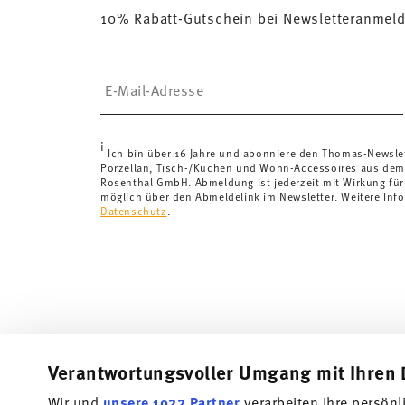
10% Rabatt-Gutschein bei Newsletteranmel
Lieferkosten
hier einsehen
.
Vereinigtes Königreich:
Für Lieferungen ins Vereinigt
£135, die Lieferung erfolgt versandkostenfrei.
Insert your email to register for the newsletters
Schweiz:
Lieferungen in die Schweiz sind ab 69,90 CH
von 69,90 CHF liegen die Versandkosten bei 36,90 C
Tracking:
Sie erhalten per E-Mail einen Trackingcode, 
i
Lieferzeit innerhalb Deutschlands:
3-5 Werktage für v
Ich bin über 16 Jahre und abonniere den Thomas-Newsle
Porzellan, Tisch-/Küchen und Wohn-Accessoires aus dem
andere Länder
hier einsehen
.
Rosenthal GmbH. Abmeldung ist jederzeit mit Wirkung für
Retouren:
Für Retouren nutzen Sie bitte unseren
Reto
möglich über den Abmeldelink im Newsletter. Weitere Info
Datenschutz
.
Verantwortungsvoller Umgang mit Ihren 
Wir und
unsere 1022 Partner
verarbeiten Ihre persönl
Abonniere unseren Newsletter und erhalte einen Rabatt im