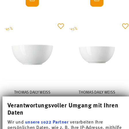
-45%
-45%
THOMAS DAILY WEISS
THOMAS DAILY WEISS
Verantwortungsvoller Umgang mit Ihren
Bowl 24 cm
Bowl 21 cm
Daten
Price reduced from
to
Price reduced from
to
€ 37,50
€ 68,00
€ 25,90
€ 47,00
Wir und
unsere 1022 Partner
verarbeiten Ihre
30-day best price:
€ 68,00
30-day best price:
€ 47,00
persönlichen Daten, wie z. B. Ihre IP-Adresse, mithilfe