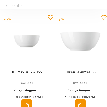
4 Results
-42%
-41%
THOMAS DAILY WEISS
THOMAS DAILY WEISS
Bowl 18 cm
Bowl 28 cm
Price reduced from
to
Price reduced from
to
€ 21,50
€ 37,00
€ 41,50
€ 70,00
30-day best price:
€ 37,00
30-day best price:
€ 70,00