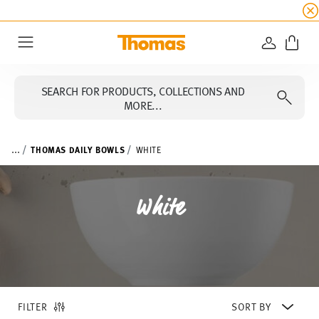
SUMMER SALE
☀️ Up to 45% discount on all Tho
LOGIN
Menu
SEARCH FOR PRODUCTS, COLLECTIONS AND
MORE...
...
THOMAS DAILY BOWLS
WHITE
White
FILTER