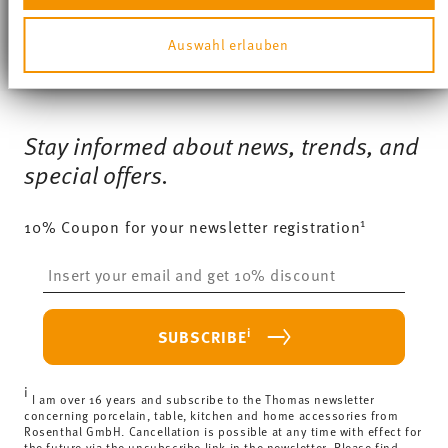
anbieten zu können und die Zugriffe auf unsere
Website zu analysieren. Außerdem geben wir
You have seen 4 of 4 products
Auswahl erlauben
Informationen zu Ihrer Verwendung unserer Website an
unsere Partner für soziale Medien, Werbung und
Analysen weiter. Unsere Partner führen diese
Services
Informationen möglicherweise mit weiteren Daten
Footer
zusammen, die Sie ihnen bereitgestellt haben oder die
Stay informed about news, trends, and
sie im Rahmen Ihrer Nutzung der Dienste gesammelt
haben.
special offers.
1
10% Coupon for your newsletter registration
Insert your email to register for the newsletters
i
SUBSCRIBE
i
I am over 16 years and subscribe to the Thomas newsletter
concerning porcelain, table, kitchen and home accessories from
Rosenthal GmbH. Cancellation is possible at any time with effect for
the future via the unsubscribe link in the newsletter. Please find