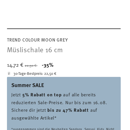
TREND COLOUR MOON GREY
Müslischale 16 cm
Price reduced from
to
14,72 €
-35%
22,50 €
30-Tage-Bestpreis:
22,50 €
Summer SALE
Jetzt
5% Rabatt on top
auf alle bereits
reduzierten Sale-Preise. Nur bis zum 16.08.
Sichere dir jetzt
bis zu 47% Rabatt
auf
ausgewählte Artikel*
*ausgenommen sind die Neuheiten Sandora, Sensai, Kids. Nicht