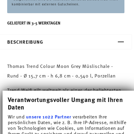
kombinierbar mit externen Gutscheinen.
GELIEFERT IN 3-5 WERKTAGEN
BESCHREIBUNG
Thomas Trend Colour Moon Grey Müslischale -
Rund - Ø 15,7 cm - h 6,8 cm - 0,540 l, Porzellan
Trend Weiß gilt weltweit als eines der beliebtesten
Verantwortungsvoller Umgang mit Ihren
Service für den alltäglichen Gebrauch. Mit Trend
Daten
Colour setzt Thomas farbige Akzente, inspiriert von
Wir und
unsere 1022 Partner
verarbeiten Ihre
der Natur des Nordens.
persönlichen Daten, wie z. B. Ihre IP-Adresse, mithilfe
von Technologien wie Cookies, um Informationen auf
Mit Moon Grey klingt der Tag warm und herzlich im
Ihrem Gerät zu speichern und darauf zuzugreifen und