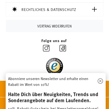
Tracking:
Sie erhalten per E-Mail einen Trackingcode,
sobald Ihr Paket auf die Reise geht.
RECHTLICHES & DATENSCHUTZ
Lieferzeit innerhalb Deutschlands:
3-5 Werktage für
vorrätige Artikel. Sie können die Lieferzeiten in andere
Länder
hier einsehen
.
VERTRAG WIDERRUFEN
Retouren:
Für Retouren nutzen Sie bitte
unseren
Retourenservice
.
Folge uns auf
Abonniere unseren Newsletter und erhalte einen
Rabatt im Wert von 10%!
ENTDECKE UNSERE MARKEN
Design & Funktionalität für Dein Zuhause
Halte Dich über Neuigkeiten, Trends und
Sonderangebote auf dem Laufenden.
Homepage
AGB
Datenschutzhinweise
Impressum
1
10% Rabatt-Gutschein bei Newsletteranmeldung