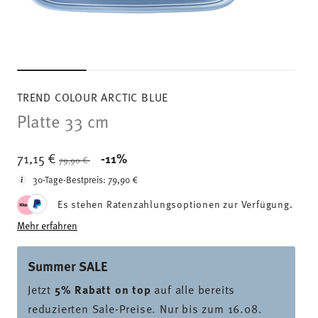
TREND COLOUR ARCTIC BLUE
Platte 33 cm
Price reduced from
to
71,15 €
-11%
79,90 €
30-Tage-Bestpreis:
79,90 €
Es stehen Ratenzahlungsoptionen zur Verfügung.
Mehr erfahren
Summer SALE
Jetzt
5% Rabatt on top
auf alle bereits
reduzierten Sale-Preise. Nur bis zum 16.08.