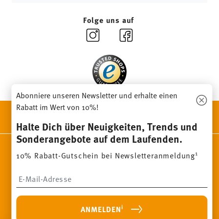
unseren
Retourenservice
.
Folge uns auf
Abonniere unseren Newsletter und erhalte einen
Rabatt im Wert von 10%!
ENTDECKE UNSERE MARKEN
Halte Dich über Neuigkeiten, Trends und
Design & Funktionalität für Dein Zuhause
Sonderangebote auf dem Laufenden.
Homepage
AGB
Datenschutzhinweise
Impressum
1
10% Rabatt-Gutschein bei Newsletteranmeldung
Cookie-Einwilligung ändern
Insert your email to register for the newsletters
*
Alle Preise inkl. MwSt. und
zzgl. Versandkosten.
1
Sie können den Code bei Ihrem nächsten Einkauf direkt im
Bestellprozess eingeben. Eine Kombination mit anderen
Gutscheinen/ Rabattaktionen ist nicht möglich. Der Gutschein ist
i
ANMELDEN
nicht im Nachhinein verrechenbar. Keine Barauszahlung, Restbetrag
verfällt.