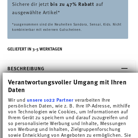
Sichere dir jetzt
bis zu 47% Rabatt
auf
ausgewählte Artikel*
*ausgenommen sind die Neuheiten Sandora, Sensai, Kids. Nicht
kombinierbar mit externen Gutscheinen.
GELIEFERT IN 3-5 WERKTAGEN
BESCHREIBUNG
Verantwortungsvoller Umgang mit Ihren
Daten
Thomas Trend Colour Arctic Blue Platte -
Wir und
unsere 1022 Partner
verarbeiten Ihre
Rechteckig - Ø 35,5 cm - h 3,1 cm, Porzellan
persönlichen Daten, wie z. B. Ihre IP-Adresse, mithilfe
von Technologien wie Cookies, um Informationen auf
Ihrem Gerät zu speichern und darauf zuzugreifen und
Trend Weiß gilt weltweit als eines der beliebtesten
so personalisierte Werbung und Inhalte, Messungen
Service für den alltäglichen Gebrauch. Mit Trend
von Werbung und Inhalten, Zielgruppenforschung
sowie Entwicklung von Angeboten zu ermöglichen. Sie
Colour setzt Thomas farbige Akzente, inspiriert von