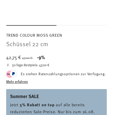
TREND COLOUR MOSS GREEN
Schüssel 22 cm
Price reduced from
to
42,75 €
-9%
47,00 €
30-Tage-Bestpreis:
47,00 €
Es stehen Ratenzahlungsoptionen zur Verfügung.
Mehr erfahren
Summer SALE
Jetzt
5% Rabatt on top
auf alle bereits
reduzierten Sale-Preise. Nur bis zum 16.08.