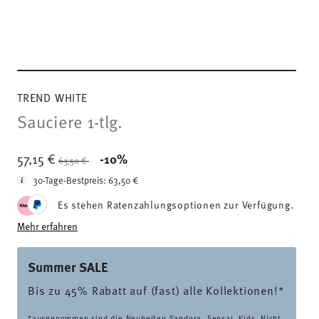
TREND WHITE
Sauciere 1-tlg.
Price reduced from
to
57,15 €
-10%
63,50 €
30-Tage-Bestpreis:
63,50 €
Es stehen Ratenzahlungsoptionen zur Verfügung.
Mehr erfahren
Summer SALE
Bis zu 45% Rabatt auf (fast) alle Kollektionen!*
*ausgenommen sind die Neuheiten Sandora, Sensai, Kids. Nicht