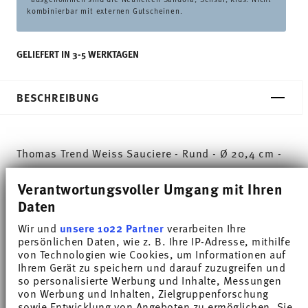
kombinierbar mit externen Gutscheinen.
GELIEFERT IN 3-5 WERKTAGEN
BESCHREIBUNG
Thomas Trend Weiss Sauciere - Rund - Ø 20,4 cm -
h 8,0 cm - 0,500 l, Porzellan Weiss
Verantwortungsvoller Umgang mit Ihren
Daten
Thomas Trend steht für Funktionalität und
Wir und
unsere 1022 Partner
verarbeiten Ihre
Vielseitgkeit. Gestaltet von dem Designer-Duo
persönlichen Daten, wie z. B. Ihre IP-Adresse, mithilfe
Queensberry Hunt hat sich die Porzellan-Serie zu
von Technologien wie Cookies, um Informationen auf
Ihrem Gerät zu speichern und darauf zuzugreifen und
einer der erfolgreichsten Haushaltsserien weltweit
so personalisierte Werbung und Inhalte, Messungen
von Werbung und Inhalten, Zielgruppenforschung
entwickelt. Mehr als 70 Teile mit der
sowie Entwicklung von Angeboten zu ermöglichen. Sie