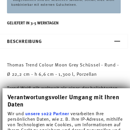
kombinierbar mit externen Gutscheinen.
GELIEFERT IN 3-5 WERKTAGEN
BESCHREIBUNG
Thomas Trend Colour Moon Grey Schüssel - Rund -
Ø 22,2 cm - h 6,6 cm - 1,300 l, Porzellan
Trend Weiß gilt weltweit als eines der beliebtesten
Verantwortungsvoller Umgang mit Ihren
Service für den alltäglichen Gebrauch. Mit Trend
Daten
Colour setzt Thomas farbige Akzente, inspiriert von
Wir und
unsere 1022 Partner
verarbeiten Ihre
der Natur des Nordens.
persönlichen Daten, wie z. B. Ihre IP-Adresse, mithilfe
von Technologien wie Cookies, um Informationen auf
Mit Moon Grey klingt der Tag warm und herzlich im
Ihrem Gerät zu speichern und darauf zuzugreifen und