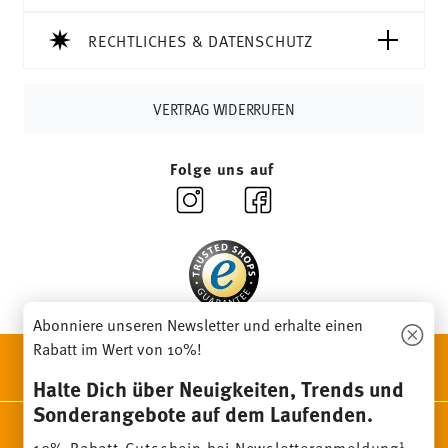
Tracking:
Sie erhalten per E-Mail einen Trackingcode,
sobald Ihr Paket auf die Reise geht.
RECHTLICHES & DATENSCHUTZ
Lieferzeit innerhalb Deutschlands:
3-5 Werktage für
vorrätige Artikel. Sie können die Lieferzeiten in andere
Länder
hier einsehen
.
VERTRAG WIDERRUFEN
Retouren:
Für Retouren nutzen Sie bitte
unseren
Retourenservice
.
Folge uns auf
Abonniere unseren Newsletter und erhalte einen
Rabatt im Wert von 10%!
ENTDECKE UNSERE MARKEN
Design & Funktionalität für Dein Zuhause
Halte Dich über Neuigkeiten, Trends und
Sonderangebote auf dem Laufenden.
Homepage
AGB
Datenschutzhinweise
Impressum
1
10% Rabatt-Gutschein bei Newsletteranmeldung