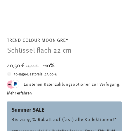
TREND COLOUR MOON GREY
Schüssel flach 22 cm
Price reduced from
to
40,50 €
-10%
45,00 €
30-Tage-Bestpreis:
45,00 €
Es stehen Ratenzahlungsoptionen zur Verfügung.
Mehr erfahren
Summer SALE
Bis zu 45% Rabatt auf (fast) alle Kollektionen!*
*ausgenommen sind die Neuheiten Sandora, Sensai, Kids. Nicht