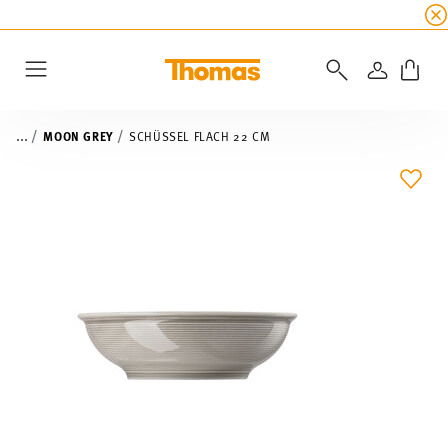
SUMMER SALE
☀️ Bis zu 45% Rabatt auf alle Th
ANMELD
Menu
...
MOON GREY
SCHÜSSEL FLACH 22 CM
ADD 