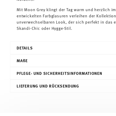
Mit Moon Grey klingt der Tag warm und herzlich i
entwickelten Farbglasuren verleihen der Kollektio
unverwechselbaren Look, der sich perfekt in das e
Skandi-Chic oder Hygge-Stil.
DETAILS
Thomas
MA
ß
E
Trend Colour
Moon Grey
PFLEGE- UND SICHERHEITSINFORMATIONEN
Porzellan
Moon Grey
25,50 cm
LIEFERUNG UND RÜCKSENDUNG
11400-401919-10226
25,50 cm
4012436517836
25,50 cm
PL
2,90 cm
2020
660 gr
Rund
0,00 cm
Services