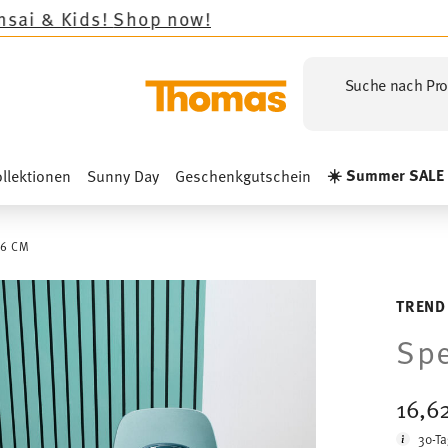
op now!
Suche nach Pro
☀️ Summer SALE
llektionen
Sunny Day
Geschenkgutschein
26 CM
TREND
Spe
16,6
30-Ta