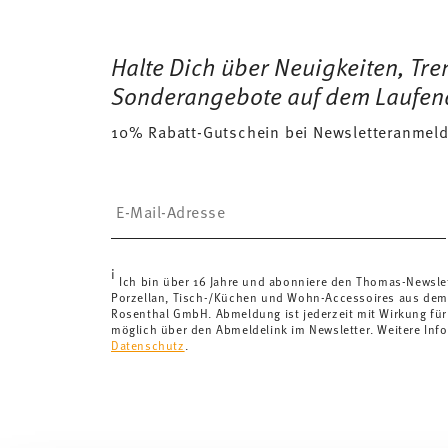
Footer
Assiette Coup
29 gr
Versandkostenfrei ab 69,90 €:
Ab einem Warenkorbwer
689 gr
Spülmaschinenfest
Mikrowellengeei
Lieferländer (ausgenommen Lieferungen ins Vereinigte
Halte Dich über Neuigkeiten, Tr
1,1250 dm³
Lieferkosten unter 69,90 €:
Wenn der Wert Ihres Eink
Sonderangebote auf dem Laufen
Versandkosten an. Für Deutschland betragen diese 4,
10% Rabatt-Gutschein bei Newsletteranmel
Lieferkosten
hier einsehen
.
Vereinigtes Königreich:
Für Lieferungen ins Vereinigt
£135, die Lieferung erfolgt versandkostenfrei.
Insert your email to register for the newsletters
Schweiz:
Lieferungen in die Schweiz sind ab 69,90 CH
von 69,90 CHF liegen die Versandkosten bei 36,90 C
Tracking:
Sie erhalten per E-Mail einen Trackingcode, 
i
Lieferzeit innerhalb Deutschlands:
3-5 Werktage für v
Ich bin über 16 Jahre und abonniere den Thomas-Newsle
Porzellan, Tisch-/Küchen und Wohn-Accessoires aus dem
andere Länder
hier einsehen
.
Rosenthal GmbH. Abmeldung ist jederzeit mit Wirkung für
Retouren:
Für Retouren nutzen Sie bitte unseren
Reto
möglich über den Abmeldelink im Newsletter. Weitere Info
Datenschutz
.