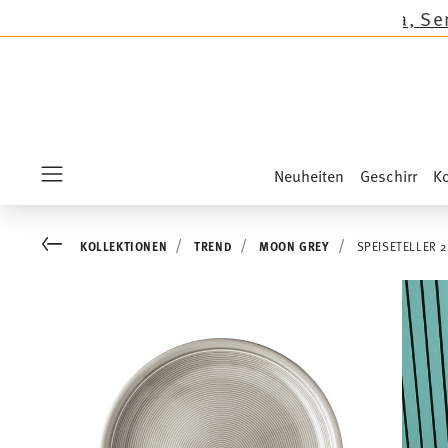
er auf die Neuheiten Sandora, Sensai & Kids!
Sh
Neuheiten
Geschirr
Ko
Menu
Go back
KOLLEKTIONEN
TREND
MOON GREY
SPEISETELLER 