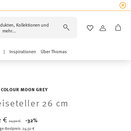
dukten, Kollektionen und
WISHLIST
ANMELDEN
mehr...
|
Inspirationen
Über Thomas
 COLOUR MOON GREY
iseteller 26 cm
2 €
Price reduced from
to
-32%
24,50 €
ge-Bestpreis:
24,50 €