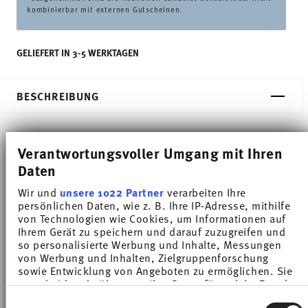
kombinierbar mit externen Gutscheinen.
GELIEFERT IN 3-5 WERKTAGEN
BESCHREIBUNG
Verantwortungsvoller Umgang mit Ihren
Thomas Trend Colour Arctic Blue Speiseteller -
Daten
Rund - Ø 25,5 cm - h 2,9 cm, Porzellan
Wir und
unsere 1022 Partner
verarbeiten Ihre
persönlichen Daten, wie z. B. Ihre IP-Adresse, mithilfe
Trend Weiß gilt weltweit als eines der beliebtesten
von Technologien wie Cookies, um Informationen auf
Service für den alltäglichen Gebrauch. Mit Trend
Ihrem Gerät zu speichern und darauf zuzugreifen und
so personalisierte Werbung und Inhalte, Messungen
Colour setzt Thomas farbige Akzente, inspiriert von
von Werbung und Inhalten, Zielgruppenforschung
sowie Entwicklung von Angeboten zu ermöglichen. Sie
der Natur des Nordens.
entscheiden darüber, wer Ihre Daten für welche Zwecke
nutzt. Sie können Ihre Einwilligung jederzeit über die
Einwilligungsauswahl