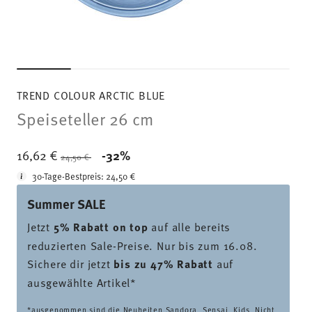
TREND COLOUR ARCTIC BLUE
Speiseteller 26 cm
Price reduced from
to
16,62 €
-32%
24,50 €
30-Tage-Bestpreis:
24,50 €
Summer SALE
Jetzt
5% Rabatt on top
auf alle bereits
reduzierten Sale-Preise. Nur bis zum 16.08.
Sichere dir jetzt
bis zu 47% Rabatt
auf
ausgewählte Artikel*
*ausgenommen sind die Neuheiten Sandora, Sensai, Kids. Nicht