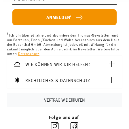
haben.
weniger als 69,90 € beträgt, fallen Versandkosten an. Für
Deutschland betragen diese 4,90 €. Für alle anderen
i
ANMELDEN
Länder können Sie die Lieferkosten
hier einsehen
.
Vereinigtes Königreich:
Für Lieferungen ins Vereinigte
i
Königreich liegt der Mindestbestellwert bei £135, die
Ich bin über 16 Jahre und abonniere den Thomas-Newsletter rund
um Porzellan, Tisch-/Küchen und Wohn-Accessoires aus dem Haus
Lieferung erfolgt versandkostenfrei.
der Rosenthal GmbH. Abmeldung ist jederzeit mit Wirkung für die
Schweiz:
Lieferungen in die Schweiz sind ab 69,90 CHF
Zukunft möglich über den Abmeldelink im Newsletter. Weitere Infos
unter:
Datenschutz
.
versandkostenfrei. Unter einem Bestellwert von 69,90
CHF liegen die Versandkosten bei 36,90 CHF.
WIE KÖNNEN WIR DIR HELFEN?
Tracking:
Sie erhalten per E-Mail einen Trackingcode,
sobald Ihr Paket auf die Reise geht.
RECHTLICHES & DATENSCHUTZ
Lieferzeit innerhalb Deutschlands:
3-5 Werktage für
vorrätige Artikel. Sie können die Lieferzeiten in andere
Länder
hier einsehen
.
VERTRAG WIDERRUFEN
Retouren:
Für Retouren nutzen Sie bitte
unseren
Retourenservice
.
Folge uns auf