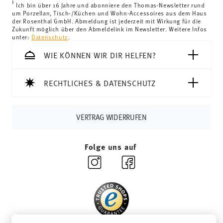
i
Königreich liegt der Mindestbestellwert bei £135, die
Ich bin über 16 Jahre und abonniere den Thomas-Newsletter rund
um Porzellan, Tisch-/Küchen und Wohn-Accessoires aus dem Haus
Lieferung erfolgt versandkostenfrei.
der Rosenthal GmbH. Abmeldung ist jederzeit mit Wirkung für die
Schweiz:
Lieferungen in die Schweiz sind ab 69,90 CHF
Zukunft möglich über den Abmeldelink im Newsletter. Weitere Infos
unter:
Datenschutz
.
versandkostenfrei. Unter einem Bestellwert von 69,90
CHF liegen die Versandkosten bei 36,90 CHF.
WIE KÖNNEN WIR DIR HELFEN?
Tracking:
Sie erhalten per E-Mail einen Trackingcode,
sobald Ihr Paket auf die Reise geht.
RECHTLICHES & DATENSCHUTZ
Lieferzeit innerhalb Deutschlands:
3-5 Werktage für
vorrätige Artikel. Sie können die Lieferzeiten in andere
Länder
hier einsehen
.
VERTRAG WIDERRUFEN
Retouren:
Für Retouren nutzen Sie bitte
unseren
Retourenservice
.
Folge uns auf