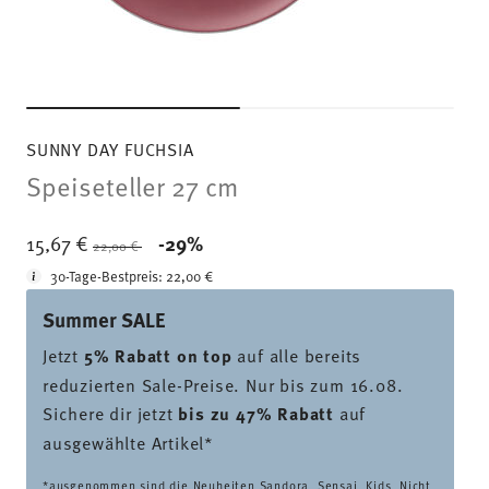
SUNNY DAY FUCHSIA
Speiseteller 27 cm
Price reduced from
to
15,67 €
-29%
22,00 €
30-Tage-Bestpreis:
22,00 €
Summer SALE
Jetzt
5% Rabatt on top
auf alle bereits
reduzierten Sale-Preise. Nur bis zum 16.08.
Sichere dir jetzt
bis zu 47% Rabatt
auf
ausgewählte Artikel*
*ausgenommen sind die Neuheiten Sandora, Sensai, Kids. Nicht