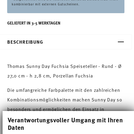
kombinierbar mit externen Gutscheinen.
GELIEFERT IN 3-5 WERKTAGEN
BESCHREIBUNG
Thomas Sunny Day Fuchsia Speiseteller - Rund - Ø
27,0 cm - h 2,8 cm, Porzellan Fuchsia
Die umfangreiche Farbpalette mit den zahlreichen
Kombinationsmöglichkeiten machen Sunny Day so
besonders und ermöglichen den Einsatz in
Verantwortungsvoller Umgang mit Ihren
verschiedensten Koch- und Küchenwelten. Auf
Daten
sympathische und gut gelaunte Weise sorgt Sunny