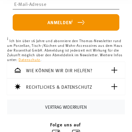
Insert your email to register for the newsletters
sie im Rahmen Ihrer Nutzung der Dienste gesammelt
Lieferkosten unter 69,90 €:
Wenn der Wert Ihres Einkaufs
haben.
weniger als 69,90 € beträgt, fallen Versandkosten an. Für
Deutschland betragen diese 4,90 €. Für alle anderen
i
ANMELDEN
Länder können Sie die Lieferkosten
hier einsehen
.
Vereinigtes Königreich:
Für Lieferungen ins Vereinigte
i
Königreich liegt der Mindestbestellwert bei £135, die
Ich bin über 16 Jahre und abonniere den Thomas-Newsletter rund
um Porzellan, Tisch-/Küchen und Wohn-Accessoires aus dem Haus
Lieferung erfolgt versandkostenfrei.
der Rosenthal GmbH. Abmeldung ist jederzeit mit Wirkung für die
Schweiz:
Lieferungen in die Schweiz sind ab 69,90 CHF
Zukunft möglich über den Abmeldelink im Newsletter. Weitere Infos
unter:
Datenschutz
.
versandkostenfrei. Unter einem Bestellwert von 69,90
CHF liegen die Versandkosten bei 36,90 CHF.
WIE KÖNNEN WIR DIR HELFEN?
Tracking:
Sie erhalten per E-Mail einen Trackingcode,
sobald Ihr Paket auf die Reise geht.
RECHTLICHES & DATENSCHUTZ
Lieferzeit innerhalb Deutschlands:
3-5 Werktage für
vorrätige Artikel. Sie können die Lieferzeiten in andere
Länder
hier einsehen
.
VERTRAG WIDERRUFEN
Retouren:
Für Retouren nutzen Sie bitte
unseren
Retourenservice
.
Folge uns auf