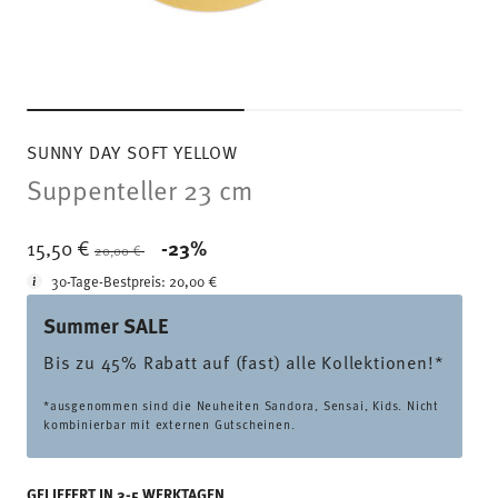
SUNNY DAY SOFT YELLOW
Suppenteller 23 cm
Price reduced from
to
15,50 €
-23%
20,00 €
30-Tage-Bestpreis:
20,00 €
Summer SALE
Bis zu 45% Rabatt auf (fast) alle Kollektionen!*
*ausgenommen sind die Neuheiten Sandora, Sensai, Kids. Nicht
kombinierbar mit externen Gutscheinen.
GELIEFERT IN 3-5 WERKTAGEN