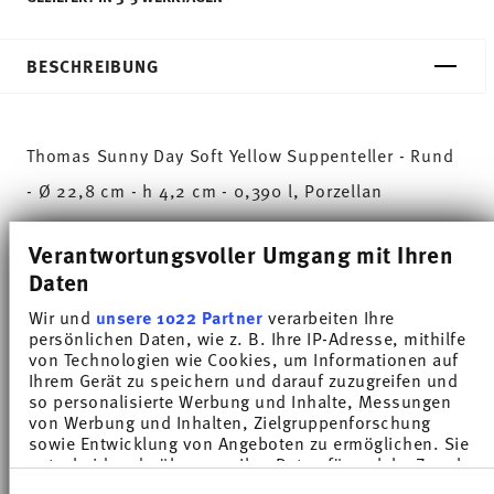
BESCHREIBUNG
Thomas Sunny Day Soft Yellow Suppenteller - Rund
- Ø 22,8 cm - h 4,2 cm - 0,390 l, Porzellan
Die umfangreiche Farbpalette mit den zahlreichen
Verantwortungsvoller Umgang mit Ihren
Daten
Kombinationsmöglichkeiten machen Sunny Day so
besonders und ermöglichen den Einsatz in
Wir und
unsere 1022 Partner
verarbeiten Ihre
persönlichen Daten, wie z. B. Ihre IP-Adresse, mithilfe
verschiedensten Koch- und Küchenwelten. Auf
von Technologien wie Cookies, um Informationen auf
Ihrem Gerät zu speichern und darauf zuzugreifen und
sympathische und gut gelaunte Weise sorgt Sunny
so personalisierte Werbung und Inhalte, Messungen
Day dafür, dass jeder Tag einfach unverwechselbar
von Werbung und Inhalten, Zielgruppenforschung
sowie Entwicklung von Angeboten zu ermöglichen. Sie
wird. HAVE A SUNNY DAY!
entscheiden darüber, wer Ihre Daten für welche Zwecke
nutzt. Sie können Ihre Einwilligung jederzeit über die