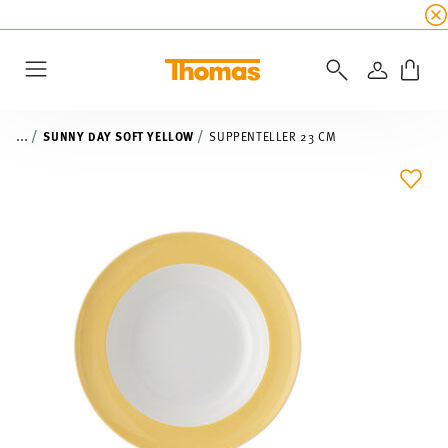
SUMMER SALE
☀️ Bis zu 45% Rabatt auf alle Th
ANMELD
Menu
...
SUNNY DAY SOFT YELLOW
SUPPENTELLER 23 CM
ADD 