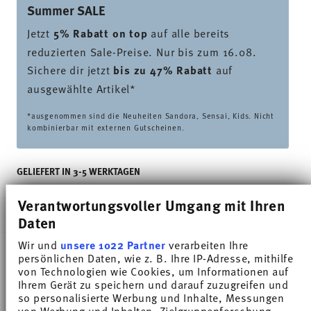
Summer SALE
Jetzt
5% Rabatt on top
auf alle bereits
reduzierten Sale-Preise. Nur bis zum 16.08.
Sichere dir jetzt
bis zu 47% Rabatt
auf
ausgewählte Artikel*
*ausgenommen sind die Neuheiten Sandora, Sensai, Kids. Nicht
kombinierbar mit externen Gutscheinen.
GELIEFERT IN 3-5 WERKTAGEN
Verantwortungsvoller Umgang mit Ihren
BESCHREIBUNG
Daten
Wir und
unsere 1022 Partner
verarbeiten Ihre
persönlichen Daten, wie z. B. Ihre IP-Adresse, mithilfe
Thomas Medaillon Weiss Teetasse - Zylindrisch - Ø
von Technologien wie Cookies, um Informationen auf
Ihrem Gerät zu speichern und darauf zuzugreifen und
7,7 cm - h 5,1 cm - 0,200 l, Porzellan Weiss
so personalisierte Werbung und Inhalte, Messungen
von Werbung und Inhalten, Zielgruppenforschung