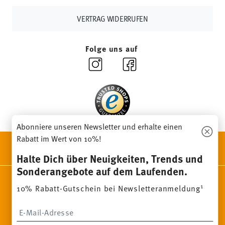
vorrätige Artikel. Sie können die Lieferzeiten in andere
Länder
hier einsehen
.
VERTRAG WIDERRUFEN
Retouren:
Für Retouren nutzen Sie bitte
unseren
Retourenservice
.
Folge uns auf
Abonniere unseren Newsletter und erhalte einen
Rabatt im Wert von 10%!
ENTDECKE UNSERE MARKEN
Design & Funktionalität für Dein Zuhause
Halte Dich über Neuigkeiten, Trends und
Sonderangebote auf dem Laufenden.
Homepage
AGB
Datenschutzhinweise
Impressum
1
10% Rabatt-Gutschein bei Newsletteranmeldung
Cookie-Einwilligung ändern
Insert your email to register for the newsletters
*
Alle Preise inkl. MwSt. und
zzgl. Versandkosten.
1
Sie können den Code bei Ihrem nächsten Einkauf direkt im